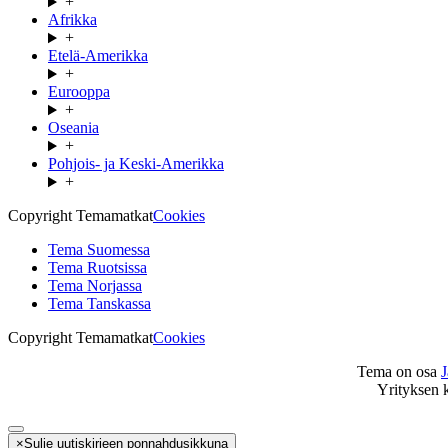
+
Afrikka
+
Etelä-Amerikka
+
Eurooppa
+
Oseania
+
Pohjois- ja Keski-Amerikka
+
Copyright Temamatkat
Cookies
Tema Suomessa
Tema Ruotsissa
Tema Norjassa
Tema Tanskassa
Copyright Temamatkat
Cookies
Tema on osa
Yrityksen 
×
Sulje uutiskirjeen ponnahdusikkuna