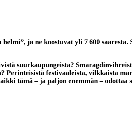
n helmi”, ja ne koostuvat yli 7 600 saarest
ivistä suurkaupungeista? Smaragdinvihreistä 
? Perinteisistä festivaaleista, vilkkaista ma
 Kaikki tämä – ja paljon enemmän – odottaa 