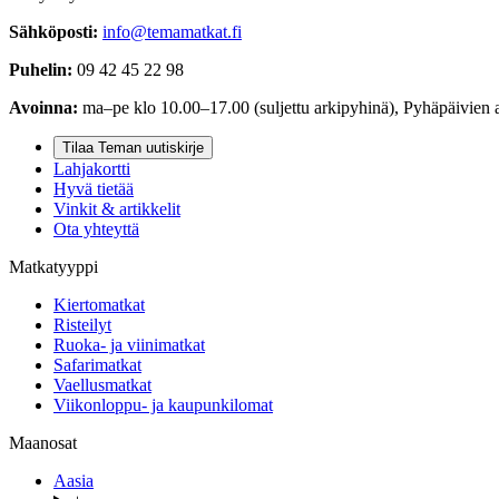
Sähköposti:
info@temamatkat.fi
Puhelin:
09 42 45 22 98
Avoinna:
ma–pe klo 10.00–17.00 (suljettu arkipyhinä), Pyhäpäivien 
Tilaa Teman uutiskirje
Lahjakortti
Hyvä tietää
Vinkit & artikkelit
Ota yhteyttä
Matkatyyppi
Kiertomatkat
Risteilyt
Ruoka- ja viinimatkat
Safarimatkat
Vaellusmatkat
Viikonloppu- ja kaupunkilomat
Maanosat
Aasia