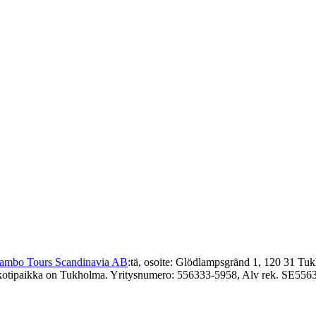
Jambo Tours Scandinavia AB
:tä, osoite: Glödlampsgränd 1, 120 31 Tuk
kotipaikka on Tukholma. Yritysnumero: 556333-5958, Alv rek. SE55