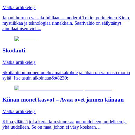
Matka-artikkeleja
Japani hurmaa vastakohdillaan – moderni Tokio, perinteinen Kioto,
mystiikkaa ja teknologiaa rinnakkain. Saarivaltio on säilyttänyt
ainutlaatuisen vieh...
Skotlanti
Matka-artikkeleja
Skotlanti on monen unelmamatkakohde ja tähän on varmasti monia
syitä! Itse asuin aikoinaan&#8230;
Kiinan monet kasvot – Avaa ovet jannen kiinaan
Matka-artikkeleja
Kiina yllättää joka kerta kun sinne saapuu uudelleen, uudelleen ja
yhä uudelleen. Se on maa, johon ei väsy koskaan…