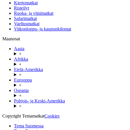
Kiertomatkat
Risteilyt
Ruoka- ja viinimatkat
Safarimatkat
Vaellusmatkat
Viikonloppu- ja kaupunkilomat
Maanosat
Aasia
+
Afrikka
+
Etelä-Amerikka
+
Eurooppa
+
Oseania
+
Pohjois- ja Keski-Amerikka
+
Copyright Temamatkat
Cookies
Tema Suomessa