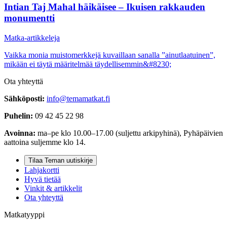
Intian Taj Mahal häikäisee – Ikuisen rakkauden
monumentti
Matka-artikkeleja
Vaikka monia muistomerkkejä kuvaillaan sanalla ”ainutlaatuinen”,
mikään ei täytä määritelmää täydellisemmin&#8230;
Ota yhteyttä
Sähköposti:
info@temamatkat.fi
Puhelin:
09 42 45 22 98
Avoinna:
ma–pe klo 10.00–17.00 (suljettu arkipyhinä), Pyhäpäivien
aattoina suljemme klo 14.
Tilaa Teman uutiskirje
Lahjakortti
Hyvä tietää
Vinkit & artikkelit
Ota yhteyttä
Matkatyyppi