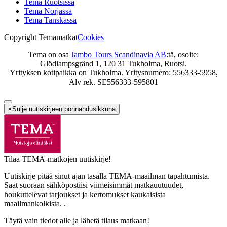
Tema Ruotsissa
Tema Norjassa
Tema Tanskassa
Copyright Temamatkat
Cookies
Tema on osa
Jambo Tours Scandinavia AB
:tä, osoite:
Glödlampsgränd 1, 120 31 Tukholma, Ruotsi.
Yrityksen kotipaikka on Tukholma. Yritysnumero: 556333-5958,
Alv rek. SE556333-595801
×
Sulje uutiskirjeen ponnahdusikkuna
Tilaa TEMA-matkojen uutiskirje!
Uutiskirje pitää sinut ajan tasalla TEMA-maailman tapahtumista.
Saat suoraan sähköpostiisi viimeisimmät matkauutuudet,
houkuttelevat tarjoukset ja kertomukset kaukaisista
maailmankolkista. .
Täytä vain tiedot alle ja lähetä tilaus matkaan!