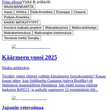
Palaa alkuun
Vinkit & artikkelit
MAAILMANKARTTA
Aasia
Afrikka
Etelä-Amerikka
Eurooppa
Oseania
Pohjois-Amerikka
KAIKKI MATKATYYPIT
Kestävä matkailu projektit
Makuelämyksiä
Matka-artikkeleja
Matkakertomuksia
Matkustajien kertomuksia
Terveisiä meiltä Temalta
Käärmeen vuosi 2025
Matka-artikkeleja
Tiesitkö, miten eläimet valittiin kiinalaiseen horoskooppiin? Kauan
kauan sitten, kun Siddhartha Gautama (tuleva Buddha) oli
jättämässä maanpäällistä elämäänsä, hän päätti kutsua eläimiä
luokseen &#8211; ja paikalle saapuneet 12 ensimmäistä eläi...
Japanin vetovoimaa