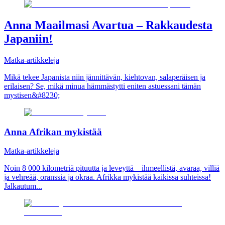
Anna Maailmasi Avartua – Rakkaudesta
Japaniin!
Matka-artikkeleja
Mikä tekee Japanista niin jännittävän, kiehtovan, salaperäisen ja
erilaisen? Se, mikä minua hämmästytti eniten astuessani tämän
mystisen&#8230;
Anna Afrikan mykistää
Matka-artikkeleja
Noin 8 000 kilometriä pituutta ja leveyttä – ihmeellistä, avaraa, villiä
ja vehreää, oranssia ja okraa. Afrikka mykistää kaikissa suhteissa!
Jalkautum...