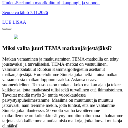
Uuden-Seelannin maorikulttuuri, kaupungit ja vuonot.
Seuraava lähtö 7.11.2026
LUE LISÄÄ
Miksi valita juuri TEMA matkanjärjestäjäksi?
Matkan varaaminen ja matkustaminen TEMA-matkoilla on tehty
joustavaksi ja turvalliseksi. TEMA-matkat on vastuullinen,
valmismatkatakuut Ruotsin Kammargollegietiin asettanut
matkanjärjestäjä. Huolehdimme Sinusta joka hetki – aina matkan
varaamisesta matkan loppuun saakka. Asiansa osaava
suomenkielinen Tema-opas on mukana koko matkan ajan ja tekee
kaikkensa, jotta matkastasi tulisi sekä turvallinen että ikimuistoinen.
Tavoitat meidät myös 24 tuntia vuorokaudessa
päivystyspuhelimestamme. Maailma on muuttunut ja muuttuu
jatkuvasti, näin teemme mekin, jotta tuntisit, että me välitämme
Sinusta joka tilanteessa. 50 vuotta vanha tavoitteemme
matkoillemme on kuitenkin säilynyt muuttumattomana – haluamme
tarjota asiakkaillemme ainutlaatuisia matkoja, jotka luovat muistoja
eliniäksi!