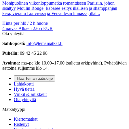
Monipuolinen viikonloppumatka romanttiseen Pariisiin, johon
sisältyy Moulin Rouge -kabaree-esitys illallisen ja shamppanjan
kera, vierailu Louvressa ja Versaillesin linnassa, illal...
Hinta per hlö / 2 h huone
4
päivää
Alkaen
2365
EUR
Ota yhteyttä
Sähköposti:
info@temamatkat.fi
Puhelin:
09 42 45 22 98
Avoinna:
ma–pe klo 10.00–17.00 (suljettu arkipyhinä), Pyhäpäivien
aattoina suljemme klo 14.
Tilaa Teman uutiskirje
Lahjakortti
Hyvä tietää
Vinkit & artikkelit
Ota yhteyttä
Matkatyyppi
Kiertomatkat
Risteilyt