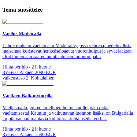
Tema suosittelee
Vaellus Madeiralla
Lähde mukaan vaeltamaan Madeiralle, jossa vehreää, hedelmällistä
maisemaa koristavat henkeäsalpaavat vuorenhuiput ja syvät laaksot.
Opit tuntemaan saaren ainutlaatuisen luonnon pat...
Hinta per hlö / 2 h huone
8
päivää
Alkaen
2090
EUR
vaikeustaso
2
,
Kohtalainen
Vaeltaen Balkanvuorilla
Vaellusmatkojemme todellinen helmi sinulle, joka pidät
vaeltamisesta! Kauniin ja vaikuttavan luonnon lisäksi on Bulgarialla
tarjottavanaan mahtavia kulttuuriaarteita useilta eri hi...
Hinta per hlö / 2 h huone
8
päivää
Alkaen
1590
EUR