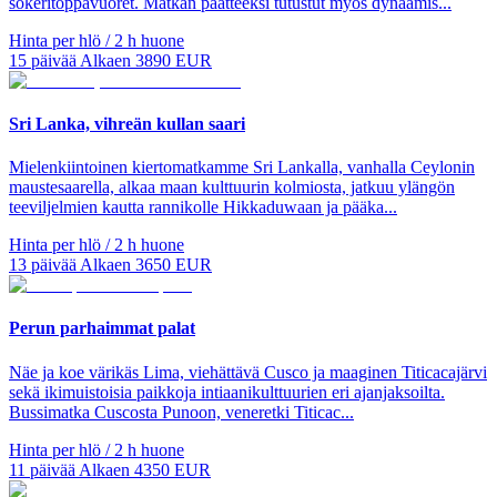
sokeritoppavuoret. Matkan päätteeksi tutustut myös dynaamis...
Hinta per hlö / 2 h huone
15
päivää
Alkaen
3890
EUR
Sri Lanka, vihreän kullan saari
Mielenkiintoinen kiertomatkamme Sri Lankalla, vanhalla Ceylonin
maustesaarella, alkaa maan kulttuurin kolmiosta, jatkuu ylängön
teeviljelmien kautta rannikolle Hikkaduwaan ja pääka...
Hinta per hlö / 2 h huone
13
päivää
Alkaen
3650
EUR
Perun parhaimmat palat
Näe ja koe värikäs Lima, viehättävä Cusco ja maaginen Titicacajärvi
sekä ikimuistoisia paikkoja intiaanikulttuurien eri ajanjaksoilta.
Bussimatka Cuscosta Punoon, veneretki Titicac...
Hinta per hlö / 2 h huone
11
päivää
Alkaen
4350
EUR