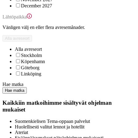
December 2027
Lähtöpaikka
Vänligen välj en eller flera avresemånader.
Alla avreseort
Alla avreseort
Stockholm
Köpenhamn
Göteborg
Linköping
Hae matka
Hae matka
Kaikkiin matkoihimme sisältyvät ohjelman
mukaiset
Suomenkielisen Tema-oppaan palvelut
Huolellisesti valitut lennot ja hotellit
Ateriat
Sisäänpääsymaksut päiväohjelman mukaisesti