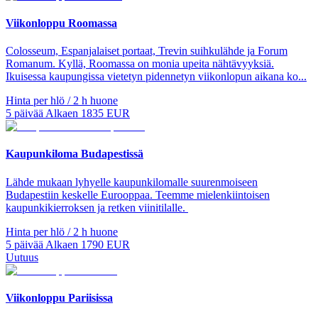
Viikonloppu Roomassa
Colosseum, Espanjalaiset portaat, Trevin suihkulähde ja Forum
Romanum. Kyllä, Roomassa on monia upeita nähtävyyksiä.
Ikuisessa kaupungissa vietetyn pidennetyn viikonlopun aikana ko...
Hinta per hlö / 2 h huone
5
päivää
Alkaen
1835
EUR
Kaupunkiloma Budapestissä
Lähde mukaan lyhyelle kaupunkilomalle suurenmoiseen
Budapestiin keskelle Eurooppaa. Teemme mielenkiintoisen
kaupunkikierroksen ja retken viinitilalle.
Hinta per hlö / 2 h huone
5
päivää
Alkaen
1790
EUR
Uutuus
Viikonloppu Pariisissa