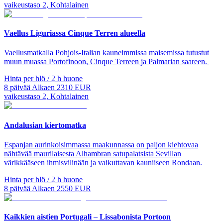
vaikeustaso
2
,
Kohtalainen
Vaellus Liguriassa Cinque Terren alueella
Vaellusmatkalla Pohjois-Italian kauneimmissa maisemissa tutustut
muun muassa Portofinoon, Cinque Terreen ja Palmarian saareen.
Hinta per hlö / 2 h huone
8
päivää
Alkaen
2310
EUR
vaikeustaso
2
,
Kohtalainen
Andalusian kiertomatka
Espanjan aurinkoisimmassa maakunnassa on paljon kiehtovaa
nähtävää maurilaisesta Alhambran satupalatsista Sevillan
värikkääseen ihmisvilinään ja vaikuttavan kauniiseen Rondaan.
Hinta per hlö / 2 h huone
8
päivää
Alkaen
2550
EUR
Kaikkien aistien Portugali – Lissabonista Portoon