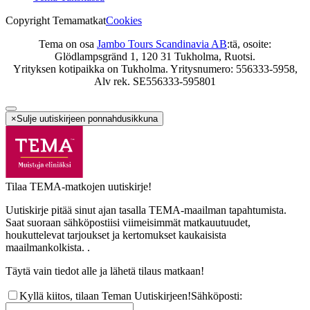
Copyright Temamatkat
Cookies
Tema on osa
Jambo Tours Scandinavia AB
:tä, osoite:
Glödlampsgränd 1, 120 31 Tukholma, Ruotsi.
Yrityksen kotipaikka on Tukholma. Yritysnumero: 556333-5958,
Alv rek. SE556333-595801
×
Sulje uutiskirjeen ponnahdusikkuna
Tilaa TEMA-matkojen uutiskirje!
Uutiskirje pitää sinut ajan tasalla TEMA-maailman tapahtumista.
Saat suoraan sähköpostiisi viimeisimmät matkauutuudet,
houkuttelevat tarjoukset ja kertomukset kaukaisista
maailmankolkista. .
Täytä vain tiedot alle ja lähetä tilaus matkaan!
Kyllä kiitos, tilaan Teman Uutiskirjeen!
Sähköposti
: