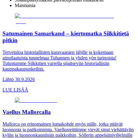
Maistiaisia
Satumainen Samarkand – kiertomatka Silkkitietä
pitkin
Tervetuloa historiallisten karavaanien jäljille ja kokemaan
ainutlaatuista tunnelmaa Tuhannen ja yhden yön tarinoista!
Tutustumme Silkkitien varrella sijaitseviin historiallisiin
kauppakaupunkeihin.
Lähtö 30.9.2026
LUE LISÄÄ
Vaellus Mallorcalla
Mallorca on erinomainen lomakohde myös niille, jotka pitävät
luonnosta ja patikoinnista. Vaellusreittimme vievät sinut viehättäviin
kyliin ja luonnonkauniisiin paikkoihin, Sóllerin appelsiiniviljelmille