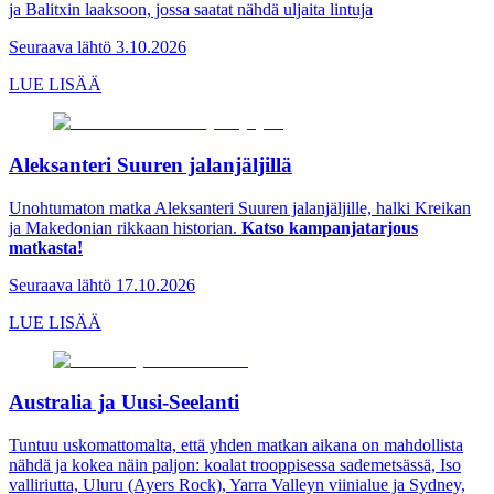
ja Balitxin laaksoon, jossa saatat nähdä uljaita lintuja
Seuraava lähtö 3.10.2026
LUE LISÄÄ
Aleksanteri Suuren jalanjäljillä
Unohtumaton matka Aleksanteri Suuren jalanjäljille, halki Kreikan
ja Makedonian rikkaan historian.
Katso kampanjatarjous
matkasta!
Seuraava lähtö 17.10.2026
LUE LISÄÄ
Australia ja Uusi-Seelanti
Tuntuu uskomattomalta, että yhden matkan aikana on mahdollista
nähdä ja kokea näin paljon: koalat trooppisessa sademetsässä, Iso
valliriutta, Uluru (Ayers Rock), Yarra Valleyn viinialue ja Sydney,