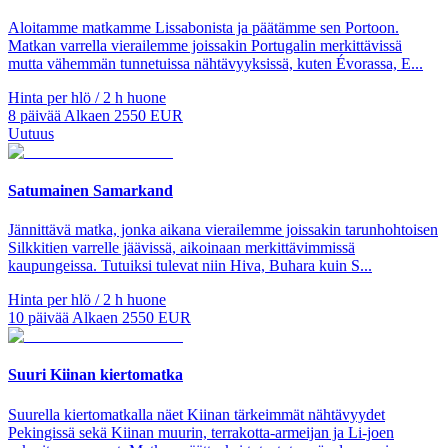
Aloitamme matkamme Lissabonista ja päätämme sen Portoon.
Matkan varrella vierailemme joissakin Portugalin merkittävissä
mutta vähemmän tunnetuissa nähtävyyksissä, kuten Évorassa, E...
Hinta per hlö / 2 h huone
8
päivää
Alkaen
2550
EUR
Uutuus
Satumainen Samarkand
Jännittävä matka, jonka aikana vierailemme joissakin tarunhohtoisen
Silkkitien varrelle jäävissä, aikoinaan merkittävimmissä
kaupungeissa. Tutuiksi tulevat niin Hiva, Buhara kuin S...
Hinta per hlö / 2 h huone
10
päivää
Alkaen
2550
EUR
Suuri Kiinan kiertomatka
Suurella kiertomatkalla näet Kiinan tärkeimmät nähtävyydet
Pekingissä sekä Kiinan muurin, terrakotta-armeijan ja Li-joen