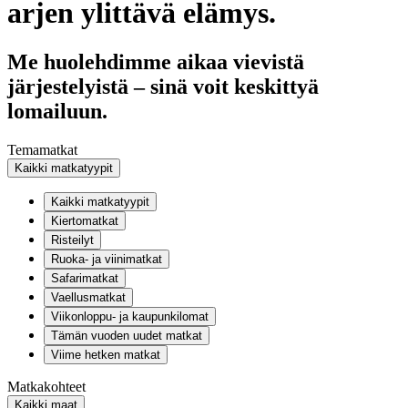
arjen ylittävä elämys.
Me huolehdimme aikaa vievistä
järjestelyistä – sinä voit keskittyä
lomailuun.
Temamatkat
Kaikki matkatyypit
Kaikki matkatyypit
Kiertomatkat
Risteilyt
Ruoka- ja viinimatkat
Safarimatkat
Vaellusmatkat
Viikonloppu- ja kaupunkilomat
Tämän vuoden uudet matkat
Viime hetken matkat
Matkakohteet
Kaikki maat