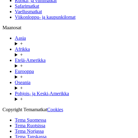
Ruoka- ja viinimatkat
Safarimatkat
Vaellusmatkat
Viikonloppu- ja kaupunkilomat
Maanosat
Aasia
+
Afrikka
+
Etelä-Amerikka
+
Eurooppa
+
Oseania
+
Pohjois- ja Keski-Amerikka
+
Copyright Temamatkat
Cookies
Tema Suomessa
Tema Ruotsissa
Tema Norjassa
Tema Tanskassa