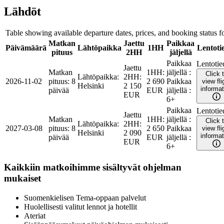
Lähdöt
Table showing available departure dates, prices, and booking status for
Matkan
Jaettu
Paikkaa
Päivämäärä
Lähtöpaikka
1HH
Lentoti
pituus
2HH
jäljellä
Paikkaa
Lentotie
Jaettu
Matkan
1HH
:
jäljellä
:
Click 
Lähtöpaikka
:
2HH
:
2026-11-02
pituus
:
8
2 690
Paikkaa
view fli
Helsinki
2 150
informat
päivää
EUR
jäljellä
:
EUR
6+
Paikkaa
Lentotie
Jaettu
Matkan
1HH
:
jäljellä
:
Click 
Lähtöpaikka
:
2HH
:
2027-03-08
pituus
:
8
2 650
Paikkaa
view fli
Helsinki
2 090
informat
päivää
EUR
jäljellä
:
EUR
6+
Kaikkiin matkoihimme sisältyvät ohjelman
mukaiset
Suomenkielisen Tema-oppaan palvelut
Huolellisesti valitut lennot ja hotellit
Ateriat