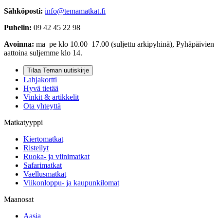
Sähköposti:
info@temamatkat.fi
Puhelin:
09 42 45 22 98
Avoinna:
ma–pe klo 10.00–17.00 (suljettu arkipyhinä), Pyhäpäivien
aattoina suljemme klo 14.
Tilaa Teman uutiskirje
Lahjakortti
Hyvä tietää
Vinkit & artikkelit
Ota yhteyttä
Matkatyyppi
Kiertomatkat
Risteilyt
Ruoka- ja viinimatkat
Safarimatkat
Vaellusmatkat
Viikonloppu- ja kaupunkilomat
Maanosat
Aasia