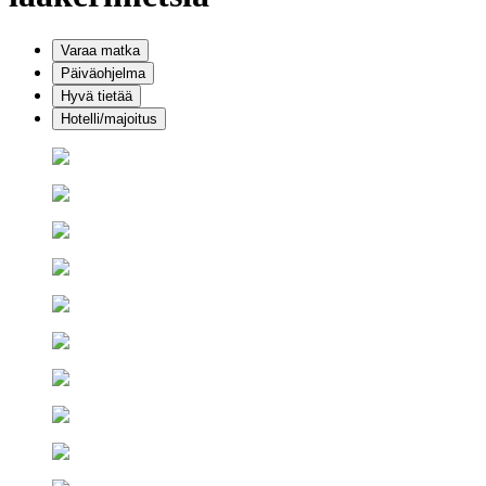
Varaa matka
Päiväohjelma
Hyvä tietää
Hotelli/majoitus