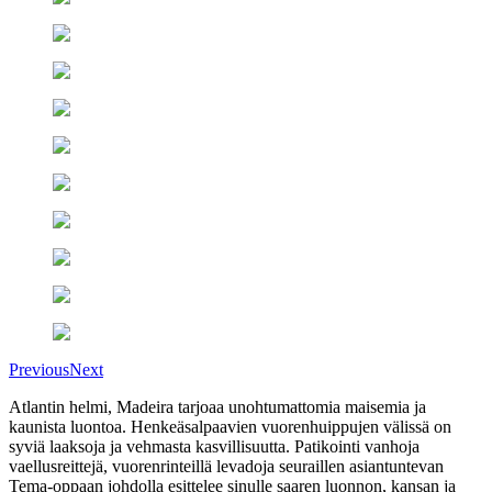
Previous
Next
Atlantin helmi, Madeira tarjoaa unohtumattomia maisemia ja
kaunista luontoa. Henkeäsalpaavien vuorenhuippujen välissä on
syviä laaksoja ja vehmasta kasvillisuutta. Patikointi vanhoja
vaellusreittejä, vuorenrinteillä levadoja seuraillen asiantuntevan
Tema-oppaan johdolla esittelee sinulle saaren luonnon, kansan ja