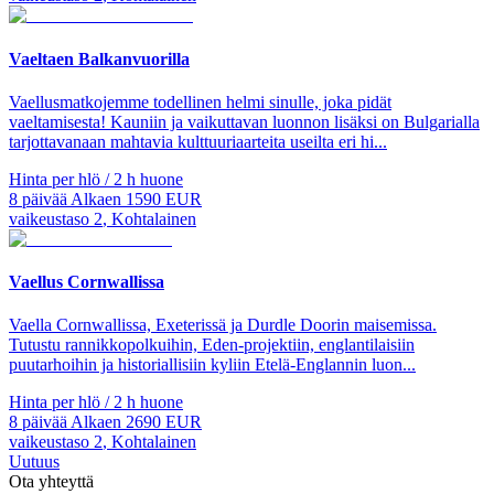
Vaeltaen Balkanvuorilla
Vaellusmatkojemme todellinen helmi sinulle, joka pidät
vaeltamisesta! Kauniin ja vaikuttavan luonnon lisäksi on Bulgarialla
tarjottavanaan mahtavia kulttuuriaarteita useilta eri hi...
Hinta per hlö / 2 h huone
8
päivää
Alkaen
1590
EUR
vaikeustaso
2
,
Kohtalainen
Vaellus Cornwallissa
Vaella Cornwallissa, Exeterissä ja Durdle Doorin maisemissa.
Tutustu rannikkopolkuihin, Eden-projektiin, englantilaisiin
puutarhoihin ja historiallisiin kyliin Etelä-Englannin luon...
Hinta per hlö / 2 h huone
8
päivää
Alkaen
2690
EUR
vaikeustaso
2
,
Kohtalainen
Uutuus
Ota yhteyttä