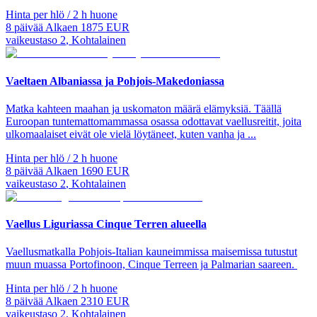
Hinta per hlö / 2 h huone
8
päivää
Alkaen
1875
EUR
vaikeustaso
2
,
Kohtalainen
Vaeltaen Albaniassa ja Pohjois-Makedoniassa
Matka kahteen maahan ja uskomaton määrä elämyksiä. Täällä
Euroopan tuntemattomammassa osassa odottavat vaellusreitit, joita
ulkomaalaiset eivät ole vielä löytäneet, kuten vanha ja ...
Hinta per hlö / 2 h huone
8
päivää
Alkaen
1690
EUR
vaikeustaso
2
,
Kohtalainen
Vaellus Liguriassa Cinque Terren alueella
Vaellusmatkalla Pohjois-Italian kauneimmissa maisemissa tutustut
muun muassa Portofinoon, Cinque Terreen ja Palmarian saareen.
Hinta per hlö / 2 h huone
8
päivää
Alkaen
2310
EUR
vaikeustaso
2
,
Kohtalainen