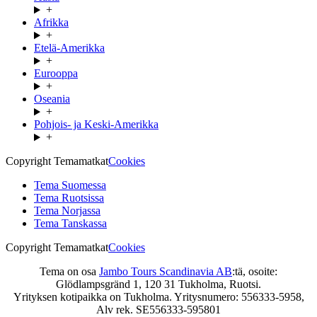
+
Afrikka
+
Etelä-Amerikka
+
Eurooppa
+
Oseania
+
Pohjois- ja Keski-Amerikka
+
Copyright Temamatkat
Cookies
Tema Suomessa
Tema Ruotsissa
Tema Norjassa
Tema Tanskassa
Copyright Temamatkat
Cookies
Tema on osa
Jambo Tours Scandinavia AB
:tä, osoite:
Glödlampsgränd 1, 120 31 Tukholma, Ruotsi.
Yrityksen kotipaikka on Tukholma. Yritysnumero: 556333-5958,
Alv rek. SE556333-595801