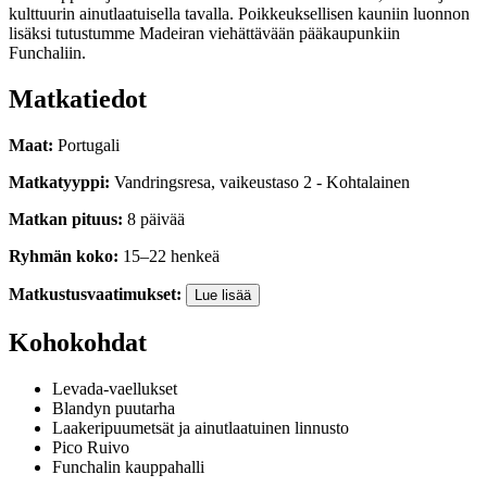
kulttuurin ainutlaatuisella tavalla. Poikkeuksellisen kauniin luonnon
lisäksi tutustumme Madeiran viehättävään pääkaupunkiin
Funchaliin.
Matkatiedot
Maat
:
Portugali
Matkatyyppi
:
Vandringsresa
,
vaikeustaso
2
-
Kohtalainen
Matkan pituus
:
8
päivää
Ryhmän koko
:
15
–
22
henkeä
Matkustusvaatimukset
:
Lue lisää
Kohokohdat
Levada-vaellukset
Blandyn puutarha
Laakeripuumetsät ja ainutlaatuinen linnusto
Pico Ruivo
Funchalin kauppahalli