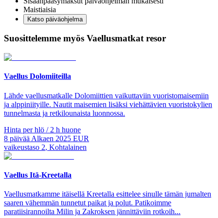
Sisäänpääsymaksut päiväohjelman mukaisesti
Maistiaisia
Katso päiväohjelma
Suosittelemme myös Vaellusmatkat resor
Vaellus Dolomiiteilla
Lähde vaellusmatkalle Dolomiittien vaikuttaviin vuoristomaisemiin
ja alppiniityille. Nautit maisemien lisäksi viehättävien vuoristokylien
tunnelmasta ja retkilounaista luonnossa.
Hinta per hlö / 2 h huone
8
päivää
Alkaen
2025
EUR
vaikeustaso
2
,
Kohtalainen
Vaellus Itä-Kreetalla
Vaellusmatkamme itäisellä Kreetalla esittelee sinulle tämän jumalten
saaren vähemmän tunnetut paikat ja polut. Patikoimme
paratiisirannoilta Milin ja Zakroksen jännittäviin rotkoih...