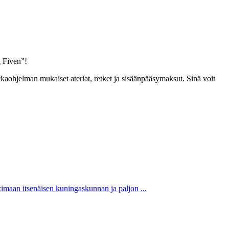
g Fiven”!
kaohjelman mukaiset ateriat, retket ja sisäänpääsymaksut. Sinä voit
imaan itsenäisen kuningaskunnan ja paljon ...