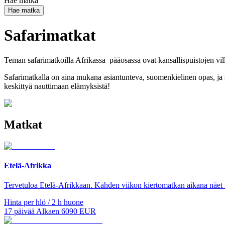
Hae matka
Hae matka
Safarimatkat
Teman safarimatkoilla Afrikassa pääosassa ovat kansallispuistojen vi
Safarimatkalla on aina mukana asiantunteva, suomenkielinen opas, ja s
keskittyä nauttimaan elämyksistä!
Matkat
Etelä-Afrikka
Tervetuloa Etelä-Afrikkaan. Kahden viikon kiertomatkan aikana näet m
Hinta per hlö / 2 h huone
17
päivää
Alkaen
6090
EUR