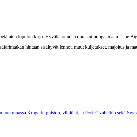
llieläinten loputon kirjo. Hyvällä onnella onnistut bongaamaan ”The Bi
afarimatkan hintaan sisältyvät lennot, muut kuljetukset, majoitus ja mat
uun muassa Krugerin puiston, viinitilat, ja Port Elizabethin sekä Swaz