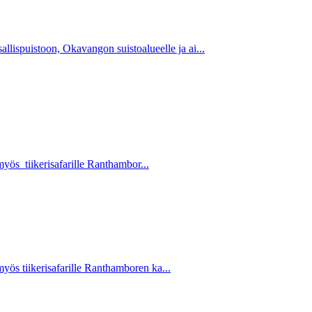
lispuistoon, Okavangon suistoalueelle ja ai...
myös tiikerisafarille Ranthambor...
myös tiikerisafarille Ranthamboren ka...