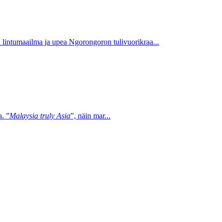
lintumaailma ja upea Ngorongoron tulivuorikraa...
. ”
Malaysia truly Asia
”, näin mar...