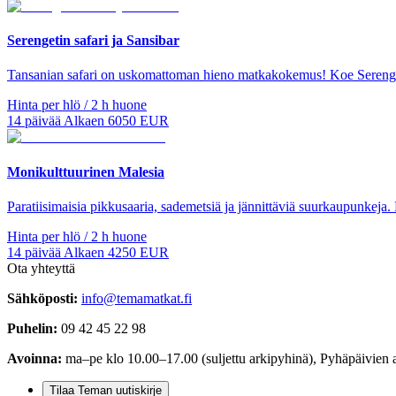
Serengetin safari ja Sansibar
Tansanian safari on uskomattoman hieno matkakokemus! Koe Serengeti
Hinta per hlö / 2 h huone
14
päivää
Alkaen
6050
EUR
Monikulttuurinen Malesia
Paratiisimaisia pikkusaaria, sademetsiä ja jännittäviä suurkaupunkeja
Hinta per hlö / 2 h huone
14
päivää
Alkaen
4250
EUR
Ota yhteyttä
Sähköposti:
info@temamatkat.fi
Puhelin:
09 42 45 22 98
Avoinna:
ma–pe klo 10.00–17.00 (suljettu arkipyhinä), Pyhäpäivien 
Tilaa Teman uutiskirje