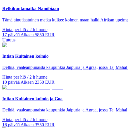
Retkikuntamatka Namibiaan
Tämä ainutlaatuinen matka kulkee kolmen maan halki Afrikan upeimpiin
Hinta per hlö / 2 h huone
17
päivää
Alkaen
5850
EUR
Uutuus
Intian Kultainen kolmio
Delhiä, vaaleanpunaista kaupunkia Jaipuria ja Agraa, jossa Taj Mahal s
Hinta per hlö / 2 h huone
10
päivää
Alkaen
2350
EUR
Intian Kultainen kolmio ja Goa
Delhiä, vaaleanpunaista kaupunkia Jaipuria ja Agraa, jossa Taj Mahal s
Hinta per hlö / 2 h huone
16
päivää
Alkaen
3550
EUR