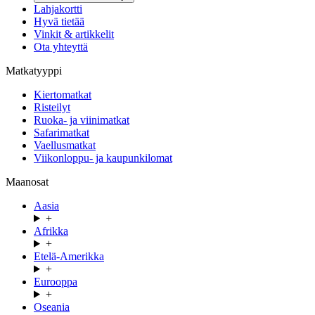
Lahjakortti
Hyvä tietää
Vinkit & artikkelit
Ota yhteyttä
Matkatyyppi
Kiertomatkat
Risteilyt
Ruoka- ja viinimatkat
Safarimatkat
Vaellusmatkat
Viikonloppu- ja kaupunkilomat
Maanosat
Aasia
+
Afrikka
+
Etelä-Amerikka
+
Eurooppa
+
Oseania