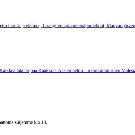
n luonto ja eläimet, Tarangiren apinanleipäpuulehdot, Manyarajärven 
. Kaikkea tätä tarjoaa Kaakkois-Aasian helmi – monikulttuurinen Malesia
aattoina suljemme klo 14.