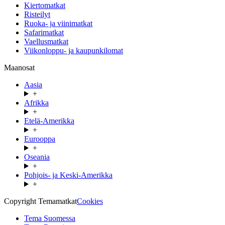
Kiertomatkat
Risteilyt
Ruoka- ja viinimatkat
Safarimatkat
Vaellusmatkat
Viikonloppu- ja kaupunkilomat
Maanosat
Aasia
+
Afrikka
+
Etelä-Amerikka
+
Eurooppa
+
Oseania
+
Pohjois- ja Keski-Amerikka
+
Copyright Temamatkat
Cookies
Tema Suomessa