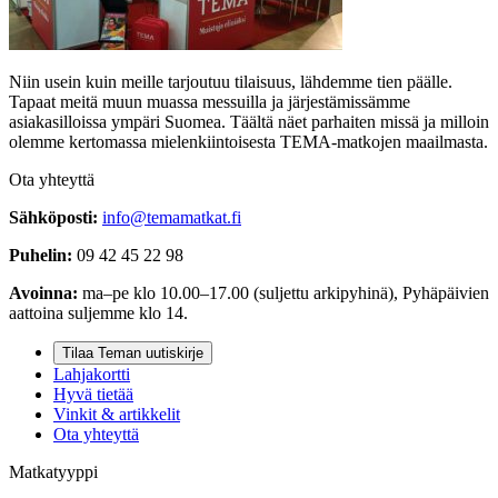
Niin usein kuin meille tarjoutuu tilaisuus, lähdemme tien päälle.
Tapaat meitä muun muassa messuilla ja järjestämissämme
asiakasilloissa ympäri Suomea. Täältä näet parhaiten missä ja milloin
olemme kertomassa mielenkiintoisesta TEMA-matkojen maailmasta.
Ota yhteyttä
Sähköposti:
info@temamatkat.fi
Puhelin:
09 42 45 22 98
Avoinna:
ma–pe klo 10.00–17.00 (suljettu arkipyhinä), Pyhäpäivien
aattoina suljemme klo 14.
Tilaa Teman uutiskirje
Lahjakortti
Hyvä tietää
Vinkit & artikkelit
Ota yhteyttä
Matkatyyppi