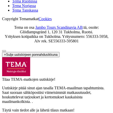
Tema Ruotsissa
Tema Norjassa
Tema Tanskassa
Copyright Temamatkat
Cookies
Tema on osa
Jambo Tours Scandinavia AB
:tä, osoite:
Glödlampsgränd 1, 120 31 Tukholma, Ruotsi.
Yrityksen kotipaikka on Tukholma. Yritysnumero: 556333-5958,
Alv rek. SE556333-595801
×
Sulje uutiskirjeen ponnahdusikkuna
Tilaa TEMA-matkojen uutiskirje!
Uutiskirje pitää sinut ajan tasalla TEMA-maailman tapahtumista.
Saat suoraan sähköpostiisi viimeisimmät matkauutuudet,
houkuttelevat tarjoukset ja kertomukset kaukaisista
maailmankolkista. .
Täytä vain tiedot alle ja lähetä tilaus matkaan!