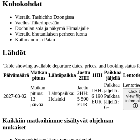
Kohokohdat
Vierailu Tashichho Dzongissa
Vaellus Tiikerinpesään
Dochulan sola ja näkymä Himalajalle
Vierailu bhutanilaisen perheen luona
Kathmandu ja Patan
Lähdöt
Table showing available departure dates, prices, and booking status for
Matkan
Jaettu
Paikkaa
Päivämäärä
Lähtöpaikka
1HH
Lentoti
pituus
2HH
jäljellä
Paikkaa
Lentotie
Matkan
Jaettu
1HH
:
jäljellä
:
Click 
pituus
:
Lähtöpaikka
:
2HH
:
2027-03-02
6 190
Paikkaa
view fli
13
Helsinki
5 590
informat
EUR
jäljellä
:
päivää
EUR
6+
Kaikkiin matkoihimme sisältyvät ohjelman
mukaiset
Suomenkielisen Tema-oppaan palvelut