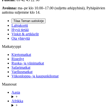
Avoinna:
ma–pe klo 10.00–17.00 (suljettu arkipyhinä), Pyhäpäivien
aattoina suljemme klo 14.
Tilaa Teman uutiskirje
Lahjakortti
Hyvä tietää
Vinkit & artikkelit
Ota yhteyttä
Matkatyyppi
Kiertomatkat
Risteilyt
Ruoka- ja viinimatkat
Safarimatkat
Vaellusmatkat
Viikonloppu- ja kaupunkilomat
Maanosat
Aasia
+
Afrikka
+