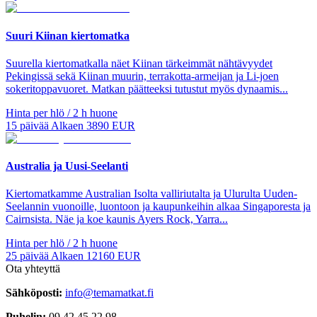
Suuri Kiinan kiertomatka
Suurella kiertomatkalla näet Kiinan tärkeimmät nähtävyydet
Pekingissä sekä Kiinan muurin, terrakotta-armeijan ja Li-joen
sokeritoppavuoret. Matkan päätteeksi tutustut myös dynaamis...
Hinta per hlö / 2 h huone
15
päivää
Alkaen
3890
EUR
Australia ja Uusi-Seelanti
Kiertomatkamme Australian Isolta valliriutalta ja Ulurulta Uuden-
Seelannin vuonoille, luontoon ja kaupunkeihin alkaa Singaporesta ja
Cairnsista. Näe ja koe kaunis Ayers Rock, Yarra...
Hinta per hlö / 2 h huone
25
päivää
Alkaen
12160
EUR
Ota yhteyttä
Sähköposti:
info@temamatkat.fi
Puhelin:
09 42 45 22 98