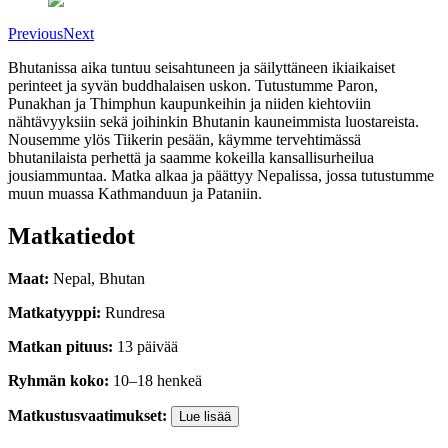
Previous
Next
Bhutanissa aika tuntuu seisahtuneen ja säilyttäneen ikiaikaiset
perinteet ja syvän buddhalaisen uskon. Tutustumme Paron,
Punakhan ja Thimphun kaupunkeihin ja niiden kiehtoviin
nähtävyyksiin sekä joihinkin Bhutanin kauneimmista luostareista.
Nousemme ylös Tiikerin pesään, käymme tervehtimässä
bhutanilaista perhettä ja saamme kokeilla kansallisurheilua
jousiammuntaa. Matka alkaa ja päättyy Nepalissa, jossa tutustumme
muun muassa Kathmanduun ja Pataniin.
Matkatiedot
Maat
:
Nepal, Bhutan
Matkatyyppi
:
Rundresa
Matkan pituus
:
13
päivää
Ryhmän koko
:
10
–
18
henkeä
Matkustusvaatimukset
:
Lue lisää