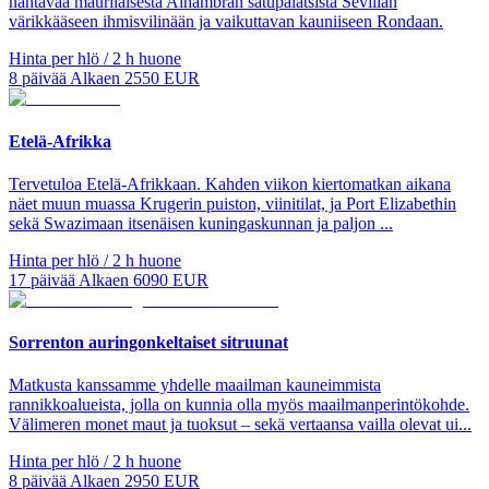
nähtävää maurilaisesta Alhambran satupalatsista Sevillan
värikkääseen ihmisvilinään ja vaikuttavan kauniiseen Rondaan.
Hinta per hlö / 2 h huone
8
päivää
Alkaen
2550
EUR
Etelä-Afrikka
Tervetuloa Etelä-Afrikkaan. Kahden viikon kiertomatkan aikana
näet muun muassa Krugerin puiston, viinitilat, ja Port Elizabethin
sekä Swazimaan itsenäisen kuningaskunnan ja paljon ...
Hinta per hlö / 2 h huone
17
päivää
Alkaen
6090
EUR
Sorrenton auringonkeltaiset sitruunat
Matkusta kanssamme yhdelle maailman kauneimmista
rannikkoalueista, jolla on kunnia olla myös maailmanperintökohde.
Välimeren monet maut ja tuoksut – sekä vertaansa vailla olevat ui...
Hinta per hlö / 2 h huone
8
päivää
Alkaen
2950
EUR