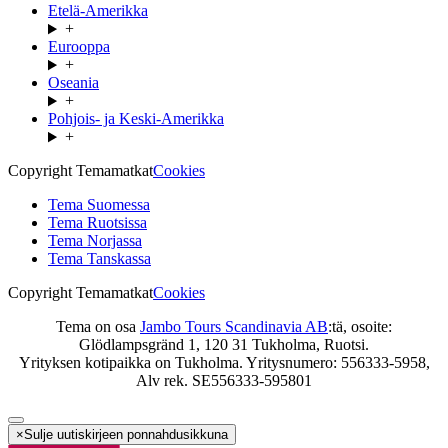
Etelä-Amerikka
+
Eurooppa
+
Oseania
+
Pohjois- ja Keski-Amerikka
+
Copyright Temamatkat
Cookies
Tema Suomessa
Tema Ruotsissa
Tema Norjassa
Tema Tanskassa
Copyright Temamatkat
Cookies
Tema on osa
Jambo Tours Scandinavia AB
:tä, osoite:
Glödlampsgränd 1, 120 31 Tukholma, Ruotsi.
Yrityksen kotipaikka on Tukholma. Yritysnumero: 556333-5958,
Alv rek. SE556333-595801
×
Sulje uutiskirjeen ponnahdusikkuna