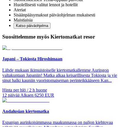
Huolellisesti valitut lennot ja hotellit
Ateriat
Sisäänpääsymaksut päiväohjelman mukaisesti
Maistiaisia
Katso päiväohjelma
Suosittelemme myös Kiertomatkat resor
Japani – Tokiosta Hiroshimaan
Lähde mukaan ikimuistoiselle kiertomatkallemme Auringon
valtakuntaan Japaniin! Matka alkaa keisarillisesta Tokiosta ja vie
sinut halki kauniin vuoristomaiseman perinteikkääseen Kan...
Hinta per hlö / 2 h huone
12
päivää
Alkaen
6250
EUR
Andalusian kiertomatka
Espanjan aurinkoisimmassa maakunnassa on paljon kiehtovaa