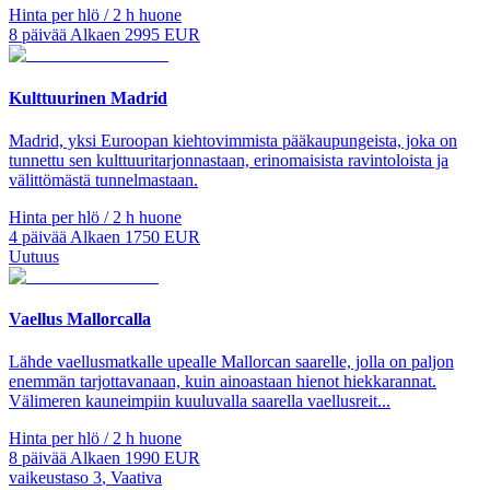
Hinta per hlö / 2 h huone
8
päivää
Alkaen
2995
EUR
Kulttuurinen Madrid
Madrid, yksi Euroopan kiehtovimmista pääkaupungeista, joka on
tunnettu sen kulttuuritarjonnastaan, erinomaisista ravintoloista ja
välittömästä tunnelmastaan.
Hinta per hlö / 2 h huone
4
päivää
Alkaen
1750
EUR
Uutuus
Vaellus Mallorcalla
Lähde vaellusmatkalle upealle Mallorcan saarelle, jolla on paljon
enemmän tarjottavanaan, kuin ainoastaan hienot hiekkarannat.
Välimeren kauneimpiin kuuluvalla saarella vaellusreit...
Hinta per hlö / 2 h huone
8
päivää
Alkaen
1990
EUR
vaikeustaso
3
,
Vaativa