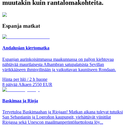
muutakin kuin rantalomakohteita.
Espanja matkat
Andalusian kiertomatka
Espanjan aurinkoisimmassa maakunnassa on paljon kiehtovaa
nähtävää maurilaisesta Alhambran satupalatsista Sevillan
värikkääseen ihmisvilinään ja vaikuttavan kauniiseen Rondaan.
Hinta per hlö / 2 h huone
8
päivää
Alkaen
2550
EUR
Baskimaa ja Rioja
Tervetuloa Baskimaahan ja Riojaan! Matkan aikana tulevat tutuiksi
San Sebastianin ja Logroñon kaupungit, viehättävät viinitilat
Riojassa sekä Unescon maailmanperintöluettolosta löy...