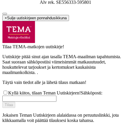
Alv rek. SE556333-595801
×
Sulje uutiskirjeen ponnahdusikkuna
Tilaa TEMA-matkojen uutiskirje!
Uutiskirje pitää sinut ajan tasalla TEMA-maailman tapahtumista.
Saat suoraan sähköpostiisi viimeisimmät matkauutuudet,
houkuttelevat tarjoukset ja kertomukset kaukaisista
maailmankolkista. .
Täytä vain tiedot alle ja lähetä tilaus matkaan!
Kyllä kiitos, tilaan Teman Uutiskirjeen!
Sähköposti
:
Tilaa
Jokaisen Teman Uutiskirjeen alalaidassa on peruutuslinkki, jota
klikkaamalla voit päättää tilauksesi koska tahansa.