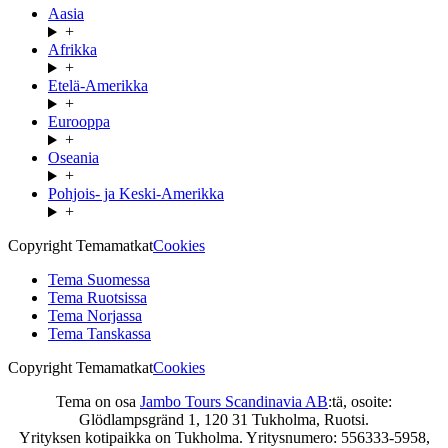
Aasia
+
Afrikka
+
Etelä-Amerikka
+
Eurooppa
+
Oseania
+
Pohjois- ja Keski-Amerikka
+
Copyright Temamatkat
Cookies
Tema Suomessa
Tema Ruotsissa
Tema Norjassa
Tema Tanskassa
Copyright Temamatkat
Cookies
Tema on osa
Jambo Tours Scandinavia AB
:tä, osoite:
Glödlampsgränd 1, 120 31 Tukholma, Ruotsi.
Yrityksen kotipaikka on Tukholma. Yritysnumero: 556333-5958,