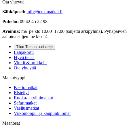
Ota yhteyttä
Sähköposti:
info@temamatkat.fi
Puhelin:
09 42 45 22 98
Avoinna:
ma–pe klo 10.00–17.00 (suljettu arkipyhinä), Pyhäpäivien
aattoina suljemme klo 14.
Tilaa Teman uutiskirje
Lahjakortti
Hyvä tietää
Vinkit & artikkelit
Ota yhteyttä
Matkatyyppi
Kiertomatkat
Risteilyt
Ruoka- ja viinimatkat
Safarimatkat
Vaellusmatkat
Viikonloppu- ja kaupunkilomat
Maanosat