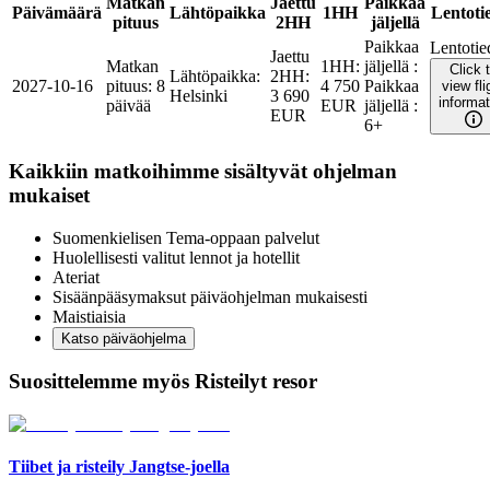
Matkan
Jaettu
Paikkaa
Päivämäärä
Lähtöpaikka
1HH
Lentoti
pituus
2HH
jäljellä
Paikkaa
Lentotie
Jaettu
Matkan
1HH
:
jäljellä
:
Click 
Lähtöpaikka
:
2HH
:
2027-10-16
pituus
:
8
4 750
Paikkaa
view fli
Helsinki
3 690
informat
päivää
EUR
jäljellä
:
EUR
6+
Kaikkiin matkoihimme sisältyvät ohjelman
mukaiset
Suomenkielisen Tema-oppaan palvelut
Huolellisesti valitut lennot ja hotellit
Ateriat
Sisäänpääsymaksut päiväohjelman mukaisesti
Maistiaisia
Katso päiväohjelma
Suosittelemme myös Risteilyt resor
Tiibet ja risteily Jangtse-joella