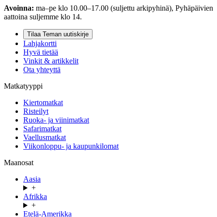
Avoinna:
ma–pe klo 10.00–17.00 (suljettu arkipyhinä), Pyhäpäivien
aattoina suljemme klo 14.
Tilaa Teman uutiskirje
Lahjakortti
Hyvä tietää
Vinkit & artikkelit
Ota yhteyttä
Matkatyyppi
Kiertomatkat
Risteilyt
Ruoka- ja viinimatkat
Safarimatkat
Vaellusmatkat
Viikonloppu- ja kaupunkilomat
Maanosat
Aasia
+
Afrikka
+
Etelä-Amerikka