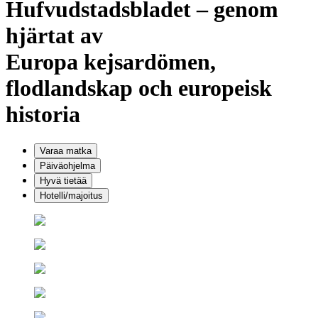
Hufvudstadsbladet – genom
hjärtat av
Europa
kejsardömen,
flodlandskap och europeisk
historia
Varaa matka
Päiväohjelma
Hyvä tietää
Hotelli/majoitus