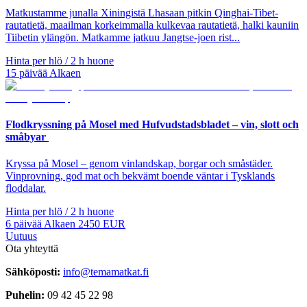
Matkustamme junalla Xiningistä Lhasaan pitkin Qinghai-Tibet-
rautatietä, maailman korkeimmalla kulkevaa rautatietä, halki kauniin
Tiibetin ylängön. Matkamme jatkuu Jangtse-joen rist...
Hinta per hlö / 2 h huone
15
päivää
Alkaen
Flodkryssning på Mosel med Hufvudstadsbladet – vin, slott och
småbyar
Kryssa på Mosel – genom vinlandskap, borgar och småstäder.
Vinprovning, god mat och bekvämt boende väntar i Tysklands
floddalar.
Hinta per hlö / 2 h huone
6
päivää
Alkaen
2450
EUR
Uutuus
Ota yhteyttä
Sähköposti:
info@temamatkat.fi
Puhelin:
09 42 45 22 98