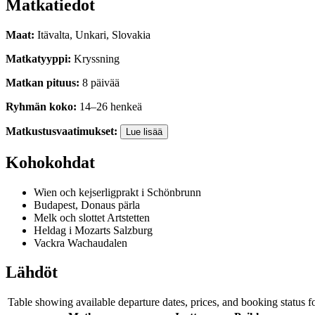
Matkatiedot
Maat
:
Itävalta, Unkari, Slovakia
Matkatyyppi
:
Kryssning
Matkan pituus
:
8
päivää
Ryhmän koko
:
14
–
26
henkeä
Matkustusvaatimukset
:
Lue lisää
Kohokohdat
Wien och kejserligprakt i Schönbrunn
Budapest, Donaus pärla
Melk och slottet Artstetten
Heldag i Mozarts Salzburg
Vackra Wachaudalen
Lähdöt
Table showing available departure dates, prices, and booking status for