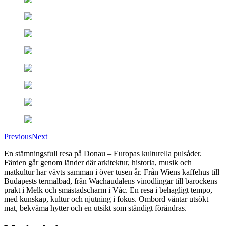
Previous
Next
En stämningsfull resa på Donau – Europas kulturella pulsåder.
Färden går genom länder där arkitektur, historia, musik och
matkultur har vävts samman i över tusen år. Från Wiens kaffehus till
Budapests termalbad, från Wachaudalens vinodlingar till barockens
prakt i Melk och småstadscharm i Vác. En resa i behagligt tempo,
med kunskap, kultur och njutning i fokus. Ombord väntar utsökt
mat, bekväma hytter och en utsikt som ständigt förändras.