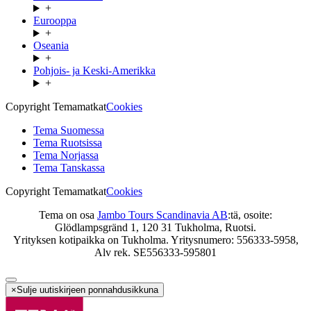
+
Eurooppa
+
Oseania
+
Pohjois- ja Keski-Amerikka
+
Copyright Temamatkat
Cookies
Tema Suomessa
Tema Ruotsissa
Tema Norjassa
Tema Tanskassa
Copyright Temamatkat
Cookies
Tema on osa
Jambo Tours Scandinavia AB
:tä, osoite:
Glödlampsgränd 1, 120 31 Tukholma, Ruotsi.
Yrityksen kotipaikka on Tukholma. Yritysnumero: 556333-5958,
Alv rek. SE556333-595801
×
Sulje uutiskirjeen ponnahdusikkuna