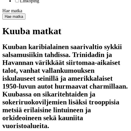
Linköping
Hae matka
Hae matka
Kuuba matkat
Kuuban karibialainen saarivaltio sykkii
salsamusiikin tahdissa. Trinidadin ja
Havannan värikkäät siirtomaa-aikaiset
talot, vanhat vallankumouksen
iskulauseet seinillä ja amerikkalaiset
1950-luvun autot hurmaavat charmillaan.
Kuubassa on sikaritehtaiden ja
sokeriruokoviljemien lisäksi trooppisia
metsiä erilaisine lintuineen ja
orkideoineen sekä kauniita
vuoristoalueita.