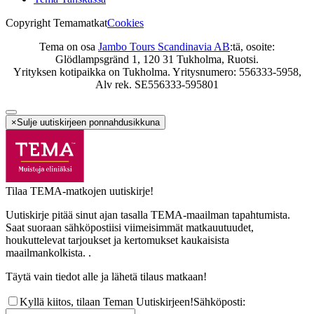
Copyright Temamatkat
Cookies
Tema on osa
Jambo Tours Scandinavia AB
:tä, osoite:
Glödlampsgränd 1, 120 31 Tukholma, Ruotsi.
Yrityksen kotipaikka on Tukholma. Yritysnumero: 556333-5958,
Alv rek. SE556333-595801
×
Sulje uutiskirjeen ponnahdusikkuna
Tilaa TEMA-matkojen uutiskirje!
Uutiskirje pitää sinut ajan tasalla TEMA-maailman tapahtumista.
Saat suoraan sähköpostiisi viimeisimmät matkauutuudet,
houkuttelevat tarjoukset ja kertomukset kaukaisista
maailmankolkista. .
Täytä vain tiedot alle ja lähetä tilaus matkaan!
Kyllä kiitos, tilaan Teman Uutiskirjeen!
Sähköposti
: