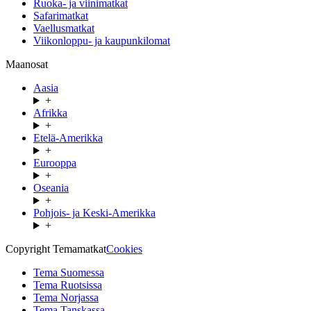
Ruoka- ja viinimatkat
Safarimatkat
Vaellusmatkat
Viikonloppu- ja kaupunkilomat
Maanosat
Aasia
+
Afrikka
+
Etelä-Amerikka
+
Eurooppa
+
Oseania
+
Pohjois- ja Keski-Amerikka
+
Copyright Temamatkat
Cookies
Tema Suomessa
Tema Ruotsissa
Tema Norjassa
Tema Tanskassa