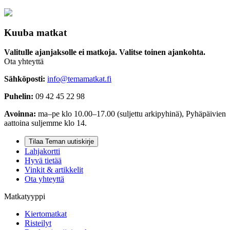
Kuuba matkat
Valitulle ajanjaksolle ei matkoja. Valitse toinen ajankohta.
Ota yhteyttä
Sähköposti:
info@temamatkat.fi
Puhelin:
09 42 45 22 98
Avoinna:
ma–pe klo 10.00–17.00 (suljettu arkipyhinä), Pyhäpäivien
aattoina suljemme klo 14.
Tilaa Teman uutiskirje
Lahjakortti
Hyvä tietää
Vinkit & artikkelit
Ota yhteyttä
Matkatyyppi
Kiertomatkat
Risteilyt