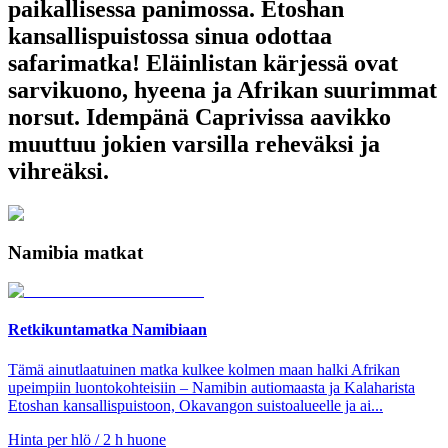
paikallisessa panimossa. Etoshan
kansallispuistossa sinua odottaa
safarimatka! Eläinlistan kärjessä ovat
sarvikuono, hyeena ja Afrikan suurimmat
norsut. Idempänä Caprivissa aavikko
muuttuu jokien varsilla reheväksi ja
vihreäksi.
Namibia matkat
Retkikuntamatka Namibiaan
Tämä ainutlaatuinen matka kulkee kolmen maan halki Afrikan
upeimpiin luontokohteisiin – Namibin autiomaasta ja Kalaharista
Etoshan kansallispuistoon, Okavangon suistoalueelle ja ai...
Hinta per hlö / 2 h huone