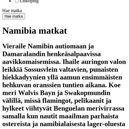
Linköping
Hae matka
Hae matka
Namibia matkat
Vieraile Namibin autiomaan ja
Damaralandin henkeäsalpaavissa
aavikkomaisemissa. Ihaile auringon valon
leikkiä Sossusvlein valtavien, punaisten
hiekkadyynien yllä aamun ensimmäisten
hehkuvan oranssien tuntien aikana. Koe
meri Walvis Bayn ja Swakopmundin
välillä, missä flamingot, pelikaanit ja
hylkeet viihtyvät Benguelan merivirrassa
samalla kun nautit maailman parhaista
ostereista ja namibialaisesta lager-oluesta