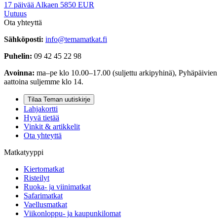
17
päivää
Alkaen
5850
EUR
Uutuus
Ota yhteyttä
Sähköposti:
info@temamatkat.fi
Puhelin:
09 42 45 22 98
Avoinna:
ma–pe klo 10.00–17.00 (suljettu arkipyhinä), Pyhäpäivien
aattoina suljemme klo 14.
Tilaa Teman uutiskirje
Lahjakortti
Hyvä tietää
Vinkit & artikkelit
Ota yhteyttä
Matkatyyppi
Kiertomatkat
Risteilyt
Ruoka- ja viinimatkat
Safarimatkat
Vaellusmatkat
Viikonloppu- ja kaupunkilomat