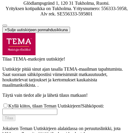
Glödlampsgränd 1, 120 31 Tukholma, Ruotsi.
Yrityksen kotipaikka on Tukholma. Yritysnumero: 556333-5958,
Alv rek. SE556333-595801
×
Sulje uutiskirjeen ponnahdusikkuna
Tilaa TEMA-matkojen uutiskirje!
Uutiskirje pitää sinut ajan tasalla TEMA-maailman tapahtumista.
Saat suoraan sähköpostiisi viimeisimmät matkauutuudet,
houkuttelevat tarjoukset ja kertomukset kaukaisista
maailmankolkista. .
Täytä vain tiedot alle ja lähetä tilaus matkaan!
Kyllä kiitos, tilaan Teman Uutiskirjeen!
Sähköposti
:
Tilaa
Jokaisen Teman Uutiskirjeen alalaidassa on peruutuslinkki, jota