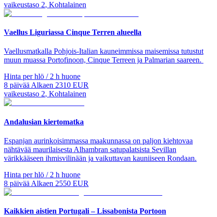
vaikeustaso
2
,
Kohtalainen
Vaellus Liguriassa Cinque Terren alueella
Vaellusmatkalla Pohjois-Italian kauneimmissa maisemissa tutustut
muun muassa Portofinoon, Cinque Terreen ja Palmarian saareen.
Hinta per hlö / 2 h huone
8
päivää
Alkaen
2310
EUR
vaikeustaso
2
,
Kohtalainen
Andalusian kiertomatka
Espanjan aurinkoisimmassa maakunnassa on paljon kiehtovaa
nähtävää maurilaisesta Alhambran satupalatsista Sevillan
värikkääseen ihmisvilinään ja vaikuttavan kauniiseen Rondaan.
Hinta per hlö / 2 h huone
8
päivää
Alkaen
2550
EUR
Kaikkien aistien Portugali – Lissabonista Portoon