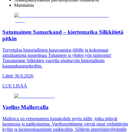
Maistiaisia
Satumainen Samarkand – kiertomatka Silkkitietä
pitkin
Tervetuloa historiallisten karavaanien jäljille ja kokemaan
ainutlaatuista tunnelmaa Tuhannen ja yhden yön tarinoista!
Tutustumme Silkkitien varrella sijaitseviin historiallisiin
kauppakaupunkeihin.
Lähtö 30.9.2026
LUE LISÄÄ
Vaellus Mallorcalla
Mallorca on erinomainen lomakohde myös niille, jotka pitävät
luonnosta ja patikoinnista. Vaellusreittimme vievät sinut viehättäviin
kyliin ja luonnonkauniisiin paikkoihin, Sóllerin appelsiiniviljelmille