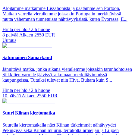
Aloitamme matkamme Lissabonista ja päätämme sen Portoon.
Matkan varrella vierailemme joissakin Portugalin merkittävissä
mutta vähemmän tunnetuissa nähtävyyksissä, kuten Évorassa, E...
Hinta per hlö / 2 h huone
8
päivää
Alkaen
2550
EUR
Uutuus
Satumainen Samarkand
Jännittävä matka, jonka aikana vierailemme joissakin tarunhohtoisen
Silkkitien varrelle jäävissä, aikoinaan merkittävimmissä
kaupungeissa. Tutuiksi tulevat niin Hiva, Buhara kuin S...
Hinta per hlö / 2 h huone
10
päivää
Alkaen
2550
EUR
Suuri Kiinan kiertomatka
Suurella kiertomatkalla näet Kiinan tärkeimmät nähtävyydet
Pekingissä sekä Kiinan muurin, terrakotta-armeijan ja Li-joen