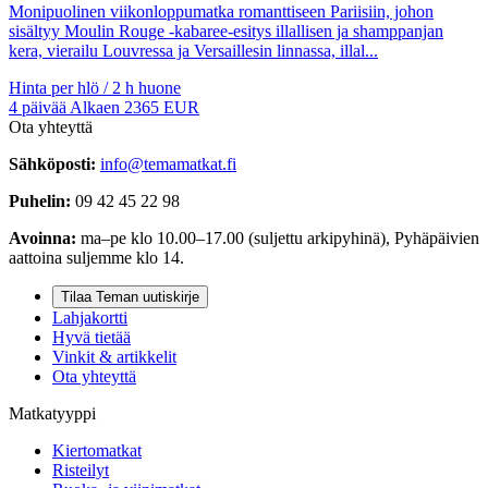
Monipuolinen viikonloppumatka romanttiseen Pariisiin, johon
sisältyy Moulin Rouge -kabaree-esitys illallisen ja shamppanjan
kera, vierailu Louvressa ja Versaillesin linnassa, illal...
Hinta per hlö / 2 h huone
4
päivää
Alkaen
2365
EUR
Ota yhteyttä
Sähköposti:
info@temamatkat.fi
Puhelin:
09 42 45 22 98
Avoinna:
ma–pe klo 10.00–17.00 (suljettu arkipyhinä), Pyhäpäivien
aattoina suljemme klo 14.
Tilaa Teman uutiskirje
Lahjakortti
Hyvä tietää
Vinkit & artikkelit
Ota yhteyttä
Matkatyyppi
Kiertomatkat
Risteilyt