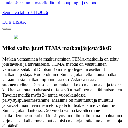
Uuden-Seelannin maorikulttuuri, kaupungit ja vuonot.
Seuraava lähtö 7.11.2026
LUE LISÄÄ
Miksi valita juuri TEMA matkanjärjestäjäksi?
Matkan varaaminen ja matkustaminen TEMA-matkoilla on tehty
joustavaksi ja turvalliseksi. TEMA-matkat on vastuullinen,
valmismatkatakuut Ruotsin Kammargollegietiin asettanut
matkanjärjestäjä. Huolehdimme Sinusta joka hetki – aina matkan
varaamisesta matkan loppuun saakka. Asiansa osaava
suomenkielinen Tema-opas on mukana koko matkan ajan ja tekee
kaikkensa, jotta matkastasi tulisi sekä turvallinen että ikimuistoinen.
Tavoitat meidät myös 24 tuntia vuorokaudessa
päivystyspuhelimestamme. Maailma on muuttunut ja muuttuu
jatkuvasti, näin teemme mekin, jotta tuntisit, että me välitämme
Sinusta joka tilanteessa. 50 vuotta vanha tavoitteemme
matkoillemme on kuitenkin säilynyt muuttumattomana – haluamme
tarjota asiakkaillemme ainutlaatuisia matkoja, jotka luovat muistoja
eliniäksi!