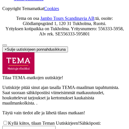
Copyright Temamatkat
Cookies
Tema on osa
Jambo Tours Scandinavia AB
:tä, osoite:
Glödlampsgränd 1, 120 31 Tukholma, Ruotsi.
Yrityksen kotipaikka on Tukholma. Yritysnumero: 556333-5958,
Alv rek. SE556333-595801
×
Sulje uutiskirjeen ponnahdusikkuna
Tilaa TEMA-matkojen uutiskirje!
Uutiskirje pitää sinut ajan tasalla TEMA-maailman tapahtumista.
Saat suoraan sähköpostiisi viimeisimmät matkauutuudet,
houkuttelevat tarjoukset ja kertomukset kaukaisista
maailmankolkista. .
Täytä vain tiedot alle ja lähetä tilaus matkaan!
Kyllä kiitos, tilaan Teman Uutiskirjeen!
Sähköposti
: