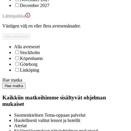
December 2027
Lähtöpaikka
Vänligen välj en eller flera avresemånader.
Alla avreseort
Alla avreseort
Stockholm
Köpenhamn
Göteborg
Linköping
Hae matka
Hae matka
Kaikkiin matkoihimme sisältyvät ohjelman
mukaiset
Suomenkielisen Tema-oppaan palvelut
Huolellisesti valitut lennot ja hotellit
Ateriat
Sisäänpääsymaksut päiväohjelman mukaisesti