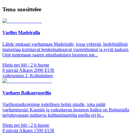
Tema suosittelee
Vaellus Madeiralla
Lähde mukaan vaeltamaan Madeiralle, jossa vehreää, hedelmällistä
maisemaa koristavat henkeäsalpaavat vuorenhuiput ja syvät laaksot.
Opit tuntemaan saaren ainutlaatuisen luonnon pat...
Hinta per hlö / 2 h huone
8
päivää
Alkaen
2090
EUR
vaikeustaso
2
,
Kohtalainen
Vaeltaen Balkanvuorilla
Vaellusmatkojemme todellinen helmi sinulle, joka pidät
vaeltamisesta! Kauniin ja vaikuttavan luonnon lisäksi on Bulgarialla
tarjottavanaan mahtavia kulttuuriaarteita useilta eri hi...
Hinta per hlö / 2 h huone
8
päivää
Alkaen
1590
EUR