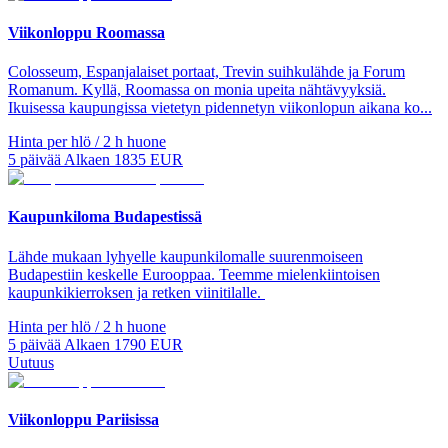
Viikonloppu Roomassa
Colosseum, Espanjalaiset portaat, Trevin suihkulähde ja Forum
Romanum. Kyllä, Roomassa on monia upeita nähtävyyksiä.
Ikuisessa kaupungissa vietetyn pidennetyn viikonlopun aikana ko...
Hinta per hlö / 2 h huone
5
päivää
Alkaen
1835
EUR
Kaupunkiloma Budapestissä
Lähde mukaan lyhyelle kaupunkilomalle suurenmoiseen
Budapestiin keskelle Eurooppaa. Teemme mielenkiintoisen
kaupunkikierroksen ja retken viinitilalle.
Hinta per hlö / 2 h huone
5
päivää
Alkaen
1790
EUR
Uutuus
Viikonloppu Pariisissa