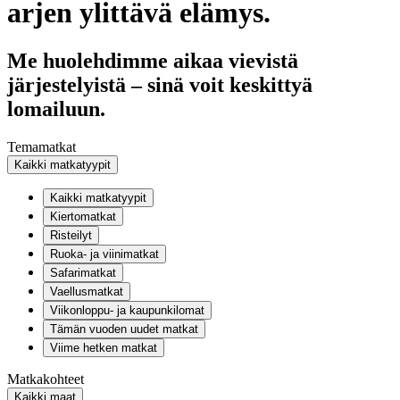
arjen ylittävä elämys.
Me huolehdimme aikaa vievistä
järjestelyistä – sinä voit keskittyä
lomailuun.
Temamatkat
Kaikki matkatyypit
Kaikki matkatyypit
Kiertomatkat
Risteilyt
Ruoka- ja viinimatkat
Safarimatkat
Vaellusmatkat
Viikonloppu- ja kaupunkilomat
Tämän vuoden uudet matkat
Viime hetken matkat
Matkakohteet
Kaikki maat