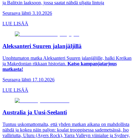
ja Balitxin laaksoon, jossa saatat nähdä uljaita lintuja
Seuraava lähtö 3.10.2026
LUE LISÄÄ
Aleksanteri Suuren jalanjäljillä
Unohtumaton matka Aleksanteri Suuren jalanjäljille, halki Kreikan
ja Makedonian rikkaan historian.
Katso kampanjatarjous
matkasta!
Seuraava lähtö 17.10.2026
LUE LISÄÄ
Australia ja Uusi-Seelanti
Tuntuu uskomattomalta, että yhden matkan aikana on mahdollista
nähdä ja kokea näin paljon: koalat trooppisessa sademetsässä, Iso
valliriutta, Uluru (Ayers Rock), Yarra Valleyn viinialue ja Sydney,