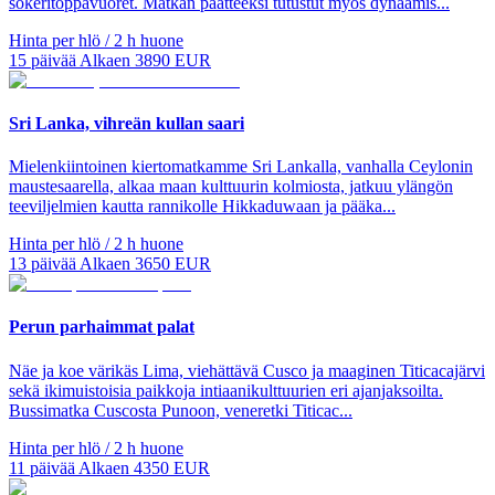
sokeritoppavuoret. Matkan päätteeksi tutustut myös dynaamis...
Hinta per hlö / 2 h huone
15
päivää
Alkaen
3890
EUR
Sri Lanka, vihreän kullan saari
Mielenkiintoinen kiertomatkamme Sri Lankalla, vanhalla Ceylonin
maustesaarella, alkaa maan kulttuurin kolmiosta, jatkuu ylängön
teeviljelmien kautta rannikolle Hikkaduwaan ja pääka...
Hinta per hlö / 2 h huone
13
päivää
Alkaen
3650
EUR
Perun parhaimmat palat
Näe ja koe värikäs Lima, viehättävä Cusco ja maaginen Titicacajärvi
sekä ikimuistoisia paikkoja intiaanikulttuurien eri ajanjaksoilta.
Bussimatka Cuscosta Punoon, veneretki Titicac...
Hinta per hlö / 2 h huone
11
päivää
Alkaen
4350
EUR