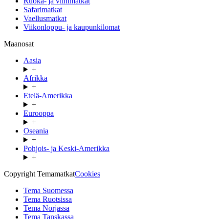
Ruoka- ja viinimatkat
Safarimatkat
Vaellusmatkat
Viikonloppu- ja kaupunkilomat
Maanosat
Aasia
+
Afrikka
+
Etelä-Amerikka
+
Eurooppa
+
Oseania
+
Pohjois- ja Keski-Amerikka
+
Copyright Temamatkat
Cookies
Tema Suomessa
Tema Ruotsissa
Tema Norjassa
Tema Tanskassa