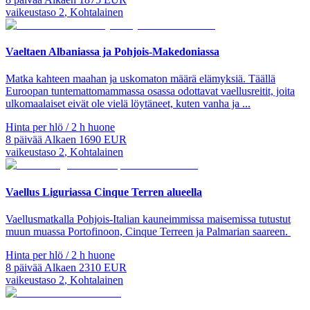
vaikeustaso
2
,
Kohtalainen
Vaeltaen Albaniassa ja Pohjois-Makedoniassa
Matka kahteen maahan ja uskomaton määrä elämyksiä. Täällä
Euroopan tuntemattomammassa osassa odottavat vaellusreitit, joita
ulkomaalaiset eivät ole vielä löytäneet, kuten vanha ja ...
Hinta per hlö / 2 h huone
8
päivää
Alkaen
1690
EUR
vaikeustaso
2
,
Kohtalainen
Vaellus Liguriassa Cinque Terren alueella
Vaellusmatkalla Pohjois-Italian kauneimmissa maisemissa tutustut
muun muassa Portofinoon, Cinque Terreen ja Palmarian saareen.
Hinta per hlö / 2 h huone
8
päivää
Alkaen
2310
EUR
vaikeustaso
2
,
Kohtalainen