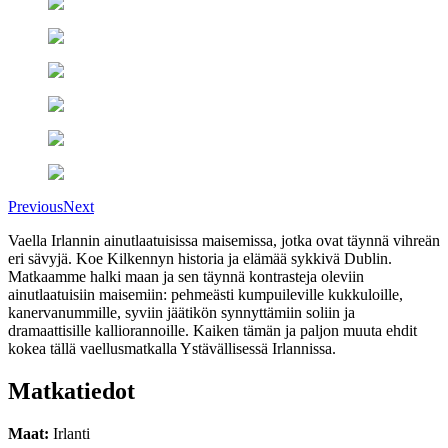
Previous
Next
Vaella Irlannin ainutlaatuisissa maisemissa, jotka ovat täynnä vihreän
eri sävyjä. Koe Kilkennyn historia ja elämää sykkivä Dublin.
Matkaamme halki maan ja sen täynnä kontrasteja oleviin
ainutlaatuisiin maisemiin: pehmeästi kumpuileville kukkuloille,
kanervanummille, syviin jäätikön synnyttämiin soliin ja
dramaattisille kalliorannoille. Kaiken tämän ja paljon muuta ehdit
kokea tällä vaellusmatkalla Ystävällisessä Irlannissa.
Matkatiedot
Maat
:
Irlanti