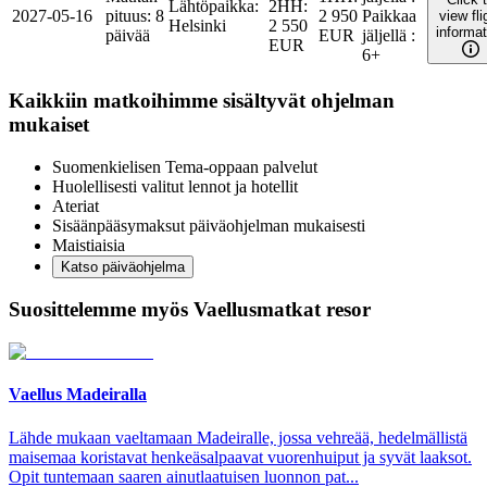
Lähtöpaikka
:
2HH
:
2027-05-16
pituus
:
8
2 950
Paikkaa
view fli
Helsinki
2 550
informat
päivää
EUR
jäljellä
:
EUR
6+
Kaikkiin matkoihimme sisältyvät ohjelman
mukaiset
Suomenkielisen Tema-oppaan palvelut
Huolellisesti valitut lennot ja hotellit
Ateriat
Sisäänpääsymaksut päiväohjelman mukaisesti
Maistiaisia
Katso päiväohjelma
Suosittelemme myös Vaellusmatkat resor
Vaellus Madeiralla
Lähde mukaan vaeltamaan Madeiralle, jossa vehreää, hedelmällistä
maisemaa koristavat henkeäsalpaavat vuorenhuiput ja syvät laaksot.
Opit tuntemaan saaren ainutlaatuisen luonnon pat...