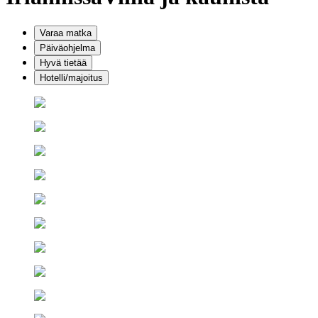
Varaa matka
Päiväohjelma
Hyvä tietää
Hotelli/majoitus