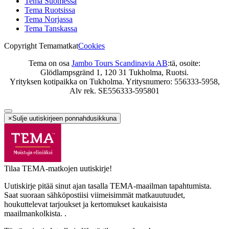
Tema Suomessa
Tema Ruotsissa
Tema Norjassa
Tema Tanskassa
Copyright Temamatkat
Cookies
Tema on osa
Jambo Tours Scandinavia AB
:tä, osoite:
Glödlampsgränd 1, 120 31 Tukholma, Ruotsi.
Yrityksen kotipaikka on Tukholma. Yritysnumero: 556333-5958,
Alv rek. SE556333-595801
×
Sulje uutiskirjeen ponnahdusikkuna
Tilaa TEMA-matkojen uutiskirje!
Uutiskirje pitää sinut ajan tasalla TEMA-maailman tapahtumista.
Saat suoraan sähköpostiisi viimeisimmät matkauutuudet,
houkuttelevat tarjoukset ja kertomukset kaukaisista
maailmankolkista. .