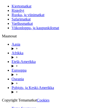
Kiertomatkat
Risteilyt
Ruoka- ja viinimatkat
Safarimatkat
Vaellusmatkat
Viikonloppu- ja kaupunkilomat
Maanosat
Aasia
+
Afrikka
+
Etelä-Amerikka
+
Eurooppa
+
Oseania
+
Pohjois- ja Keski-Amerikka
+
Copyright Temamatkat
Cookies