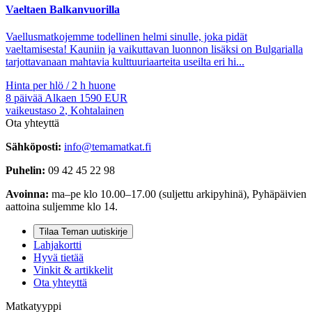
Vaeltaen Balkanvuorilla
Vaellusmatkojemme todellinen helmi sinulle, joka pidät
vaeltamisesta! Kauniin ja vaikuttavan luonnon lisäksi on Bulgarialla
tarjottavanaan mahtavia kulttuuriaarteita useilta eri hi...
Hinta per hlö / 2 h huone
8
päivää
Alkaen
1590
EUR
vaikeustaso
2
,
Kohtalainen
Ota yhteyttä
Sähköposti:
info@temamatkat.fi
Puhelin:
09 42 45 22 98
Avoinna:
ma–pe klo 10.00–17.00 (suljettu arkipyhinä), Pyhäpäivien
aattoina suljemme klo 14.
Tilaa Teman uutiskirje
Lahjakortti
Hyvä tietää
Vinkit & artikkelit
Ota yhteyttä
Matkatyyppi