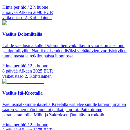
Hinta per hlö / 2 h huone
8
päivää
Alkaen
2090
EUR
vaikeustaso
2
,
Kohtalainen
Vaellus Dolomiiteilla
Lähde vaellusmatkalle Dolomiittien vaikuttaviin vuoristomaisemiin
ja alppiniityille. Nautit maisemien lisäksi viehättävien vuoristokylien
tunnelmasta ja retkilounaista luonnossa.
Hinta per hlö / 2 h huone
8
päivää
Alkaen
2025
EUR
vaikeustaso
2
,
Kohtalainen
Vaellus Itä-Kreetalla
Vaellusmatkamme itäisellä Kreetalla esittelee sinulle tämän jumalten
saaren vähemmän tunnetut paikat ja polut. Patikoimme
paratiisirannoilta Milin ja Zakroksen jännittäviin rotkoih...
Hinta per hlö / 2 h huone
8
päivää
Alkaen
1875
EUR