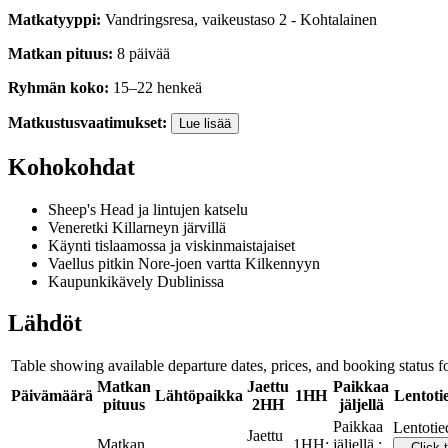
Matkatyyppi
:
Vandringsresa
,
vaikeustaso
2
-
Kohtalainen
Matkan pituus
:
8
päivää
Ryhmän koko
:
15
–
22
henkeä
Matkustusvaatimukset
:
Lue lisää
Kohokohdat
Sheep's Head ja lintujen katselu
Veneretki Killarneyn järvillä
Käynti tislaamossa ja viskinmaistajaiset
Vaellus pitkin Nore-joen vartta Kilkennyyn
Kaupunkikävely Dublinissa
Lähdöt
Table showing available departure dates, prices, and booking status for
Matkan
Jaettu
Paikkaa
Päivämäärä
Lähtöpaikka
1HH
Lentoti
pituus
2HH
jäljellä
Paikkaa
Lentotie
Jaettu
Matkan
1HH
:
jäljellä
:
Click 