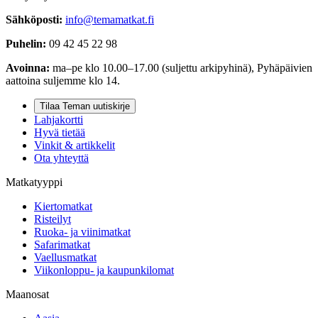
Sähköposti:
info@temamatkat.fi
Puhelin:
09 42 45 22 98
Avoinna:
ma–pe klo 10.00–17.00 (suljettu arkipyhinä), Pyhäpäivien
aattoina suljemme klo 14.
Tilaa Teman uutiskirje
Lahjakortti
Hyvä tietää
Vinkit & artikkelit
Ota yhteyttä
Matkatyyppi
Kiertomatkat
Risteilyt
Ruoka- ja viinimatkat
Safarimatkat
Vaellusmatkat
Viikonloppu- ja kaupunkilomat
Maanosat