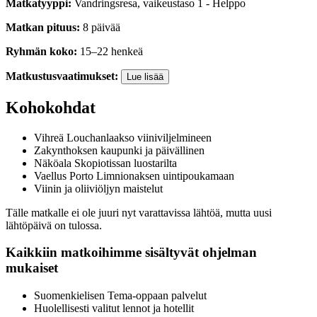
Matkatyyppi
:
Vandringsresa
,
vaikeustaso
1
-
Helppo
Matkan pituus
:
8
päivää
Ryhmän koko
:
15
–
22
henkeä
Matkustusvaatimukset
:
Lue lisää
Kohokohdat
Vihreä Louchanlaakso viiniviljelmineen
Zakynthoksen kaupunki ja päivällinen
Näköala Skopiotissan luostarilta
Vaellus Porto Limnionaksen uintipoukamaan
Viinin ja oliiviöljyn maistelut
Tälle matkalle ei ole juuri nyt varattavissa lähtöä, mutta uusi
lähtöpäivä on tulossa.
Kaikkiin matkoihimme sisältyvät ohjelman
mukaiset
Suomenkielisen Tema-oppaan palvelut
Huolellisesti valitut lennot ja hotellit