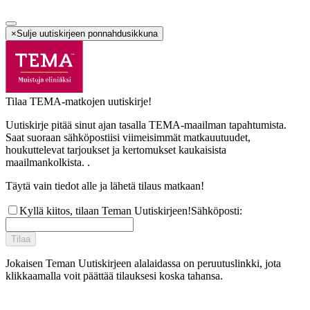
×
Sulje uutiskirjeen ponnahdusikkuna
Tilaa TEMA-matkojen uutiskirje!
Uutiskirje pitää sinut ajan tasalla TEMA-maailman tapahtumista.
Saat suoraan sähköpostiisi viimeisimmät matkauutuudet,
houkuttelevat tarjoukset ja kertomukset kaukaisista
maailmankolkista. .
Täytä vain tiedot alle ja lähetä tilaus matkaan!
Kyllä kiitos, tilaan Teman Uutiskirjeen!
Sähköposti
:
Tilaa
Jokaisen Teman Uutiskirjeen alalaidassa on peruutuslinkki, jota
klikkaamalla voit päättää tilauksesi koska tahansa.