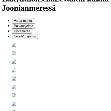
Joonianmeressä
Varaa matka
Päiväohjelma
Hyvä tietää
Hotelli/majoitus