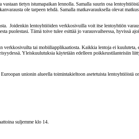
staan tietyn istumapaikan lennolla. Samalla suurin osa lentoyhtiöistä o
aikanvarausta ole tarpeen tehdä. Samalla matkavarauksella olevat matkusta
asta. Joidenkin lentoyhtiöiden verkkosivuilla voit itse lentoyhtiön va
sta puolestasi. Tämä toive tulee esittää jo varausvaiheessa, hyvissä ajo
an verkkosivuilta tai mobiiliapplikaatiosta. Kaikkia lentoja ei kuuluteta
heisyydessä. Yleiskuulutuksia käytetään edelleen poikkeustilanteisiin liitt
Euroopan unionin alueella toimintakieltoon asetetuista lentoyhtiöistä on 
aattoina suljemme klo 14.