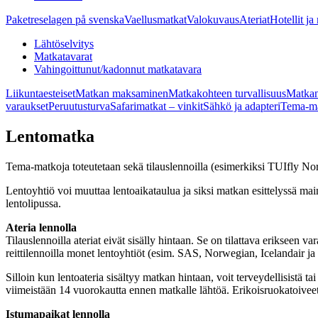
Paketreselagen på svenska
Vaellusmatkat
Valokuvaus
Ateriat
Hotellit ja
Lähtöselvitys
Matkatavarat
Vahingoittunut/kadonnut matkatavara
Liikuntaesteiset
Matkan maksaminen
Matkakohteen turvallisuus
Matkan
varaukset
Peruutusturva
Safarimatkat – vinkit
Sähkö ja adapteri
Tema-ma
Lentomatka
Tema-matkoja toteutetaan sekä tilauslennoilla (esimerkiksi TUIfly Nordic
Lentoyhtiö voi muuttaa lentoaikataulua ja siksi matkan esittelyssä main
lentolipussa.
Ateria lennolla
Tilauslennoilla ateriat eivät sisälly hintaan. Se on tilattava eriksee
reittilennoilla monet lentoyhtiöt (esim. SAS, Norwegian, Icelandair ja 
Silloin kun lentoateria sisältyy matkan hintaan, voit terveydellisistä ta
viimeistään 14 vuorokautta ennen matkalle lähtöä. Erikoisruokatoiveet l
Istumapaikat lennolla