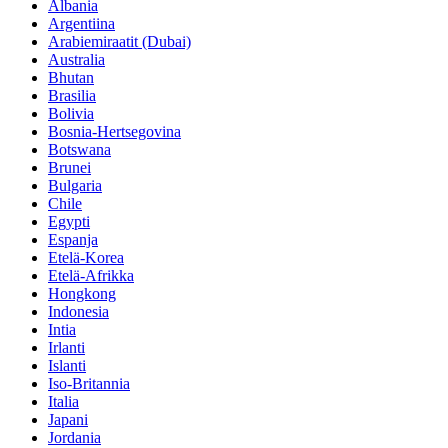
Albania
Argentiina
Arabiemiraatit (Dubai)
Australia
Bhutan
Brasilia
Bolivia
Bosnia-Hertsegovina
Botswana
Brunei
Bulgaria
Chile
Egypti
Espanja
Etelä-Korea
Etelä-Afrikka
Hongkong
Indonesia
Intia
Irlanti
Islanti
Iso-Britannia
Italia
Japani
Jordania