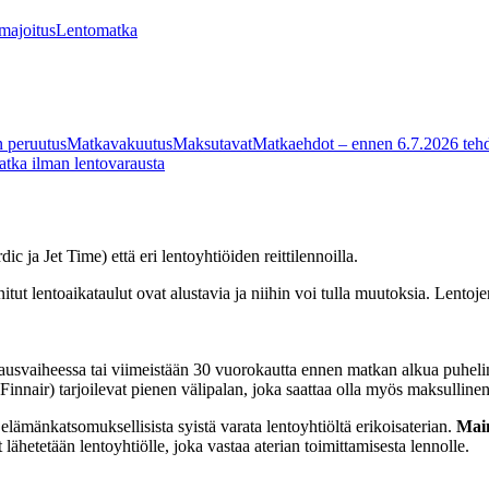
 majoitus
Lentomatka
 peruutus
Matkavakuutus
Maksutavat
Matkaehdot – ennen 6.7.2026 tehd
tka ilman lentovarausta
 ja Jet Time) että eri lentoyhtiöiden reittilennoilla.
itut lentoaikataulut ovat alustavia ja niihin voi tulla muutoksia. Lentoj
n varausvaiheessa tai viimeistään 30 vuorokautta ennen matkan alkua puhe
Finnair) tarjoilevat pienen välipalan, joka saattaa olla myös maksullinen
i elämänkatsomuksellisista syistä varata lentoyhtiöltä erikoisaterian.
Main
ähetetään lentoyhtiölle, joka vastaa aterian toimittamisesta lennolle.