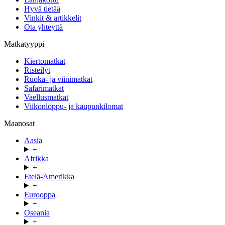
Hyvä tietää
Vinkit & artikkelit
Ota yhteyttä
Matkatyyppi
Kiertomatkat
Risteilyt
Ruoka- ja viinimatkat
Safarimatkat
Vaellusmatkat
Viikonloppu- ja kaupunkilomat
Maanosat
Aasia
+
Afrikka
+
Etelä-Amerikka
+
Eurooppa
+
Oseania
+