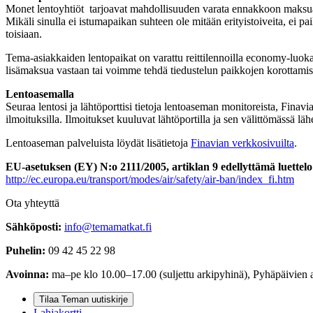
Monet lentoyhtiöt tarjoavat mahdollisuuden varata ennakkoon maksua va
Mikäli sinulla ei istumapaikan suhteen ole mitään erityistoiveita, ei p
toisiaan.
Tema-asiakkaiden lentopaikat on varattu reittilennoilla economy-luok
lisämaksua vastaan tai voimme tehdä tiedustelun paikkojen korottamise
Lentoasemalla
Seuraa lentosi ja lähtöporttisi tietoja lentoaseman monitoreista, Finavi
ilmoituksilla. Ilmoitukset kuuluvat lähtöportilla ja sen välittömässä lä
Lentoaseman palveluista löydät lisätietoja
Finavian verkkosivuilta
.
EU-asetuksen (EY) N:o 2111/2005, artiklan 9 edellyttämä luettelo
http://ec.europa.eu/transport/modes/air/safety/air-ban/index_fi.htm
Ota yhteyttä
Sähköposti:
info@temamatkat.fi
Puhelin:
09 42 45 22 98
Avoinna:
ma–pe klo 10.00–17.00 (suljettu arkipyhinä), Pyhäpäivien 
Tilaa Teman uutiskirje
Lahjakortti