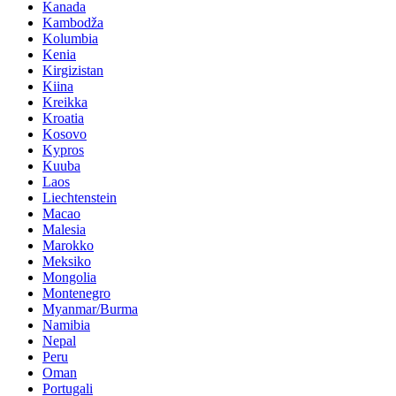
Kanada
Kambodža
Kolumbia
Kenia
Kirgizistan
Kiina
Kreikka
Kroatia
Kosovo
Kypros
Kuuba
Laos
Liechtenstein
Macao
Malesia
Marokko
Meksiko
Mongolia
Montenegro
Myanmar/Burma
Namibia
Nepal
Peru
Oman
Portugali