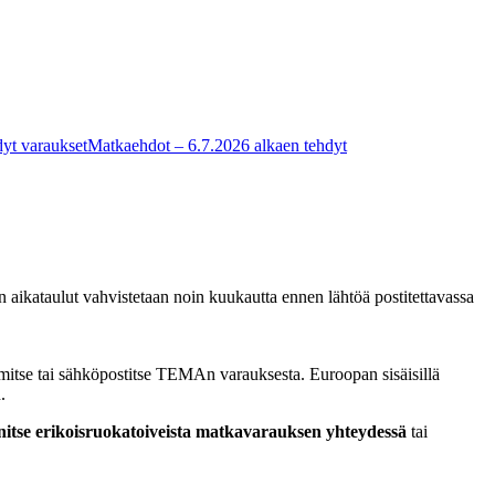
yt varaukset
Matkaehdot – 6.7.2026 alkaen tehdyt
en aikataulut vahvistetaan noin kuukautta ennen lähtöä postitettavassa
limitse tai sähköpostitse TEMAn varauksesta. Euroopan sisäisillä
.
itse erikoisruokatoiveista matkavarauksen yhteydessä
tai