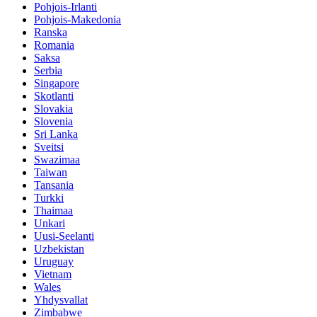
Pohjois-Irlanti
Pohjois-Makedonia
Ranska
Romania
Saksa
Serbia
Singapore
Skotlanti
Slovakia
Slovenia
Sri Lanka
Sveitsi
Swazimaa
Taiwan
Tansania
Turkki
Thaimaa
Unkari
Uusi-Seelanti
Uzbekistan
Uruguay
Vietnam
Wales
Yhdysvallat
Zimbabwe