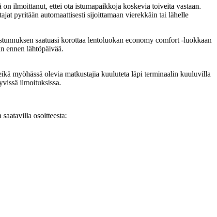
n ilmoittanut, ettei ota istumapaikkoja koskevia toiveita vastaan.
jat pyritään automaattisesti sijoittamaan vierekkäin tai lähelle
raustunnuksen saatuasi korottaa lentoluokan economy comfort -luokkaan
in ennen lähtöpäivää.
, eikä myöhässä olevia matkustajia kuuluteta läpi terminaalin kuuluvilla
yvissä ilmoituksissa.
saatavilla osoitteesta: