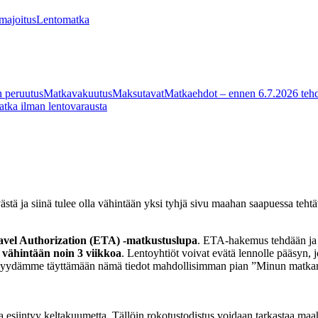
 majoitus
Lentomatka
 peruutus
Matkavakuutus
Maksutavat
Matkaehdot – ennen 6.7.2026 tehd
tka ilman lentovarausta
tä ja siinä tulee olla vähintään yksi tyhjä sivu maahan saapuessa teht
avel Authorization (ETA) -matkustuslupa
. ETA-hakemus tehdään ja 
ä
vähintään noin 3 viikkoa
. Lentoyhtiöt voivat evätä lennolle pääsyn,
 Pyydämme täyttämään nämä tiedot mahdollisimman pian ”Minun matkani” 
 esiintyy keltakuumetta. Tällöin rokotustodistus voidaan tarkastaa ma