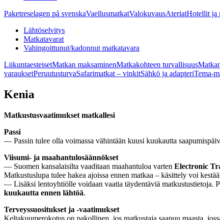
Paketreselagen på svenska
Vaellusmatkat
Valokuvaus
Ateriat
Hotellit ja
Lähtöselvitys
Matkatavarat
Vahingoittunut/kadonnut matkatavara
Liikuntaesteiset
Matkan maksaminen
Matkakohteen turvallisuus
Matkan
varaukset
Peruutusturva
Safarimatkat – vinkit
Sähkö ja adapteri
Tema-ma
Kenia
Matkustusvaatimukset matkallesi
Passi
— Passin tulee olla voimassa vähintään kuusi kuukautta saapumispäiväs
Viisumi- ja maahantulosäännökset
— Suomen kansalaisilta vaaditaan maahantuloa varten
Electronic Tr
Matkustuslupa tulee hakea ajoissa ennen matkaa – käsittely voi kestä
— Lisäksi lentoyhtiölle voidaan vaatia täydentäviä matkustustietoja.
kuukautta ennen lähtöä
.
Terveyssuositukset ja -vaatimukset
Keltakuumerokotus on pakollinen, jos matkustaja saapuu maasta, jossa