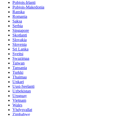
Pohjois-Irlanti
Pohjois-Makedonia
Ranska
Romania
Saksa
Serbia
Singapore
Skotlanti
Slovakia
Slovenia
Sri Lanka
Sveitsi
Swazimaa
Taiwan
Tansania
Turkki
Thaimaa
Unkari
Uusi-Seelanti
Uzbekistan
Uruguay
Vietnam
Wales
Yhdysvallat
Zimbabwe