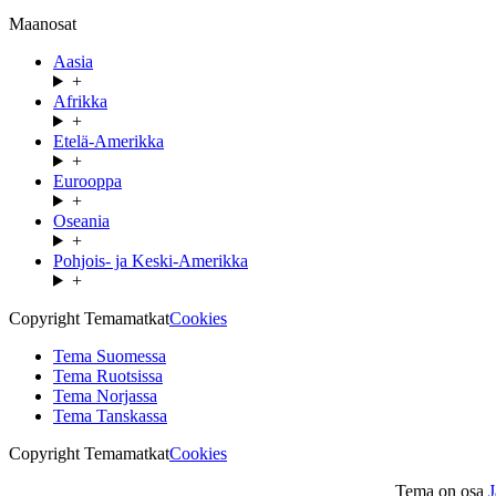
Maanosat
Aasia
+
Afrikka
+
Etelä-Amerikka
+
Eurooppa
+
Oseania
+
Pohjois- ja Keski-Amerikka
+
Copyright Temamatkat
Cookies
Tema Suomessa
Tema Ruotsissa
Tema Norjassa
Tema Tanskassa
Copyright Temamatkat
Cookies
Tema on osa