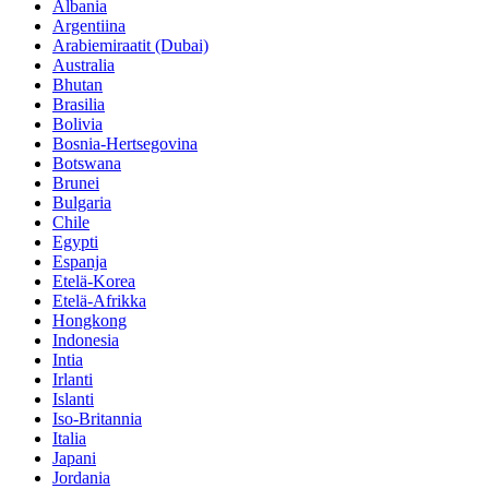
Albania
Argentiina
Arabiemiraatit (Dubai)
Australia
Bhutan
Brasilia
Bolivia
Bosnia-Hertsegovina
Botswana
Brunei
Bulgaria
Chile
Egypti
Espanja
Etelä-Korea
Etelä-Afrikka
Hongkong
Indonesia
Intia
Irlanti
Islanti
Iso-Britannia
Italia
Japani
Jordania