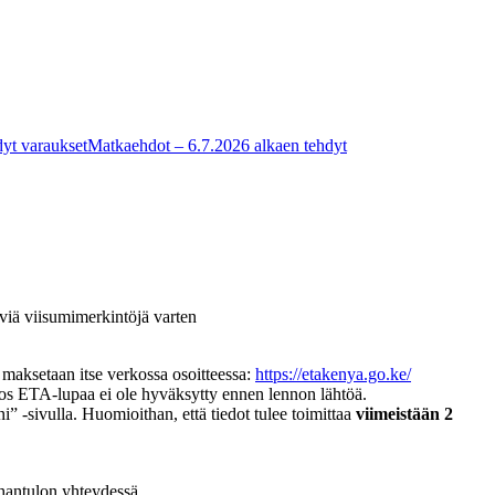
yt varaukset
Matkaehdot – 6.7.2026 alkaen tehdyt
äviä viisumimerkintöjä varten
maksetaan itse verkossa osoitteessa:
https://etakenya.go.ke/
 jos ETA-lupaa ei ole hyväksytty ennen lennon lähtöä.
-sivulla. Huomioithan, että tiedot tulee toimittaa
viimeistään 2
ahantulon yhteydessä.