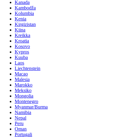
Kanada
Kambodža
Kolumbia
Kenia
Kirgizistan
Kiina
Kreikka
Kroatia
Kosovo
Kypros
Kuuba
Laos
Liechtenstein
Macao
Malesia
Marokko
Meksiko
Mongolia
Montenegro
Myanmar/Burma
Namibia
Nepal
Peru
Oman
Portugali