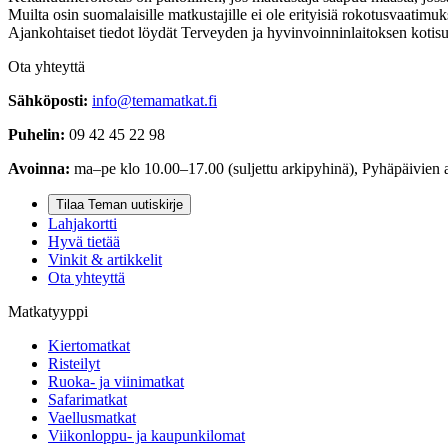
Muilta osin suomalaisille matkustajille ei ole erityisiä rokotusvaatimu
Ajankohtaiset tiedot löydät Terveyden ja hyvinvoinninlaitoksen kotisu
Ota yhteyttä
Sähköposti:
info@temamatkat.fi
Puhelin:
09 42 45 22 98
Avoinna:
ma–pe klo 10.00–17.00 (suljettu arkipyhinä), Pyhäpäivien 
Tilaa Teman uutiskirje
Lahjakortti
Hyvä tietää
Vinkit & artikkelit
Ota yhteyttä
Matkatyyppi
Kiertomatkat
Risteilyt
Ruoka- ja viinimatkat
Safarimatkat
Vaellusmatkat
Viikonloppu- ja kaupunkilomat