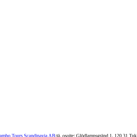
Jambo Tours Scandinavia AB
:tä, osoite: Glödlampsgränd 1, 120 31 Tuk