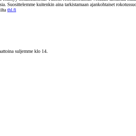
ksia. Suosittelemme kuitenkin aina tarkistamaan ajankohtaiset rokotussuo
ilta
thl.fi
aattoina suljemme klo 14.