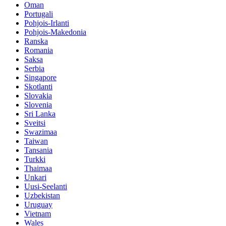
Oman
Portugali
Pohjois-Irlanti
Pohjois-Makedonia
Ranska
Romania
Saksa
Serbia
Singapore
Skotlanti
Slovakia
Slovenia
Sri Lanka
Sveitsi
Swazimaa
Taiwan
Tansania
Turkki
Thaimaa
Unkari
Uusi-Seelanti
Uzbekistan
Uruguay
Vietnam
Wales