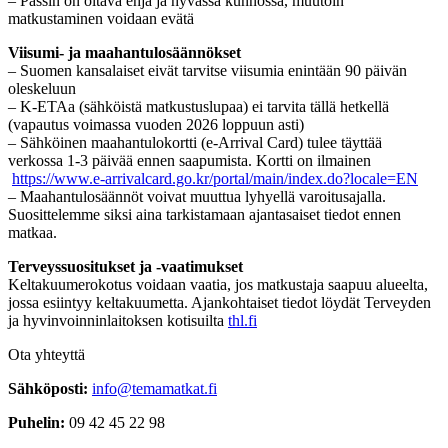
– Passin on oltava ehjä ja hyvässä kunnossa, muutoin
matkustaminen voidaan evätä
Viisumi- ja maahantulosäännökset
– Suomen kansalaiset eivät tarvitse viisumia enintään 90 päivän
oleskeluun
– K-ETAa (sähköistä matkustuslupaa) ei tarvita tällä hetkellä
(vapautus voimassa vuoden 2026 loppuun asti)
– Sähköinen maahantulokortti (e-Arrival Card) tulee täyttää
verkossa 1-3 päivää ennen saapumista. Kortti on ilmainen
https://www.e-arrivalcard.go.kr/portal/main/index.do?locale=EN
– Maahantulosäännöt voivat muuttua lyhyellä varoitusajalla.
Suosittelemme siksi aina tarkistamaan ajantasaiset tiedot ennen
matkaa.
Terveyssuositukset ja -vaatimukset
Keltakuumerokotus voidaan vaatia, jos matkustaja saapuu alueelta,
jossa esiintyy keltakuumetta. Ajankohtaiset tiedot löydät Terveyden
ja hyvinvoinninlaitoksen kotisuilta
thl.fi
Ota yhteyttä
Sähköposti:
info@temamatkat.fi
Puhelin:
09 42 45 22 98