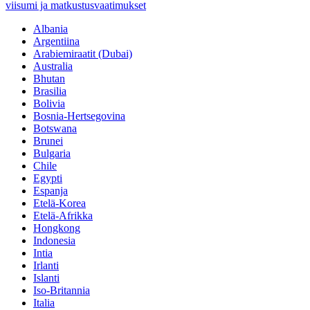
viisumi ja matkustusvaatimukset
Albania
Argentiina
Arabiemiraatit (Dubai)
Australia
Bhutan
Brasilia
Bolivia
Bosnia-Hertsegovina
Botswana
Brunei
Bulgaria
Chile
Egypti
Espanja
Etelä-Korea
Etelä-Afrikka
Hongkong
Indonesia
Intia
Irlanti
Islanti
Iso-Britannia
Italia