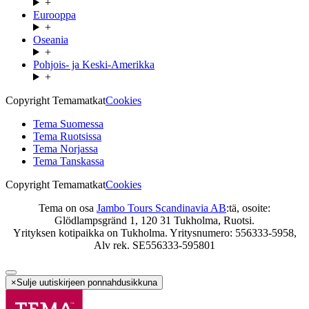
+
Eurooppa
+
Oseania
+
Pohjois- ja Keski-Amerikka
+
Copyright Temamatkat
Cookies
Tema Suomessa
Tema Ruotsissa
Tema Norjassa
Tema Tanskassa
Copyright Temamatkat
Cookies
Tema on osa
Jambo Tours Scandinavia AB
:tä, osoite:
Glödlampsgränd 1, 120 31 Tukholma, Ruotsi.
Yrityksen kotipaikka on Tukholma. Yritysnumero: 556333-5958,
Alv rek. SE556333-595801
×
Sulje uutiskirjeen ponnahdusikkuna