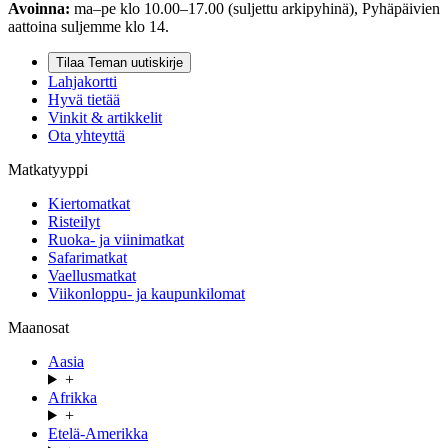
Avoinna:
ma–pe klo 10.00–17.00 (suljettu arkipyhinä), Pyhäpäivien
aattoina suljemme klo 14.
Tilaa Teman uutiskirje
Lahjakortti
Hyvä tietää
Vinkit & artikkelit
Ota yhteyttä
Matkatyyppi
Kiertomatkat
Risteilyt
Ruoka- ja viinimatkat
Safarimatkat
Vaellusmatkat
Viikonloppu- ja kaupunkilomat
Maanosat
Aasia
+
Afrikka
+
Etelä-Amerikka