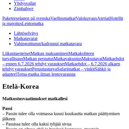
Yhdysvallat
Zimbabwe
Paketreselagen på svenska
Vaellusmatkat
Valokuvaus
Ateriat
Hotellit
ja majoitus
Lentomatka
Lähtöselvitys
Matkatavarat
Vahingoittunut/kadonnut matkatavara
Liikuntaesteiset
Matkan maksaminen
Matkakohteen
turvallisuus
Matkan peruutus
Matkavakuutus
Maksutavat
Matkaehdot
– ennen 6.7.2026 tehdyt varaukset
Matkaehdot – 6.7.2026 alkaen
tehdyt varaukset
Peruutusturva
Safarimatkat – vinkit
Sähkö ja
adapteri
Tema-matka ilman lentovarausta
Etelä-Korea
Matkustusvaatimukset matkallesi
Passi
– Passin tulee olla voimassa kuusi kuukautta matkan päättymisen
jälkeen
– Passissa tulee olla kaksi tyhjää sivua