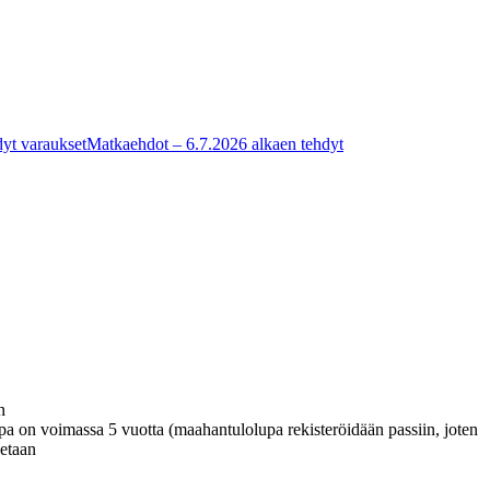
yt varaukset
Matkaehdot – 6.7.2026 alkaen tehdyt
n
a on voimassa 5 vuotta (maahantulolupa rekisteröidään passiin, joten
aetaan