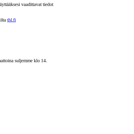
ttääksesi vaadittavat tiedot
ilta
thl.fi
aattoina suljemme klo 14.