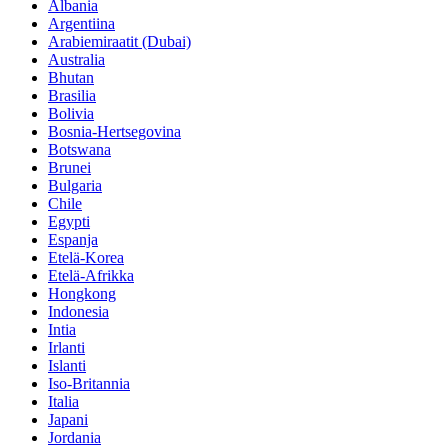
Albania
Argentiina
Arabiemiraatit (Dubai)
Australia
Bhutan
Brasilia
Bolivia
Bosnia-Hertsegovina
Botswana
Brunei
Bulgaria
Chile
Egypti
Espanja
Etelä-Korea
Etelä-Afrikka
Hongkong
Indonesia
Intia
Irlanti
Islanti
Iso-Britannia
Italia
Japani
Jordania