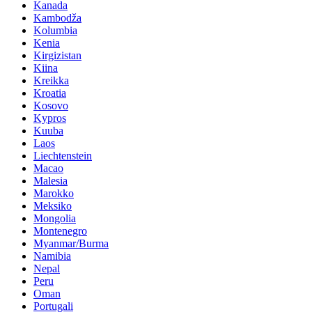
Kanada
Kambodža
Kolumbia
Kenia
Kirgizistan
Kiina
Kreikka
Kroatia
Kosovo
Kypros
Kuuba
Laos
Liechtenstein
Macao
Malesia
Marokko
Meksiko
Mongolia
Montenegro
Myanmar/Burma
Namibia
Nepal
Peru
Oman
Portugali