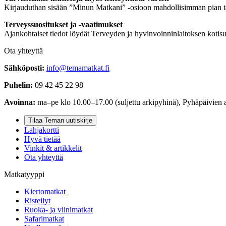
Kirjauduthan sisään ”Minun Matkani” -osioon mahdollisimman pian täy
Terveyssuositukset ja -vaatimukset
Ajankohtaiset tiedot löydät Terveyden ja hyvinvoinninlaitoksen kotisu
Ota yhteyttä
Sähköposti:
info@temamatkat.fi
Puhelin:
09 42 45 22 98
Avoinna:
ma–pe klo 10.00–17.00 (suljettu arkipyhinä), Pyhäpäivien 
Tilaa Teman uutiskirje
Lahjakortti
Hyvä tietää
Vinkit & artikkelit
Ota yhteyttä
Matkatyyppi
Kiertomatkat
Risteilyt
Ruoka- ja viinimatkat
Safarimatkat