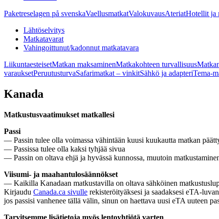
Paketreselagen på svenska
Vaellusmatkat
Valokuvaus
Ateriat
Hotellit ja
Lähtöselvitys
Matkatavarat
Vahingoittunut/kadonnut matkatavara
Liikuntaesteiset
Matkan maksaminen
Matkakohteen turvallisuus
Matkan
varaukset
Peruutusturva
Safarimatkat – vinkit
Sähkö ja adapteri
Tema-ma
Kanada
Matkustusvaatimukset matkallesi
Passi
— Passin tulee olla voimassa vähintään kuusi kuukautta matkan päätt
— Passissa tulee olla kaksi tyhjää sivua
— Passin on oltava ehjä ja hyvässä kunnossa, muutoin matkustamine
Viisumi- ja maahantulosäännökset
— Kaikilla Kanadaan matkustavilla on oltava sähköinen matkustuslupa
Kirjaudu
Canada.ca sivulle
rekisteröityäksesi ja saadaksesi eTA-luva
jos passisi vanhenee tällä välin, sinun on haettava uusi eTA uuteen pa
Tarvitsemme lisätietoja myös lentoyhtiötä varten