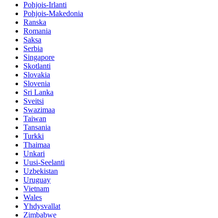
Pohjois-Irlanti
Pohjois-Makedonia
Ranska
Romania
Saksa
Serbia
Singapore
Skotlanti
Slovakia
Slovenia
Sri Lanka
Sveitsi
Swazimaa
Taiwan
Tansania
Turkki
Thaimaa
Unkari
Uusi-Seelanti
Uzbekistan
Uruguay
Vietnam
Wales
Yhdysvallat
Zimbabwe