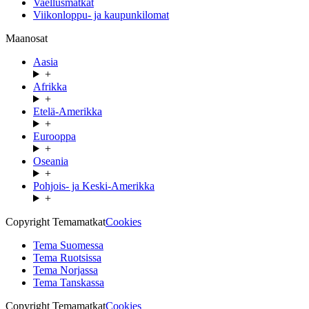
Vaellusmatkat
Viikonloppu- ja kaupunkilomat
Maanosat
Aasia
+
Afrikka
+
Etelä-Amerikka
+
Eurooppa
+
Oseania
+
Pohjois- ja Keski-Amerikka
+
Copyright Temamatkat
Cookies
Tema Suomessa
Tema Ruotsissa
Tema Norjassa
Tema Tanskassa
Copyright Temamatkat
Cookies