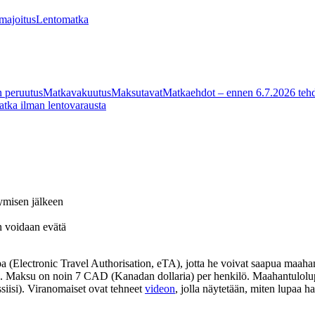
 majoitus
Lentomatka
 peruutus
Matkavakuutus
Maksutavat
Matkaehdot – ennen 6.7.2026 tehd
tka ilman lentovarausta
ymisen jälkeen
n voidaan evätä
 (Electronic Travel Authorisation, eTA), jotta he voivat saapua maaha
n. Maksu on noin 7 CAD (Kanadan dollaria) per henkilö. Maahantulolup
ssiisi). Viranomaiset ovat tehneet
videon
, jolla näytetään, miten lupaa h