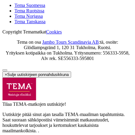
Tema Suomessa
Tema Ruotsissa
Tema Norjassa
Tema Tanskassa
Copyright Temamatkat
Cookies
Tema on osa
Jambo Tours Scandinavia AB
:tä, osoite:
Glödlampsgränd 1, 120 31 Tukholma, Ruotsi.
Yrityksen kotipaikka on Tukholma. Yritysnumero: 556333-5958,
Alv rek. SE556333-595801
×
Sulje uutiskirjeen ponnahdusikkuna
Tilaa TEMA-matkojen uutiskirje!
Uutiskirje pitää sinut ajan tasalla TEMA-maailman tapahtumista.
Saat suoraan sähköpostiisi viimeisimmät matkauutuudet,
houkuttelevat tarjoukset ja kertomukset kaukaisista
maailmankolkista. .