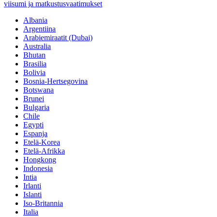
viisumi ja matkustusvaatimukset
Albania
Argentiina
Arabiemiraatit (Dubai)
Australia
Bhutan
Brasilia
Bolivia
Bosnia-Hertsegovina
Botswana
Brunei
Bulgaria
Chile
Egypti
Espanja
Etelä-Korea
Etelä-Afrikka
Hongkong
Indonesia
Intia
Irlanti
Islanti
Iso-Britannia
Italia