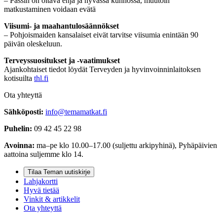
– Passin on oltava ehjä ja hyvässä kunnossa, muutoin
matkustaminen voidaan evätä
Viisumi- ja maahantulosäännökset
– Pohjoismaiden kansalaiset eivät tarvitse viisumia enintään 90
päivän oleskeluun.
Terveyssuositukset ja -vaatimukset
Ajankohtaiset tiedot löydät Terveyden ja hyvinvoinninlaitoksen
kotisuilta
thl.fi
Ota yhteyttä
Sähköposti:
info@temamatkat.fi
Puhelin:
09 42 45 22 98
Avoinna:
ma–pe klo 10.00–17.00 (suljettu arkipyhinä), Pyhäpäivien
aattoina suljemme klo 14.
Tilaa Teman uutiskirje
Lahjakortti
Hyvä tietää
Vinkit & artikkelit
Ota yhteyttä