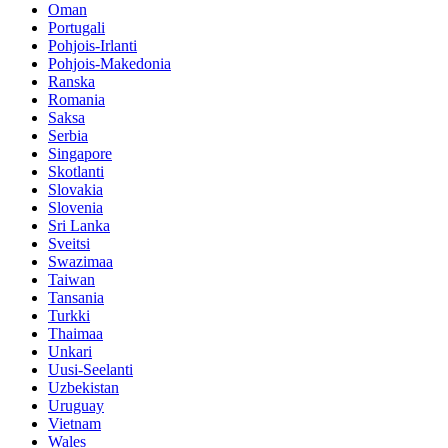
Oman
Portugali
Pohjois-Irlanti
Pohjois-Makedonia
Ranska
Romania
Saksa
Serbia
Singapore
Skotlanti
Slovakia
Slovenia
Sri Lanka
Sveitsi
Swazimaa
Taiwan
Tansania
Turkki
Thaimaa
Unkari
Uusi-Seelanti
Uzbekistan
Uruguay
Vietnam
Wales