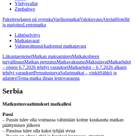
Yhdysvallat
Zimbabwe
Paketreselagen på svenska
Vaellusmatkat
Valokuvaus
Ateriat
Hotellit
ja majoitus
Lentomatka
Lähtöselvitys
Matkatavarat
Vahingoittunut/kadonnut matkatavara
Liikuntaesteiset
Matkan maksaminen
Matkakohteen
turvallisuus
Matkan peruutus
Matkavakuutus
Maksutavat
Matkaehdot
– ennen 6.7.2026 tehdyt varaukset
Matkaehdot – 6.7.2026 alkaen
tehdyt varaukset
Peruutusturva
Safarimatkat – vinkit
Sähkö ja
adapteri
Tema-matka ilman lentovarausta
Serbia
Matkustusvaatimukset matkallesi
Passi
– Passin tulee olla voimassa vähintään kolme kuukautta matkan
päättymisen jälkeen
– Passissa tulee olla kaksi tyhjää sivua