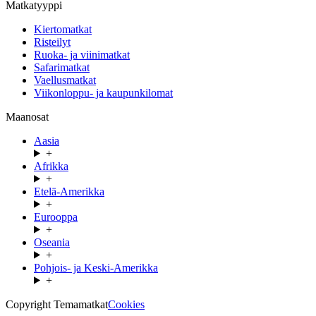
Matkatyyppi
Kiertomatkat
Risteilyt
Ruoka- ja viinimatkat
Safarimatkat
Vaellusmatkat
Viikonloppu- ja kaupunkilomat
Maanosat
Aasia
+
Afrikka
+
Etelä-Amerikka
+
Eurooppa
+
Oseania
+
Pohjois- ja Keski-Amerikka
+
Copyright Temamatkat
Cookies