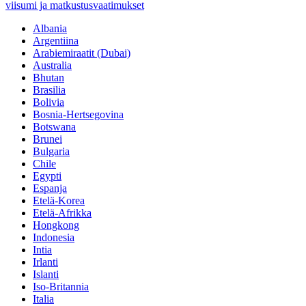
viisumi ja matkustusvaatimukset
Albania
Argentiina
Arabiemiraatit (Dubai)
Australia
Bhutan
Brasilia
Bolivia
Bosnia-Hertsegovina
Botswana
Brunei
Bulgaria
Chile
Egypti
Espanja
Etelä-Korea
Etelä-Afrikka
Hongkong
Indonesia
Intia
Irlanti
Islanti
Iso-Britannia
Italia