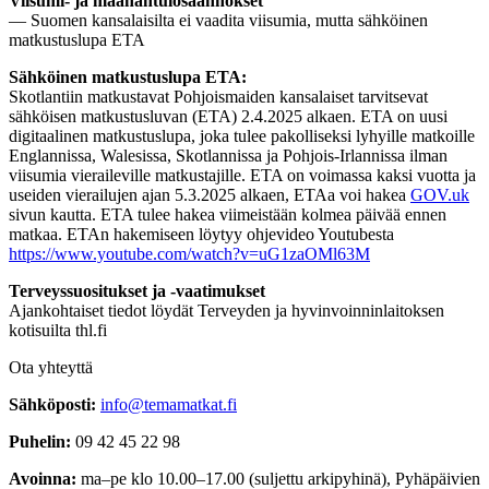
Viisumi- ja maahantulosäännökset
— Suomen kansalaisilta ei vaadita viisumia, mutta sähköinen
matkustuslupa ETA
Sähköinen matkustuslupa ETA:
Skotlantiin matkustavat Pohjoismaiden kansalaiset tarvitsevat
sähköisen matkustusluvan (ETA) 2.4.2025 alkaen. ETA on uusi
digitaalinen matkustuslupa, joka tulee pakolliseksi lyhyille matkoille
Englannissa, Walesissa, Skotlannissa ja Pohjois-Irlannissa ilman
viisumia vieraileville matkustajille. ETA on voimassa kaksi vuotta ja
useiden vierailujen ajan 5.3.2025 alkaen, ETAa voi hakea
GOV.uk
sivun kautta. ETA tulee hakea viimeistään kolmea päivää ennen
matkaa. ETAn hakemiseen löytyy ohjevideo Youtubesta
https://www.youtube.com/watch?v=uG1zaOMl63M
Terveyssuositukset ja -vaatimukset
Ajankohtaiset tiedot löydät Terveyden ja hyvinvoinninlaitoksen
kotisuilta thl.fi
Ota yhteyttä
Sähköposti:
info@temamatkat.fi
Puhelin:
09 42 45 22 98
Avoinna:
ma–pe klo 10.00–17.00 (suljettu arkipyhinä), Pyhäpäivien