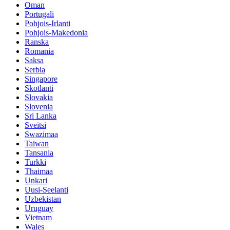
Oman
Portugali
Pohjois-Irlanti
Pohjois-Makedonia
Ranska
Romania
Saksa
Serbia
Singapore
Skotlanti
Slovakia
Slovenia
Sri Lanka
Sveitsi
Swazimaa
Taiwan
Tansania
Turkki
Thaimaa
Unkari
Uusi-Seelanti
Uzbekistan
Uruguay
Vietnam
Wales