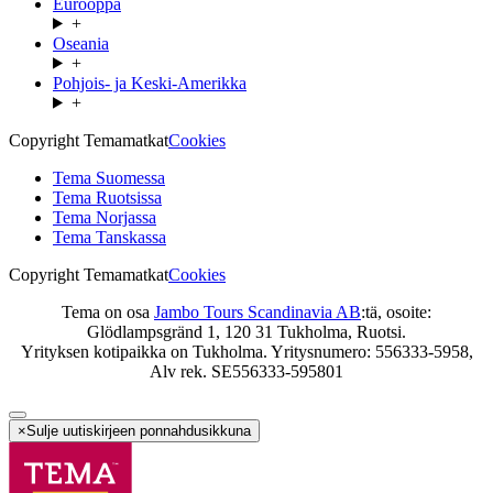
Eurooppa
+
Oseania
+
Pohjois- ja Keski-Amerikka
+
Copyright Temamatkat
Cookies
Tema Suomessa
Tema Ruotsissa
Tema Norjassa
Tema Tanskassa
Copyright Temamatkat
Cookies
Tema on osa
Jambo Tours Scandinavia AB
:tä, osoite:
Glödlampsgränd 1, 120 31 Tukholma, Ruotsi.
Yrityksen kotipaikka on Tukholma. Yritysnumero: 556333-5958,
Alv rek. SE556333-595801
×
Sulje uutiskirjeen ponnahdusikkuna