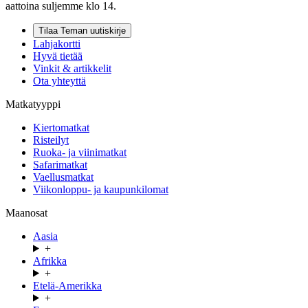
aattoina suljemme klo 14.
Tilaa Teman uutiskirje
Lahjakortti
Hyvä tietää
Vinkit & artikkelit
Ota yhteyttä
Matkatyyppi
Kiertomatkat
Risteilyt
Ruoka- ja viinimatkat
Safarimatkat
Vaellusmatkat
Viikonloppu- ja kaupunkilomat
Maanosat
Aasia
+
Afrikka
+
Etelä-Amerikka
+