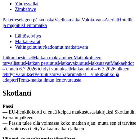
Yhdysvallat
Zimbabwe
Paketreselagen på svenska
Vaellusmatkat
Valokuvaus
Ateriat
Hotellit
ja majoitus
Lentomatka
Lähtöselvitys
Matkatavarat
Vahingoittunut/kadonnut matkatavara
Liikuntaesteiset
Matkan maksaminen
Matkakohteen
turvallisuus
Matkan peruutus
Matkavakuutus
Maksutavat
Matkaehdot
– ennen 6.7.2026 tehdyt varaukset
Matkaehdot – 6.7.2026 alkaen
tehdyt varaukset
Peruutusturva
Safarimatkat – vinkit
Sähkö ja
adapteri
Tema-matka ilman lentovarausta
Skotlanti
Passi
— EU-henkilökortti ei enää kelpaa matkustusasiakirjaksi Skotlantiin
Brexitin jälkeen
— Passin tulee olla voimassa koko matkan ajan, mutta sen ei tarvitse
olla voimassa tiettyä aikaa matkan jälkeen