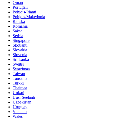
Oman
Portugali
Pohjois-Irlanti
Pohjois-Makedonia
Ranska
Romania
Saksa
Serbia
Singapore
Skotlanti
Slovakia
Slovenia
Sri Lanka
Sveitsi
Swazimaa
Taiwan
Tansania
Turkki
Thaimaa
Unkari
Uusi-Seelanti
Uzbekistan
Uruguay
Vietnam
Wales