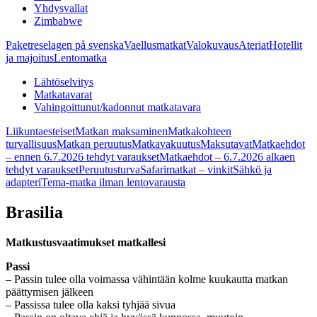
Yhdysvallat
Zimbabwe
Paketreselagen på svenska
Vaellusmatkat
Valokuvaus
Ateriat
Hotellit
ja majoitus
Lentomatka
Lähtöselvitys
Matkatavarat
Vahingoittunut/kadonnut matkatavara
Liikuntaesteiset
Matkan maksaminen
Matkakohteen
turvallisuus
Matkan peruutus
Matkavakuutus
Maksutavat
Matkaehdot
– ennen 6.7.2026 tehdyt varaukset
Matkaehdot – 6.7.2026 alkaen
tehdyt varaukset
Peruutusturva
Safarimatkat – vinkit
Sähkö ja
adapteri
Tema-matka ilman lentovarausta
Brasilia
Matkustusvaatimukset matkallesi
Passi
– Passin tulee olla voimassa vähintään kolme kuukautta matkan
päättymisen jälkeen
– Passissa tulee olla kaksi tyhjää sivua