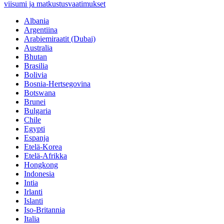
viisumi ja matkustusvaatimukset
Albania
Argentiina
Arabiemiraatit (Dubai)
Australia
Bhutan
Brasilia
Bolivia
Bosnia-Hertsegovina
Botswana
Brunei
Bulgaria
Chile
Egypti
Espanja
Etelä-Korea
Etelä-Afrikka
Hongkong
Indonesia
Intia
Irlanti
Islanti
Iso-Britannia
Italia