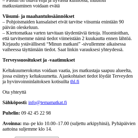
– Passin on oltava ehjä ja hyvässä kunnossa, muutoin
matkustaminen voidaan evätä
Viisumi- ja maahantulosäännökset
– Pohjoismaiden kansalaiset eivät tarvitse viisumia enintään 90
päivän oleskeluun.
– Kiertomatkaa varten tarvitaan täydentäviä tietoja. Huomioithan,
että tarvitsemme nämä tiedot viimeistään 2 kuukautta ennen lähtöä.
Kirjaudu ystävällisesti “Minun matkani” -sivullemme aikaisessa
vaiheessa täyttämään tiedot. Saat linkin varauksesi yhteydessä.
Terveyssuositukset ja -vaatimukset
Keltakuumerokotus voidaan vaatia, jos matkustaja saapuu alueelta,
jossa esiintyy keltakuumetta. Ajankohtaiset tiedot löydät Terveyden
ja hyvinvoinninlaitoksen kotisuilta
thl.fi
Ota yhteyttä
Sähköposti:
info@temamatkat.fi
Puhelin:
09 42 45 22 98
Avoinna:
ma–pe klo 10.00–17.00 (suljettu arkipyhinä), Pyhäpäivien
aattoina suljemme klo 14.