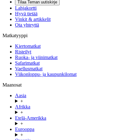
Tilaa Teman uutiskirje
Lahjakortti
Hyvä tietää
Vinkit & artikkelit
Ota yhteyttä
Matkatyyppi
Kiertomatkat
Risteilyt
Ruoka- ja viinimatkat
Safarimatkat
Vaellusmatkat
Viikonloppu- ja kaupunkilomat
Maanosat
Aasia
+
Afrikka
+
Etelä-Amerikka
+
Eurooppa
+