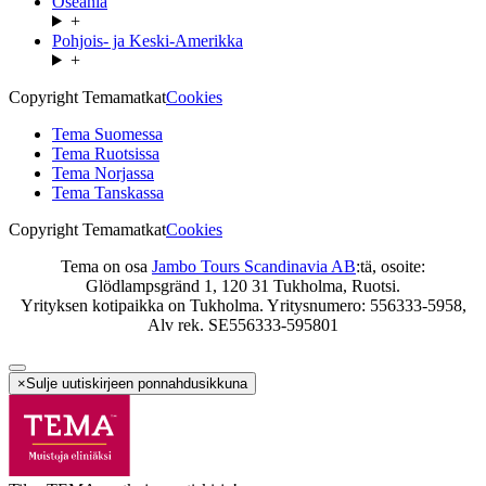
Oseania
+
Pohjois- ja Keski-Amerikka
+
Copyright Temamatkat
Cookies
Tema Suomessa
Tema Ruotsissa
Tema Norjassa
Tema Tanskassa
Copyright Temamatkat
Cookies
Tema on osa
Jambo Tours Scandinavia AB
:tä, osoite:
Glödlampsgränd 1, 120 31 Tukholma, Ruotsi.
Yrityksen kotipaikka on Tukholma. Yritysnumero: 556333-5958,
Alv rek. SE556333-595801
×
Sulje uutiskirjeen ponnahdusikkuna