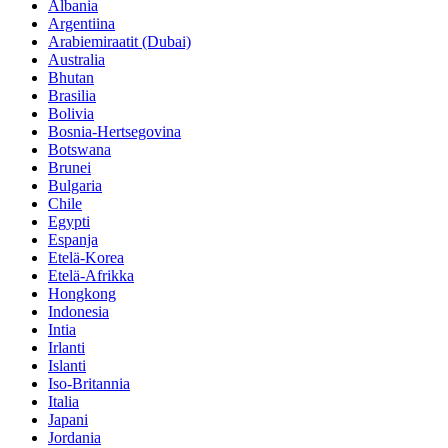
Albania
Argentiina
Arabiemiraatit (Dubai)
Australia
Bhutan
Brasilia
Bolivia
Bosnia-Hertsegovina
Botswana
Brunei
Bulgaria
Chile
Egypti
Espanja
Etelä-Korea
Etelä-Afrikka
Hongkong
Indonesia
Intia
Irlanti
Islanti
Iso-Britannia
Italia
Japani
Jordania