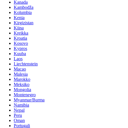
Kanada
Kambodža
Kolumbia
Kenia
Kirgizistan
Kiina
Kreikka
Kroatia
Kosovo
Kypros
Kuuba
Laos
Liechtenstein
Macao
Malesia
Marokko
Meksiko
Mongolia
Montenegro
Myanmar/Burma
Namibia
Nepal
Peru
Oman
Portugali