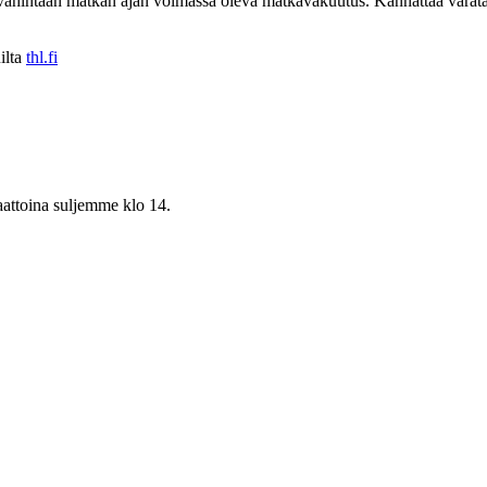
on vähintään matkan ajan voimassa oleva matkavakuutus. Kannattaa vara
ilta
thl.fi
aattoina suljemme klo 14.