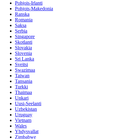
Pohjois-Irlanti
Pohjois-Makedonia
Ranska
Romania
Saksa
Serbia
Singapore
Skotlanti
Slovakia
Slovenia
Sri Lanka
Sveitsi
Swazimaa
Taiwan
Tansania
Turkki
Thaimaa
Unkari
Uusi-Seelanti
Uzbekistan
Uruguay
Vietnam
Wales
Yhdysvallat
Zimbabwe