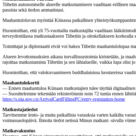
Tiibetin autonomiselle alueelle matkustamiseen vaaditaan erillinen m
passista sekä tiedon ammatistasi.
Maahantuloluvan myöntää Kiinassa paikallinen yhteistyökumppanimme. 
Huomioithan, että yli 75-vuotiailta matkustajilta vaaditaan lääkärinto
terveydentilassa matkustaakseen Tiibetiin ja oleskellakseen korkealla si
Toimittajat ja diplomaatit eivät voi hakea Tiibetin maahantulolupaa ma
Alueen levottomuuksien aikana turvallisuustoimia kiristetään, ja maa
rajoittaa matkustamista Tiibetiin ja sen lähialueille, vaikka lupa olisi 
Huomioithan, että valokuvaamiseen buddhalaisissa luostareissa vaadit
Maahantulokortti
— Ennen maahantuloa Kiinaan matkustajien tulee täyttää digitaalinen 
— Suosittelemme tekemään rekisteröinnin noin 72 tuntia ennen lähtöä 
https://s.nia.gov.cn/ArrivalCardFillingPC/entry-registation-home
Matkustajatiedot
Tarvitsemme lento- ja muita paikallisia varauksia varten kaikilta var
voimassaolopäivä. Ilmoita tiedot netissä Minun matkani -sivulla viimei
Matkavakuutus