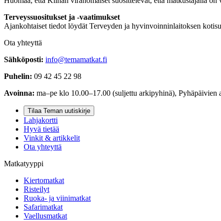
Huomaa, että Kiinan viranomaiset suosittelevat, että matkustajalla 
Terveyssuositukset ja -vaatimukset
Ajankohtaiset tiedot löydät Terveyden ja hyvinvoinninlaitoksen kotisu
Ota yhteyttä
Sähköposti:
info@temamatkat.fi
Puhelin:
09 42 45 22 98
Avoinna:
ma–pe klo 10.00–17.00 (suljettu arkipyhinä), Pyhäpäivien 
Tilaa Teman uutiskirje
Lahjakortti
Hyvä tietää
Vinkit & artikkelit
Ota yhteyttä
Matkatyyppi
Kiertomatkat
Risteilyt
Ruoka- ja viinimatkat
Safarimatkat
Vaellusmatkat