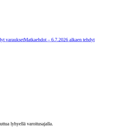
yt varaukset
Matkaehdot – 6.7.2026 alkaen tehdyt
tua lyhyellä varoitusajalla.