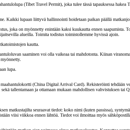
aahantulolupa (Tibet Travel Permit), joka tulee tässä tapauksessa hak
Kaikki lupaan liittyvä hallinnointi hoidetaan paikan päällä matkanjoh
distus, joka on myönnetty enintään kaksi kuukautta ennen saapumista. To
jaitsevilla alueilla. Toimita todistus toimistollemme hyvissä ajoin.
tkatoimistojen kautta.
hantuloluvan saaminen voi olla vaikeaa tai mahdotonta. Kiinan viranoma
jo myönnetty.
aan lupa.
maahantulokortti (China Digital Arrival Card). Rekisteröinti tehdään 
sekä tallentamaan ja ottamaan mukaan mahdollisen vahvistuksen tai QR-
auksen matkustajilta seuraavat tiedot: koko nimi (kuten passissa), synt
stään viisi viikkoa ennen lähtöä. Tiedot voi ilmoittaa myös sähköpostil