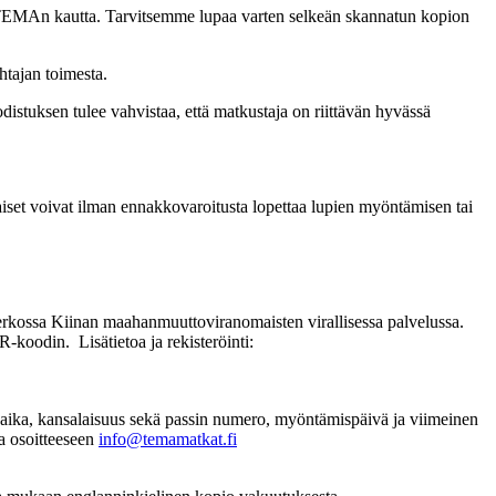
ea TEMAn kautta. Tarvitsemme lupaa varten selkeän skannatun kopion
tajan toimesta.
distuksen tulee vahvistaa, että matkustaja on riittävän hyvässä
iset voivat ilman ennakkovaroitusta lopettaa lupien myöntämisen tai
verkossa Kiinan maahanmuuttoviranomaisten virallisessa palvelussa.
koodin. Lisätietoa ja rekisteröinti:
ymäaika, kansalaisuus sekä passin numero, myöntämispäivä ja viimeinen
la osoitteeseen
info@temamatkat.fi