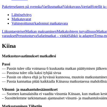
Paketreselagen på svenska
Vaellusmatkat
Valokuvaus
Ateriat
Hotellit ja
Lähtöselvitys
Matkatavarat
Vahingoittunut/kadonnut matkatavara
Liikuntaesteiset
Matkan maksaminen
Matkakohteen turvallisuus
Matkan
varaukset
Peruutusturva
Safarimatkat – vinkit
Sähkö ja adapteri
Tema-ma
Kiina
Matkustusvaatimukset matkallesi
Passi
— Passin tulee olla voimassa 6 kuukautta matkan päättymisen jälkeen
— Passissa tulee olla kaksi tyhjää sivua
— Passin on oltava ehjä ja hyvässä kunnossa, muutoin matkustamine
— Passia kannattaa pitää kaikkialla Kiinassa matkustaessa mahdollisia
Viisumi- ja maahantulosäännökset
— Suomen kansalaisilta ei vaadita viisumia Kiinaan, kun matkan kest
– Suosittelemme tarkistamaan ajantasaiset viisumi- ja maahantulosäänn
Matkustaminen Tiibetiin