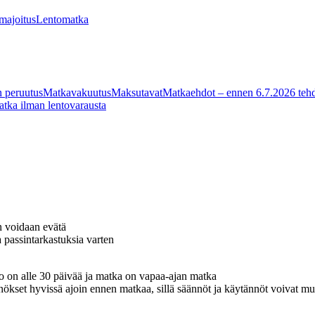
 majoitus
Lentomatka
 peruutus
Matkavakuutus
Maksutavat
Matkaehdot – ennen 6.7.2026 tehd
tka ilman lentovarausta
n voidaan evätä
 passintarkastuksia varten
o on alle 30 päivää ja matka on vapaa-ajan matka
ökset hyvissä ajoin ennen matkaa, sillä säännöt ja käytännöt voivat muut