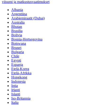
viisumi ja matkustusvaatimukset
Albania
Argentiina
Arabiemiraatit (Dubai)
Australia
Bhutan
Brasilia
Bolivia
Bosnia-Hertsegovina
Botswana
Brunei
Bulgaria
Chile
Egypti
Espanja
Etelä-Korea
Etelä-Afrikka
Hongkong
Indonesia
Intia
Irlanti
Islanti
Iso-Britannia
Italia