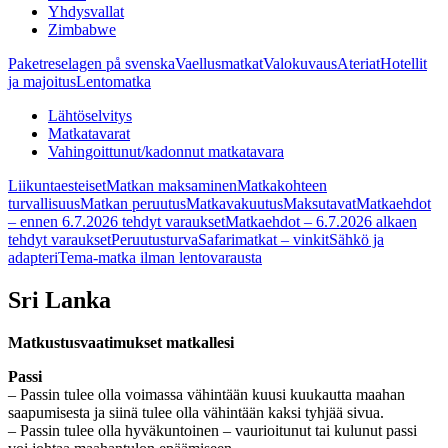
Yhdysvallat
Zimbabwe
Paketreselagen på svenska
Vaellusmatkat
Valokuvaus
Ateriat
Hotellit
ja majoitus
Lentomatka
Lähtöselvitys
Matkatavarat
Vahingoittunut/kadonnut matkatavara
Liikuntaesteiset
Matkan maksaminen
Matkakohteen
turvallisuus
Matkan peruutus
Matkavakuutus
Maksutavat
Matkaehdot
– ennen 6.7.2026 tehdyt varaukset
Matkaehdot – 6.7.2026 alkaen
tehdyt varaukset
Peruutusturva
Safarimatkat – vinkit
Sähkö ja
adapteri
Tema-matka ilman lentovarausta
Sri Lanka
Matkustusvaatimukset matkallesi
Passi
– Passin tulee olla voimassa vähintään kuusi kuukautta maahan
saapumisesta ja siinä tulee olla vähintään kaksi tyhjää sivua.
– Passin tulee olla hyväkuntoinen – vaurioitunut tai kulunut passi