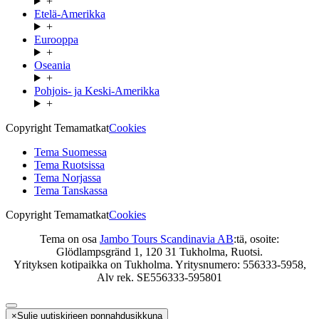
+
Etelä-Amerikka
+
Eurooppa
+
Oseania
+
Pohjois- ja Keski-Amerikka
+
Copyright Temamatkat
Cookies
Tema Suomessa
Tema Ruotsissa
Tema Norjassa
Tema Tanskassa
Copyright Temamatkat
Cookies
Tema on osa
Jambo Tours Scandinavia AB
:tä, osoite:
Glödlampsgränd 1, 120 31 Tukholma, Ruotsi.
Yrityksen kotipaikka on Tukholma. Yritysnumero: 556333-5958,
Alv rek. SE556333-595801
×
Sulje uutiskirjeen ponnahdusikkuna