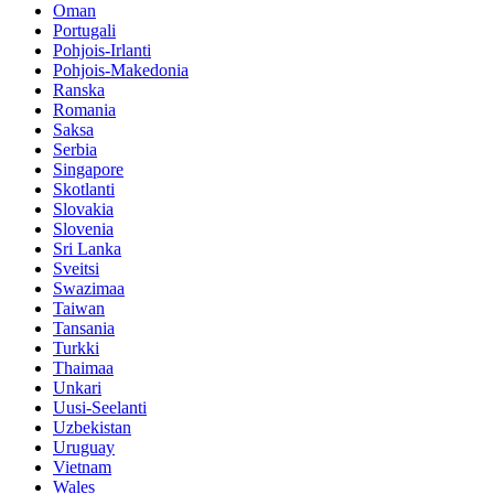
Oman
Portugali
Pohjois-Irlanti
Pohjois-Makedonia
Ranska
Romania
Saksa
Serbia
Singapore
Skotlanti
Slovakia
Slovenia
Sri Lanka
Sveitsi
Swazimaa
Taiwan
Tansania
Turkki
Thaimaa
Unkari
Uusi-Seelanti
Uzbekistan
Uruguay
Vietnam
Wales