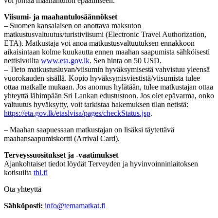
voi johtaa maahantulon epäämiseen.
Viisumi- ja maahantulosäännökset
– Suomen kansalaisen on anottava maksuton
matkustusvaltuutus/turistiviisumi (Electronic Travel Authorization,
ETA). Matkustaja voi anoa matkustusvaltuutuksen ennakkoon
aikaisintaan kolme kuukautta ennen maahan saapumista sähköisesti
nettisivuilta
www.eta.gov.lk
. Sen hinta on 50 USD.
– Tieto matkustusluvan/viisumin hyväksymisestä vahvistuu yleensä
vuorokauden sisällä. Kopio hyväksymisviestistä/viisumista tulee
ottaa matkalle mukaan. Jos anomus hylätään, tulee matkustajan ottaa
yhteyttä lähimpään Sri Lankan edustustoon. Jos olet epävarma, onko
valtuutus hyväksytty, voit tarkistaa hakemuksen tilan netistä:
https://eta.gov.lk/etaslvisa/pages/checkStatus.jsp
.
– Maahan saapuessaan matkustajan on lisäksi täytettävä
maahansaapumiskortti (Arrival Card).
Terveyssuositukset ja -vaatimukset
Ajankohtaiset tiedot löydät Terveyden ja hyvinvoinninlaitoksen
kotisuilta
thl.fi
Ota yhteyttä
Sähköposti:
info@temamatkat.fi