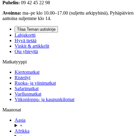
Puhelin:
09 42 45 22 98
Avoinna:
ma–pe klo 10.00–17.00 (suljettu arkipyhinä), Pyhäpäivien
aattoina suljemme klo 14.
Tilaa Teman uutiskirje
Lahjakortti
Hyvä tietää
Vinkit & artikkelit
Ota yhteyttä
Matkatyyppi
Kiertomatkat
Risteilyt
Ruoka- ja viinimatkat
Safarimatkat
Vaellusmatkat
Viikonloppu- ja kaupunkilomat
Maanosat
Aasia
+
Afrikka