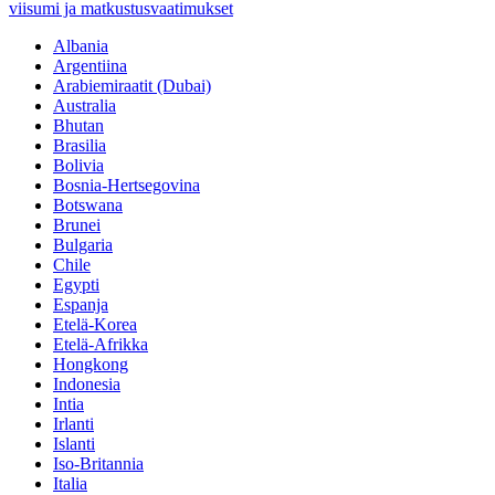
viisumi ja matkustusvaatimukset
Albania
Argentiina
Arabiemiraatit (Dubai)
Australia
Bhutan
Brasilia
Bolivia
Bosnia-Hertsegovina
Botswana
Brunei
Bulgaria
Chile
Egypti
Espanja
Etelä-Korea
Etelä-Afrikka
Hongkong
Indonesia
Intia
Irlanti
Islanti
Iso-Britannia
Italia