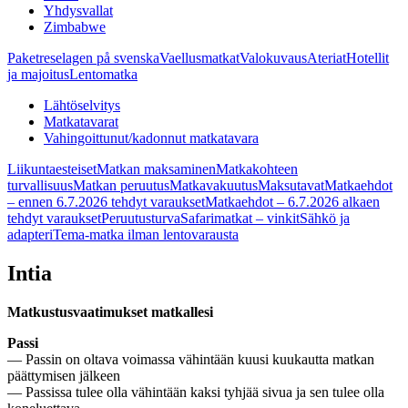
Yhdysvallat
Zimbabwe
Paketreselagen på svenska
Vaellusmatkat
Valokuvaus
Ateriat
Hotellit
ja majoitus
Lentomatka
Lähtöselvitys
Matkatavarat
Vahingoittunut/kadonnut matkatavara
Liikuntaesteiset
Matkan maksaminen
Matkakohteen
turvallisuus
Matkan peruutus
Matkavakuutus
Maksutavat
Matkaehdot
– ennen 6.7.2026 tehdyt varaukset
Matkaehdot – 6.7.2026 alkaen
tehdyt varaukset
Peruutusturva
Safarimatkat – vinkit
Sähkö ja
adapteri
Tema-matka ilman lentovarausta
Intia
Matkustusvaatimukset matkallesi
Passi
— Passin on oltava voimassa vähintään kuusi kuukautta matkan
päättymisen jälkeen
— Passissa tulee olla vähintään kaksi tyhjää sivua ja sen tulee olla