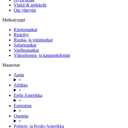
Vinkit & artikkelit
Ota yhteyttä
Matkatyyppi
Kiertomatkat
Risteilyt
Ruoka- ja viinimatkat
Safarimatkat
Vaellusmatkat
Viikonloppu- ja kaupunkilomat
Maanosat
Aasia
+
Afrikka
+
Etelä-Amerikka
+
Eurooppa
+
Oseania
+
Pohjois- ja Keski-Amerikka