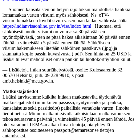
— Suomen kansalaisten on tietyin rajoituksin mahdollista hankkia
lomamatkaa varten viisumi myös sähköisesti. Ns. eTV-
viisumilomakkeen löydät sivun vasemman laidan valikosta täältä
https://indianvisaonline.gov.in/visa/index.html
. Huomaa, että
sähköisesti anottu viisumi on voimassa 30 päivää sen
myöntöpäivästä, joten se pitää hakea aikaisintaan 30 päivää ennen
lähtöä ja viimeistään 5 päivää ennen lähtöä. Sähköiseen
viisumihakemukseen liitetään sähköinen passikuva (.jpg) ja
skannattu kopio passin kuvasivusta (.pdf). Sen hinta on 25 USD ja
lisäksi tulevat mahdolliset oman pankin tai luottokorttiyhtiön kulut.
— Lisätietoja Intian suurlähetystöstä, osoite: Kulosaarentie 32,
00570 Helsinki, puh. 09 228 9910, s-posti
amb.helsinki@mea.gov.in.
Matkustajatiedot
Lisäksi tarvitsemme kaikilta Intiaan matkustavilta täydentävät
matkustajatiedot (nimi kuten passissa, syntymäaika ja -paikka,
kansalaisuus sekä passitiedot) paikallisia varauksia varten. Ilmoita
tiedot netissä Minun matkani -sivulla aikaisintaan matkavarauksen
tekoa seuraavana päivänä ja viimeistään 45 päivää ennen lähtöä. Jos
olet varannut TEMA-matkan ilman lentoja, ota yhteyttä
sähköpostitse osoitteeseen passport@temaresor.se tietojen
antamiseksi.