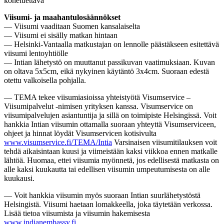
koneluettava
Viisumi- ja maahantulosäännökset
— Viisumi vaaditaan Suomen kansalaiselta
— Viisumi ei sisälly matkan hintaan
— Helsinki-Vantaalla matkustajan on lennolle päästäkseen esitettävä
viisumi lentoyhtiölle
— Intian lähetystö on muuttanut passikuvan vaatimuksiaan. Kuvan
on oltava 5x5cm, eikä nykyinen käytäntö 3x4cm. Suoraan edestä
otettu valkoisella pohjalla.
— TEMA tekee viisumiasioissa yhteistyötä Visumservice –
Viisumipalvelut -nimisen yrityksen kanssa. Visumservice on
viisumipalvelujen asiantuntija ja sillä on toimipiste Helsingissä. Voit
hankkia Intian viisumin ottamalla suoraan yhteyttä Visumserviceen,
ohjeet ja hinnat löydät Visumservicen kotisivulta
www.visumservice.fi/TEMA/Intia
Varsinaisen viisumitilauksen voit
tehdä aikaisintaan kuusi ja viimeistään kaksi viikkoa ennen matkalle
lähtöä. Huomaa, ettei viisumia myönnetä, jos edellisestä matkasta on
alle kaksi kuukautta tai edellisen viisumin umpeutumisesta on alle
kuukausi.
— Voit hankkia viisumin myös suoraan Intian suurlähetystöstä
Helsingistä. Viisumi haetaan lomakkeella, joka täytetään verkossa.
Lisää tietoa viisumista ja viisumin hakemisesta
www.indianembassy.fi
.