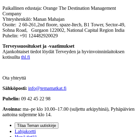
Paikallinen edustaja: Orange The Destination Management
Company
Yhteyshenkilö: Manan Mahajan
Osoite: 2 60-261,2nd floore, spaze-Itech, B1 Tower, Sector-49,
Sohna Road, Gurgaon 122002, National Capital Region India
Puhelin: +91 124482920029
Terveyssuositukset ja -vaatimukset
Ajankohtaiset tiedot löydät Terveyden ja hyvinvoinninlaitoksen
kotisuilta
thl.fi
Ota yhteyttä
Sähköposti:
info@temamatkat.fi
Puhelin:
09 42 45 22 98
Avoinna:
ma–pe klo 10.00–17.00 (suljettu arkipyhinä), Pyhäpäivien
aattoina suljemme klo 14.
Tilaa Teman uutiskirje
Lahjakortti
Hyvä tietää