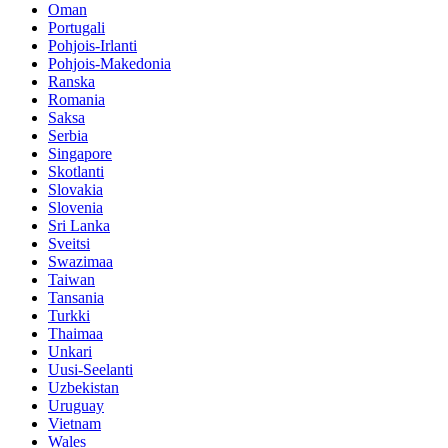
Oman
Portugali
Pohjois-Irlanti
Pohjois-Makedonia
Ranska
Romania
Saksa
Serbia
Singapore
Skotlanti
Slovakia
Slovenia
Sri Lanka
Sveitsi
Swazimaa
Taiwan
Tansania
Turkki
Thaimaa
Unkari
Uusi-Seelanti
Uzbekistan
Uruguay
Vietnam
Wales