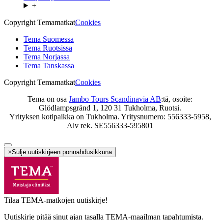
+
Copyright Temamatkat
Cookies
Tema Suomessa
Tema Ruotsissa
Tema Norjassa
Tema Tanskassa
Copyright Temamatkat
Cookies
Tema on osa
Jambo Tours Scandinavia AB
:tä, osoite:
Glödlampsgränd 1, 120 31 Tukholma, Ruotsi.
Yrityksen kotipaikka on Tukholma. Yritysnumero: 556333-5958,
Alv rek. SE556333-595801
×
Sulje uutiskirjeen ponnahdusikkuna
Tilaa TEMA-matkojen uutiskirje!
Uutiskirje pitää sinut ajan tasalla TEMA-maailman tapahtumista.