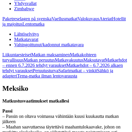
Yhdysvallat
Zimbabwe
Paketreselagen på svenska
Vaellusmatkat
Valokuvaus
Ateriat
Hotellit
ja majoitus
Lentomatka
Lähtöselvitys
Matkatavarat
Vahingoittunut/kadonnut matkatavara
Liikuntaesteiset
Matkan maksaminen
Matkakohteen
turvallisuus
Matkan peruutus
Matkavakuutus
Maksutavat
Matkaehdot
– ennen 6.7.2026 tehdyt varaukset
Matkaehdot – 6.7.2026 alkaen
tehdyt varaukset
Peruutusturva
Safarimatkat – vinkit
Sähkö ja
adapteri
Tema-matka ilman lentovarausta
Meksiko
Matkustusvaatimukset matkallesi
Passi
– Passin on oltava voimassa vähintään kuusi kuukautta matkan
jälkeen
– Maahan saavuttaessa täytettävä maahantulokaavake, johon on