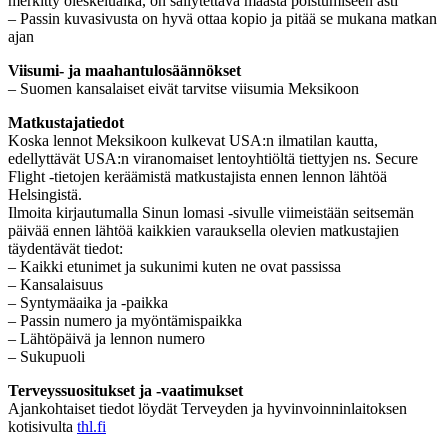
merkitty oleskeluaika, on säilytettävä maasta poistumiseen asti
– Passin kuvasivusta on hyvä ottaa kopio ja pitää se mukana matkan
ajan
Viisumi- ja maahantulosäännökset
– Suomen kansalaiset eivät tarvitse viisumia Meksikoon
Matkustajatiedot
Koska lennot Meksikoon kulkevat USA:n ilmatilan kautta,
edellyttävät USA:n viranomaiset lentoyhtiöltä tiettyjen ns. Secure
Flight -tietojen keräämistä matkustajista ennen lennon lähtöä
Helsingistä.
Ilmoita kirjautumalla Sinun lomasi -sivulle viimeistään seitsemän
päivää ennen lähtöä kaikkien varauksella olevien matkustajien
täydentävät tiedot:
– Kaikki etunimet ja sukunimi kuten ne ovat passissa
– Kansalaisuus
– Syntymäaika ja -paikka
– Passin numero ja myöntämispaikka
– Lähtöpäivä ja lennon numero
– Sukupuoli
Terveyssuositukset ja -vaatimukset
Ajankohtaiset tiedot löydät Terveyden ja hyvinvoinninlaitoksen
kotisivulta
thl.fi