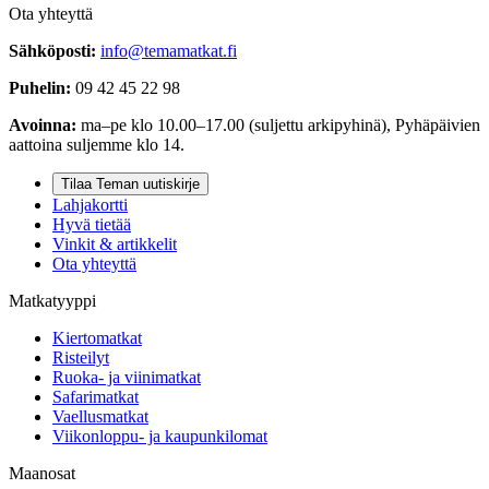
Ota yhteyttä
Sähköposti:
info@temamatkat.fi
Puhelin:
09 42 45 22 98
Avoinna:
ma–pe klo 10.00–17.00 (suljettu arkipyhinä), Pyhäpäivien
aattoina suljemme klo 14.
Tilaa Teman uutiskirje
Lahjakortti
Hyvä tietää
Vinkit & artikkelit
Ota yhteyttä
Matkatyyppi
Kiertomatkat
Risteilyt
Ruoka- ja viinimatkat
Safarimatkat
Vaellusmatkat
Viikonloppu- ja kaupunkilomat
Maanosat