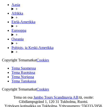
Aasia
+
Afrikka
+
Etelä-Amerikka
+
Eurooppa
+
Oseania
+
Pohjois- ja Keski-Amerikka
+
Copyright Temamatkat
Cookies
Tema Suomessa
Tema Ruotsissa
Tema Norjassa
Tema Tanskassa
Copyright Temamatkat
Cookies
Tema on osa
Jambo Tours Scandinavia AB
:tä, osoite:
Glödlampsgränd 1, 120 31 Tukholma, Ruotsi.
Yrityksen kotipaikka on Tukholma. Yritysnumero: 556333-5958,