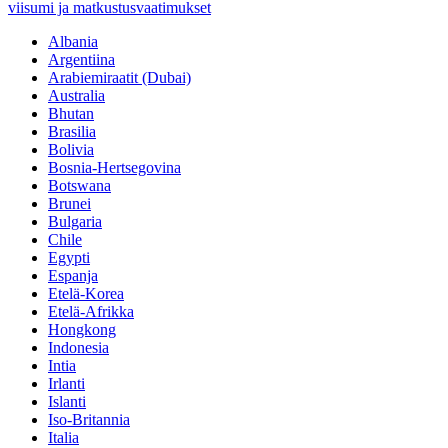
viisumi ja matkustusvaatimukset
Albania
Argentiina
Arabiemiraatit (Dubai)
Australia
Bhutan
Brasilia
Bolivia
Bosnia-Hertsegovina
Botswana
Brunei
Bulgaria
Chile
Egypti
Espanja
Etelä-Korea
Etelä-Afrikka
Hongkong
Indonesia
Intia
Irlanti
Islanti
Iso-Britannia
Italia