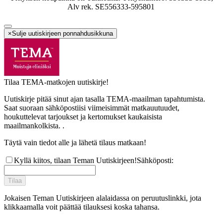
Alv rek. SE556333-595801
×
Sulje uutiskirjeen ponnahdusikkuna
Tilaa TEMA-matkojen uutiskirje!
Uutiskirje pitää sinut ajan tasalla TEMA-maailman tapahtumista.
Saat suoraan sähköpostiisi viimeisimmät matkauutuudet,
houkuttelevat tarjoukset ja kertomukset kaukaisista
maailmankolkista. .
Täytä vain tiedot alle ja lähetä tilaus matkaan!
Kyllä kiitos, tilaan Teman Uutiskirjeen!
Sähköposti
:
Tilaa
Jokaisen Teman Uutiskirjeen alalaidassa on peruutuslinkki, jota
klikkaamalla voit päättää tilauksesi koska tahansa.