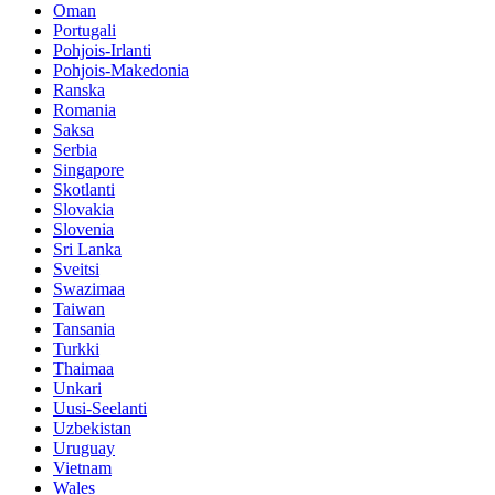
Oman
Portugali
Pohjois-Irlanti
Pohjois-Makedonia
Ranska
Romania
Saksa
Serbia
Singapore
Skotlanti
Slovakia
Slovenia
Sri Lanka
Sveitsi
Swazimaa
Taiwan
Tansania
Turkki
Thaimaa
Unkari
Uusi-Seelanti
Uzbekistan
Uruguay
Vietnam
Wales