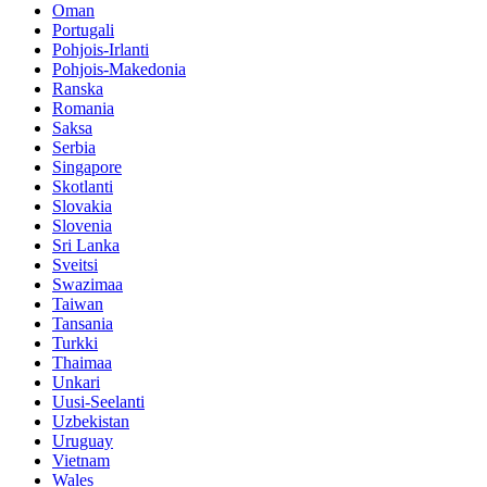
Oman
Portugali
Pohjois-Irlanti
Pohjois-Makedonia
Ranska
Romania
Saksa
Serbia
Singapore
Skotlanti
Slovakia
Slovenia
Sri Lanka
Sveitsi
Swazimaa
Taiwan
Tansania
Turkki
Thaimaa
Unkari
Uusi-Seelanti
Uzbekistan
Uruguay
Vietnam
Wales