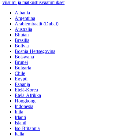
viisumi ja matkustusvaatimukset
Albania
Argentiina
Arabiemiraatit (Dubai)
Australia
Bhutan
Brasilia
Bolivia
Bosnia-Hertsegovina
Botswana
Brunei
Bulgaria
Chile
Egypti
Espanja
Etelä-Korea
Etelä-Afrikka
Hongkong
Indonesia
Intia
Irlanti
Islanti
Iso-Britannia
Italia