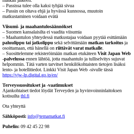
matkan jälkeen.
– Passissa tulee olla kaksi tyhjää sivua
– Passin on oltava ehjä ja hyvässä kunnossa, muutoin
matkustaminen voidaan evätä
Viisumi- ja maahantulosäännökset
– Suomen kansalaisilta ei vaadita viisumia
– Maahantulon yhteydessä matkustajaa voidaan pyytää esittämään
paluulippu tai jatkolippu
sekä selvittämään
matkan tarkoitus
ja
osoittamaan, että hänellä on
riittävät varat matkalle
.
– Suosittelemme rekisteröimään matkan etukäteen
Visit Japan Web
-palvelussa
ennen lähtöä, jotta maahantulo ja tulliselvitys sujuvat
helpommin. Tätä varten tarvitset henkilökohtaisten tietojen lisäksi
lento- ja hotellitiedot. Linkki Visit Japan Web -sivulle tässä
https://vjw-lp.digital.go.jp/en/
Terveyssuositukset ja -vaatimukset
Ajankohtaiset tiedot löydät Terveyden ja hyvinvoinninlaitoksen
kotisuilta
thl.fi
Ota yhteyttä
Sähköposti:
info@temamatkat.fi
Puhelin:
09 42 45 22 98