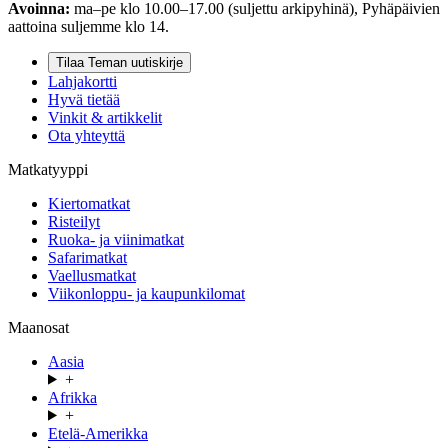
Avoinna:
ma–pe klo 10.00–17.00 (suljettu arkipyhinä), Pyhäpäivien
aattoina suljemme klo 14.
Tilaa Teman uutiskirje
Lahjakortti
Hyvä tietää
Vinkit & artikkelit
Ota yhteyttä
Matkatyyppi
Kiertomatkat
Risteilyt
Ruoka- ja viinimatkat
Safarimatkat
Vaellusmatkat
Viikonloppu- ja kaupunkilomat
Maanosat
Aasia
+
Afrikka
+
Etelä-Amerikka