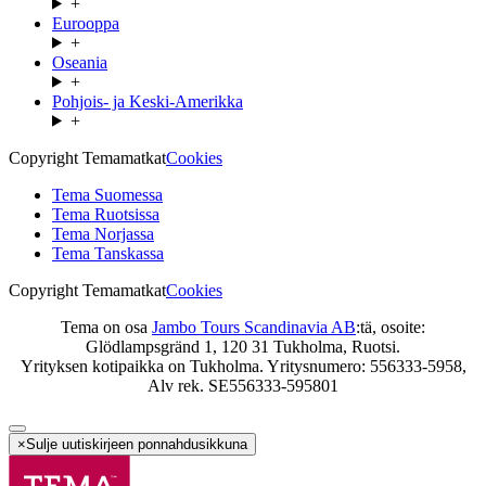
+
Eurooppa
+
Oseania
+
Pohjois- ja Keski-Amerikka
+
Copyright Temamatkat
Cookies
Tema Suomessa
Tema Ruotsissa
Tema Norjassa
Tema Tanskassa
Copyright Temamatkat
Cookies
Tema on osa
Jambo Tours Scandinavia AB
:tä, osoite:
Glödlampsgränd 1, 120 31 Tukholma, Ruotsi.
Yrityksen kotipaikka on Tukholma. Yritysnumero: 556333-5958,
Alv rek. SE556333-595801
×
Sulje uutiskirjeen ponnahdusikkuna