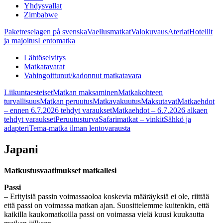
Yhdysvallat
Zimbabwe
Paketreselagen på svenska
Vaellusmatkat
Valokuvaus
Ateriat
Hotellit
ja majoitus
Lentomatka
Lähtöselvitys
Matkatavarat
Vahingoittunut/kadonnut matkatavara
Liikuntaesteiset
Matkan maksaminen
Matkakohteen
turvallisuus
Matkan peruutus
Matkavakuutus
Maksutavat
Matkaehdot
– ennen 6.7.2026 tehdyt varaukset
Matkaehdot – 6.7.2026 alkaen
tehdyt varaukset
Peruutusturva
Safarimatkat – vinkit
Sähkö ja
adapteri
Tema-matka ilman lentovarausta
Japani
Matkustusvaatimukset matkallesi
Passi
– Erityisiä passin voimassaoloa koskevia määräyksiä ei ole, riittää
että passi on voimassa matkan ajan. Suosittelemme kuitenkin, että
kaikilla kaukomatkoilla passi on voimassa vielä kuusi kuukautta