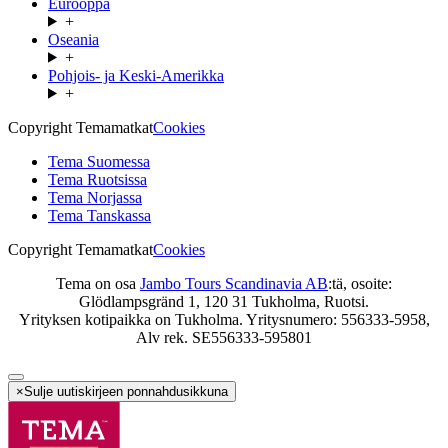
Eurooppa
+
Oseania
+
Pohjois- ja Keski-Amerikka
+
Copyright Temamatkat
Cookies
Tema Suomessa
Tema Ruotsissa
Tema Norjassa
Tema Tanskassa
Copyright Temamatkat
Cookies
Tema on osa
Jambo Tours Scandinavia AB
:tä, osoite:
Glödlampsgränd 1, 120 31 Tukholma, Ruotsi.
Yrityksen kotipaikka on Tukholma. Yritysnumero: 556333-5958,
Alv rek. SE556333-595801
×
Sulje uutiskirjeen ponnahdusikkuna