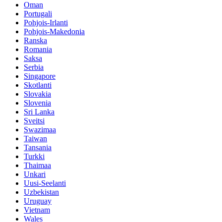
Oman
Portugali
Pohjois-Irlanti
Pohjois-Makedonia
Ranska
Romania
Saksa
Serbia
Singapore
Skotlanti
Slovakia
Slovenia
Sri Lanka
Sveitsi
Swazimaa
Taiwan
Tansania
Turkki
Thaimaa
Unkari
Uusi-Seelanti
Uzbekistan
Uruguay
Vietnam
Wales