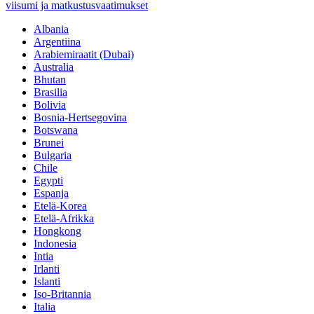
viisumi ja matkustusvaatimukset
Albania
Argentiina
Arabiemiraatit (Dubai)
Australia
Bhutan
Brasilia
Bolivia
Bosnia-Hertsegovina
Botswana
Brunei
Bulgaria
Chile
Egypti
Espanja
Etelä-Korea
Etelä-Afrikka
Hongkong
Indonesia
Intia
Irlanti
Islanti
Iso-Britannia
Italia