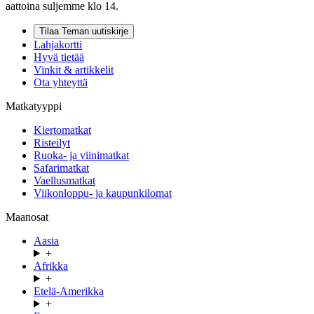
aattoina suljemme klo 14.
Tilaa Teman uutiskirje
Lahjakortti
Hyvä tietää
Vinkit & artikkelit
Ota yhteyttä
Matkatyyppi
Kiertomatkat
Risteilyt
Ruoka- ja viinimatkat
Safarimatkat
Vaellusmatkat
Viikonloppu- ja kaupunkilomat
Maanosat
Aasia
+
Afrikka
+
Etelä-Amerikka
+