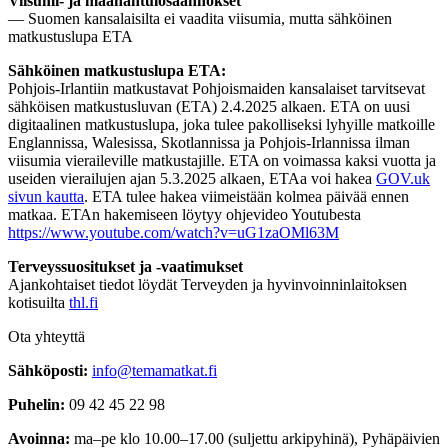
Viisumi- ja maahantulosäännökset
— Suomen kansalaisilta ei vaadita viisumia, mutta sähköinen
matkustuslupa ETA
Sähköinen matkustuslupa ETA:
Pohjois-Irlantiin matkustavat Pohjoismaiden kansalaiset tarvitsevat
sähköisen matkustusluvan (ETA) 2.4.2025 alkaen. ETA on uusi
digitaalinen matkustuslupa, joka tulee pakolliseksi lyhyille matkoille
Englannissa, Walesissa, Skotlannissa ja Pohjois-Irlannissa ilman
viisumia vieraileville matkustajille. ETA on voimassa kaksi vuotta ja
useiden vierailujen ajan 5.3.2025 alkaen, ETAa voi hakea
GOV.uk
sivun kautta
. ETA tulee hakea viimeistään kolmea päivää ennen
matkaa. ETAn hakemiseen löytyy ohjevideo Youtubesta
https://www.youtube.com/watch?v=uG1zaOMl63M
Terveyssuositukset ja -vaatimukset
Ajankohtaiset tiedot löydät Terveyden ja hyvinvoinninlaitoksen
kotisuilta
thl.fi
Ota yhteyttä
Sähköposti:
info@temamatkat.fi
Puhelin:
09 42 45 22 98
Avoinna:
ma–pe klo 10.00–17.00 (suljettu arkipyhinä), Pyhäpäivien