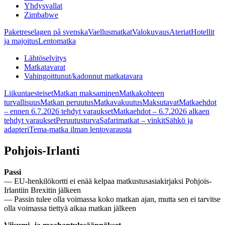
Yhdysvallat
Zimbabwe
Paketreselagen på svenska
Vaellusmatkat
Valokuvaus
Ateriat
Hotellit
ja majoitus
Lentomatka
Lähtöselvitys
Matkatavarat
Vahingoittunut/kadonnut matkatavara
Liikuntaesteiset
Matkan maksaminen
Matkakohteen
turvallisuus
Matkan peruutus
Matkavakuutus
Maksutavat
Matkaehdot
– ennen 6.7.2026 tehdyt varaukset
Matkaehdot – 6.7.2026 alkaen
tehdyt varaukset
Peruutusturva
Safarimatkat – vinkit
Sähkö ja
adapteri
Tema-matka ilman lentovarausta
Pohjois-Irlanti
Passi
— EU-henkilökortti ei enää kelpaa matkustusasiakirjaksi Pohjois-
Irlantiin Brexitin jälkeen
— Passin tulee olla voimassa koko matkan ajan, mutta sen ei tarvitse
olla voimassa tiettyä aikaa matkan jälkeen