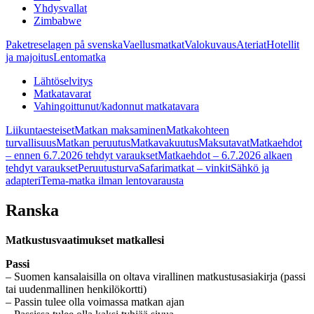
Yhdysvallat
Zimbabwe
Paketreselagen på svenska
Vaellusmatkat
Valokuvaus
Ateriat
Hotellit
ja majoitus
Lentomatka
Lähtöselvitys
Matkatavarat
Vahingoittunut/kadonnut matkatavara
Liikuntaesteiset
Matkan maksaminen
Matkakohteen
turvallisuus
Matkan peruutus
Matkavakuutus
Maksutavat
Matkaehdot
– ennen 6.7.2026 tehdyt varaukset
Matkaehdot – 6.7.2026 alkaen
tehdyt varaukset
Peruutusturva
Safarimatkat – vinkit
Sähkö ja
adapteri
Tema-matka ilman lentovarausta
Ranska
Matkustusvaatimukset matkallesi
Passi
– Suomen kansalaisilla on oltava virallinen matkustusasiakirja (passi
tai uudenmallinen henkilökortti)
– Passin tulee olla voimassa matkan ajan