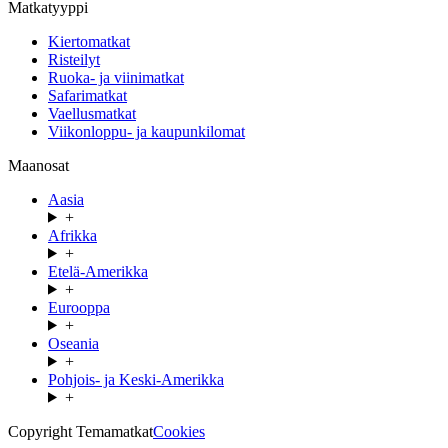
Matkatyyppi
Kiertomatkat
Risteilyt
Ruoka- ja viinimatkat
Safarimatkat
Vaellusmatkat
Viikonloppu- ja kaupunkilomat
Maanosat
Aasia
+
Afrikka
+
Etelä-Amerikka
+
Eurooppa
+
Oseania
+
Pohjois- ja Keski-Amerikka
+
Copyright Temamatkat
Cookies