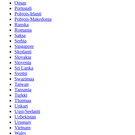
Oman
Portugali
Pohjois-Irlanti
Pohjois-Makedonia
Ranska
Romania
Saksa
Serbia
Singapore
Skotlanti
Slovakia
Slovenia
Sri Lanka
Sveitsi
Swazimaa
Taiwan
Tansania
Turkki
Thaimaa
Unkari
Uusi-Seelanti
Uzbekistan
Uruguay
Vietnam
Wales