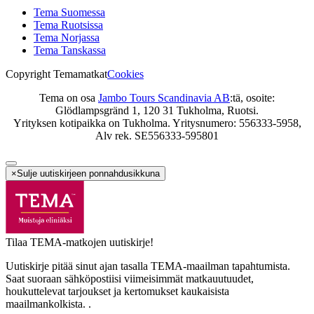
Tema Suomessa
Tema Ruotsissa
Tema Norjassa
Tema Tanskassa
Copyright Temamatkat
Cookies
Tema on osa
Jambo Tours Scandinavia AB
:tä, osoite:
Glödlampsgränd 1, 120 31 Tukholma, Ruotsi.
Yrityksen kotipaikka on Tukholma. Yritysnumero: 556333-5958,
Alv rek. SE556333-595801
×
Sulje uutiskirjeen ponnahdusikkuna
Tilaa TEMA-matkojen uutiskirje!
Uutiskirje pitää sinut ajan tasalla TEMA-maailman tapahtumista.
Saat suoraan sähköpostiisi viimeisimmät matkauutuudet,
houkuttelevat tarjoukset ja kertomukset kaukaisista
maailmankolkista. .