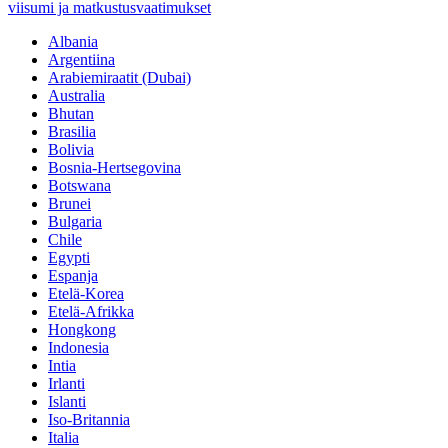
viisumi ja matkustusvaatimukset
Albania
Argentiina
Arabiemiraatit (Dubai)
Australia
Bhutan
Brasilia
Bolivia
Bosnia-Hertsegovina
Botswana
Brunei
Bulgaria
Chile
Egypti
Espanja
Etelä-Korea
Etelä-Afrikka
Hongkong
Indonesia
Intia
Irlanti
Islanti
Iso-Britannia
Italia