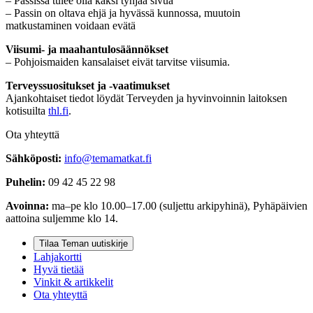
– Passissa tulee olla kaksi tyhjää sivua
– Passin on oltava ehjä ja hyvässä kunnossa, muutoin
matkustaminen voidaan evätä
Viisumi- ja maahantulosäännökset
– Pohjoismaiden kansalaiset eivät tarvitse viisumia.
Terveyssuositukset ja -vaatimukset
Ajankohtaiset tiedot löydät Terveyden ja hyvinvoinnin laitoksen
kotisuilta
thl.fi
.
Ota yhteyttä
Sähköposti:
info@temamatkat.fi
Puhelin:
09 42 45 22 98
Avoinna:
ma–pe klo 10.00–17.00 (suljettu arkipyhinä), Pyhäpäivien
aattoina suljemme klo 14.
Tilaa Teman uutiskirje
Lahjakortti
Hyvä tietää
Vinkit & artikkelit
Ota yhteyttä