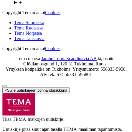
+
Copyright Temamatkat
Cookies
Tema Suomessa
Tema Ruotsissa
Tema Norjassa
Tema Tanskassa
Copyright Temamatkat
Cookies
Tema on osa
Jambo Tours Scandinavia AB
:tä, osoite:
Glödlampsgränd 1, 120 31 Tukholma, Ruotsi.
Yrityksen kotipaikka on Tukholma. Yritysnumero: 556333-5958,
Alv rek. SE556333-595801
×
Sulje uutiskirjeen ponnahdusikkuna
Tilaa TEMA-matkojen uutiskirje!
Uutiskirje pitää sinut ajan tasalla TEMA-maailman tapahtumista.