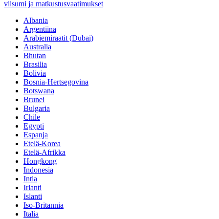
viisumi ja matkustusvaatimukset
Albania
Argentiina
Arabiemiraatit (Dubai)
Australia
Bhutan
Brasilia
Bolivia
Bosnia-Hertsegovina
Botswana
Brunei
Bulgaria
Chile
Egypti
Espanja
Etelä-Korea
Etelä-Afrikka
Hongkong
Indonesia
Intia
Irlanti
Islanti
Iso-Britannia
Italia