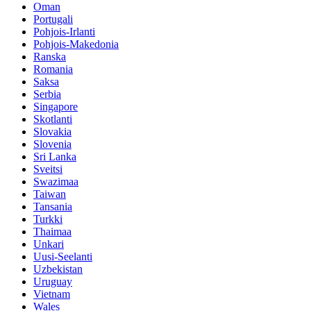
Oman
Portugali
Pohjois-Irlanti
Pohjois-Makedonia
Ranska
Romania
Saksa
Serbia
Singapore
Skotlanti
Slovakia
Slovenia
Sri Lanka
Sveitsi
Swazimaa
Taiwan
Tansania
Turkki
Thaimaa
Unkari
Uusi-Seelanti
Uzbekistan
Uruguay
Vietnam
Wales