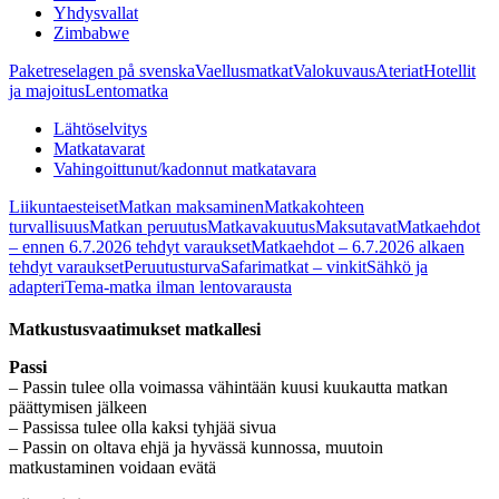
Yhdysvallat
Zimbabwe
Paketreselagen på svenska
Vaellusmatkat
Valokuvaus
Ateriat
Hotellit
ja majoitus
Lentomatka
Lähtöselvitys
Matkatavarat
Vahingoittunut/kadonnut matkatavara
Liikuntaesteiset
Matkan maksaminen
Matkakohteen
turvallisuus
Matkan peruutus
Matkavakuutus
Maksutavat
Matkaehdot
– ennen 6.7.2026 tehdyt varaukset
Matkaehdot – 6.7.2026 alkaen
tehdyt varaukset
Peruutusturva
Safarimatkat – vinkit
Sähkö ja
adapteri
Tema-matka ilman lentovarausta
Matkustusvaatimukset matkallesi
Passi
– Passin tulee olla voimassa vähintään kuusi kuukautta matkan
päättymisen jälkeen
– Passissa tulee olla kaksi tyhjää sivua
– Passin on oltava ehjä ja hyvässä kunnossa, muutoin
matkustaminen voidaan evätä