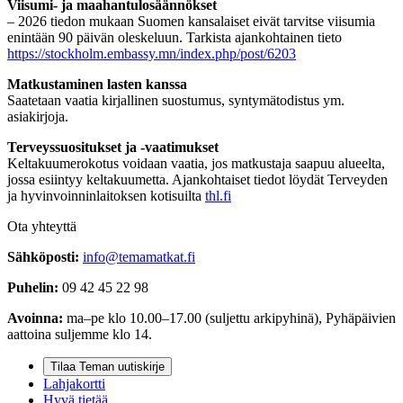
Viisumi- ja maahantulosäännökset
– 2026 tiedon mukaan Suomen kansalaiset eivät tarvitse viisumia
enintään 90 päivän oleskeluun. Tarkista ajankohtainen tieto
https://stockholm.embassy.mn/index.php/post/6203
Matkustaminen lasten kanssa
Saatetaan vaatia kirjallinen suostumus, syntymätodistus ym.
asiakirjoja.
Terveyssuositukset ja -vaatimukset
Keltakuumerokotus voidaan vaatia, jos matkustaja saapuu alueelta,
jossa esiintyy keltakuumetta. Ajankohtaiset tiedot löydät Terveyden
ja hyvinvoinninlaitoksen kotisuilta
thl.fi
Ota yhteyttä
Sähköposti:
info@temamatkat.fi
Puhelin:
09 42 45 22 98
Avoinna:
ma–pe klo 10.00–17.00 (suljettu arkipyhinä), Pyhäpäivien
aattoina suljemme klo 14.
Tilaa Teman uutiskirje
Lahjakortti
Hyvä tietää