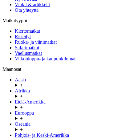
Vinkit & artikkelit
Ota yhteyttä
Matkatyyppi
Kiertomatkat
Risteilyt
Ruoka- ja viinimatkat
Safarimatkat
Vaellusmatkat
Viikonloppu- ja kaupunkilomat
Maanosat
Aasia
+
Afrikka
+
Etelä-Amerikka
+
Eurooppa
+
Oseania
+
Pohjois- ja Keski-Amerikka