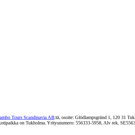
Jambo Tours Scandinavia AB
:tä, osoite: Glödlampsgränd 1, 120 31 Tuk
kotipaikka on Tukholma. Yritysnumero: 556333-5958, Alv rek. SE55