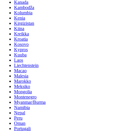
Kanada
Kambodža
Kolumbia
Kenia
Kirgizistan
Kiina
Kreikka
Kroatia
Kosovo
Kypros
Kuuba
Laos
Liechtenstein
Macao
Malesia
Marokko
Meksiko
Mongolia
Montenegro
Myanmar/Burma
Namibia
Nepal
Peru
Oman
Portugali