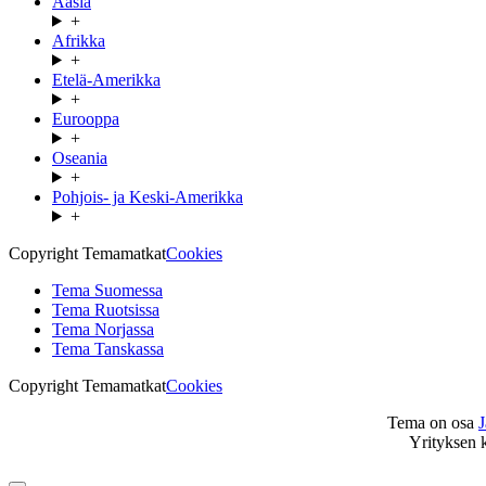
Aasia
+
Afrikka
+
Etelä-Amerikka
+
Eurooppa
+
Oseania
+
Pohjois- ja Keski-Amerikka
+
Copyright Temamatkat
Cookies
Tema Suomessa
Tema Ruotsissa
Tema Norjassa
Tema Tanskassa
Copyright Temamatkat
Cookies
Tema on osa
Yrityksen 