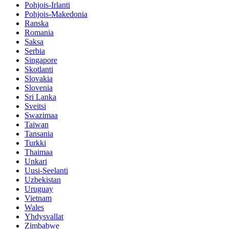
Pohjois-Irlanti
Pohjois-Makedonia
Ranska
Romania
Saksa
Serbia
Singapore
Skotlanti
Slovakia
Slovenia
Sri Lanka
Sveitsi
Swazimaa
Taiwan
Tansania
Turkki
Thaimaa
Unkari
Uusi-Seelanti
Uzbekistan
Uruguay
Vietnam
Wales
Yhdysvallat
Zimbabwe