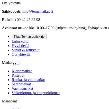
Ota yhteyttä
Sähköposti:
info@temamatkat.fi
Puhelin:
09 42 45 22 98
Avoinna:
ma–pe klo 10.00–17.00 (suljettu arkipyhinä), Pyhäpäivien 
Tilaa Teman uutiskirje
Lahjakortti
Hyvä tietää
Vinkit & artikkelit
Ota yhteyttä
Matkatyyppi
Kiertomatkat
Risteilyt
Ruoka- ja viinimatkat
Safarimatkat
Vaellusmatkat
Viikonloppu- ja kaupunkilomat
Maanosat