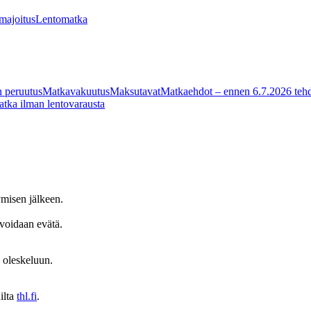
 majoitus
Lentomatka
 peruutus
Matkavakuutus
Maksutavat
Matkaehdot – ennen 6.7.2026 tehd
tka ilman lentovarausta
ymisen jälkeen.
voidaan evätä.
n oleskeluun.
ilta
thl.fi
.