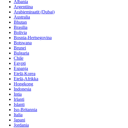
Albania
Argentiina
Arabiemiraatit (Dubai)
Australia
Bhutan
Brasilia
Bolivia
Bosnia-Hertsegovina
Botswana
Brunei
Bulgaria
Chile
Egypti
Espanja
Etelä-Korea
Etelä-Afrikka
Hongkong
Indonesia
Intia
Irlanti
Islanti
Iso-Britannia
Italia
Japani
Jordania