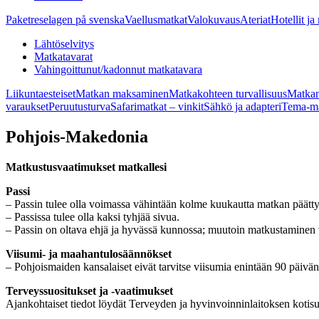
Paketreselagen på svenska
Vaellusmatkat
Valokuvaus
Ateriat
Hotellit ja
Lähtöselvitys
Matkatavarat
Vahingoittunut/kadonnut matkatavara
Liikuntaesteiset
Matkan maksaminen
Matkakohteen turvallisuus
Matkan
varaukset
Peruutusturva
Safarimatkat – vinkit
Sähkö ja adapteri
Tema-ma
Pohjois-Makedonia
Matkustusvaatimukset matkallesi
Passi
– Passin tulee olla voimassa vähintään kolme kuukautta matkan päätt
– Passissa tulee olla kaksi tyhjää sivua.
– Passin on oltava ehjä ja hyvässä kunnossa; muutoin matkustaminen 
Viisumi- ja maahantulosäännökset
– Pohjoismaiden kansalaiset eivät tarvitse viisumia enintään 90 päivä
Terveyssuositukset ja -vaatimukset
Ajankohtaiset tiedot löydät Terveyden ja hyvinvoinninlaitoksen kotisu