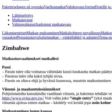
Paketreselagen på svenska
Vaellusmatkat
Valokuvaus
Ateriat
Hotellit ja
Lähtöselvitys
Matkatavarat
Vahingoittunut/kadonnut matkatavara
Liikuntaesteiset
Matkan maksaminen
Matkakohteen turvallisuus
Matkan
varaukset
Peruutusturva
Safarimatkat – vinkit
Sähkö ja adapteri
Tema-ma
Zimbabwe
Matkustusvaatimukset matkallesi
Passi
– Passin tulee olla voimassa vähintään kuusi kuukautta matkan päätty
– Passissa tulee olla kaksi tyhjää sivua.
– Passin on oltava ehjä ja hyvässä kunnossa, muutoin matkustaminen 
Viisumi- ja maahantulosäännökset
Pohjoismaisilta kansalaisilta vaaditaan viisumi, ja hakemus tehdään 
https://www.evisa.gov.zw/
Voit valita joko
”single entry”
(yksi maaha
viisumia ajoissa ennen matkaa – käsittely voi kestää jopa
noin kolme 
Matkustaminen lasten kanssa