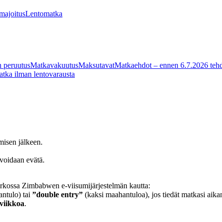
 majoitus
Lentomatka
 peruutus
Matkavakuutus
Maksutavat
Matkaehdot – ennen 6.7.2026 tehd
tka ilman lentovarausta
misen jälkeen.
voidaan evätä.
verkossa Zimbabwen e-viisumijärjestelmän kautta:
ntulo) tai
”double entry”
(kaksi maahantuloa), jos tiedät matkasi aik
viikkoa
.