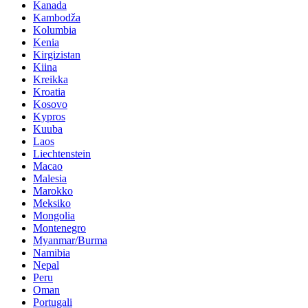
Kanada
Kambodža
Kolumbia
Kenia
Kirgizistan
Kiina
Kreikka
Kroatia
Kosovo
Kypros
Kuuba
Laos
Liechtenstein
Macao
Malesia
Marokko
Meksiko
Mongolia
Montenegro
Myanmar/Burma
Namibia
Nepal
Peru
Oman
Portugali