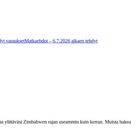
yt varaukset
Matkaehdot – 6.7.2026 alkaen tehdyt
ana ylittäväsi Zimbabwen rajan useammin kuin kerran. Muista hakea