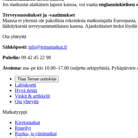
Jos matkustat alaikäisen lapsen kanssa, voi vaatia
englanninkielisen 
Terveyssuositukset ja -vaatimukset
Maassa ei yleensä ole pakollisia rokotuksia matkustajalta Euroopasta,
lääkityksestä terveysammattilaisen kanssa. Ajankohtaiset tiedot löydä
Ota yhteyttä
Sähköposti:
info@temamatkat.fi
Puhelin:
09 42 45 22 98
Avoinna:
ma–pe klo 10.00–17.00 (suljettu arkipyhinä), Pyhäpäivien 
Tilaa Teman uutiskirje
Lahjakortti
Hyvä tietää
Vinkit & artikkelit
Ota yhteyttä
Matkatyyppi
Kiertomatkat
Risteilyt
Ruoka- ja viinimatkat