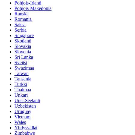
Pohjois-Irlanti
Pohjois-Makedonia
Ranska
Romania
Saksa
Serbia
Singapore
Skotlanti
Slovakia
Slovenia
Sri Lanka
Sveitsi
Swazimaa
Taiwan
Tansania
Turkki
Thaimaa
Unkari
Uusi-Seelanti
Uzbekistan
Uruguay
Vietnam
Wales
Yhdysvallat
Zimbabwe