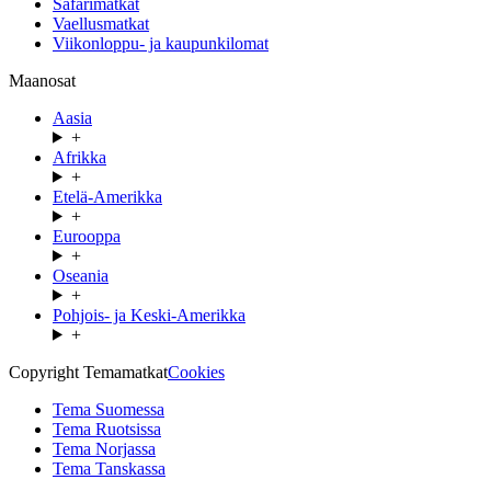
Safarimatkat
Vaellusmatkat
Viikonloppu- ja kaupunkilomat
Maanosat
Aasia
+
Afrikka
+
Etelä-Amerikka
+
Eurooppa
+
Oseania
+
Pohjois- ja Keski-Amerikka
+
Copyright Temamatkat
Cookies
Tema Suomessa
Tema Ruotsissa
Tema Norjassa
Tema Tanskassa