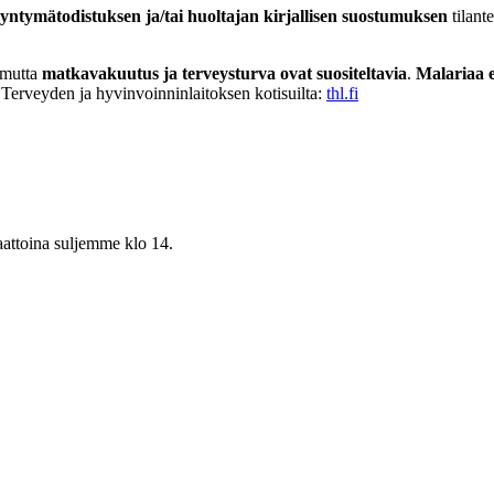
syntymätodistuksen ja/tai huoltajan kirjallisen suostumuksen
tilante
 mutta
matkavakuutus ja terveysturva ovat suositeltavia
.
Malariaa es
t Terveyden ja hyvinvoinninlaitoksen kotisuilta:
thl.fi
aattoina suljemme klo 14.