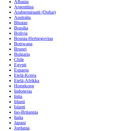
Albania
Argentiina
Arabiemiraatit (Dubai)
Australia
Bhutan
Brasilia
Bolivia
Bosnia-Hertsegovina
Botswana
Brunei
Bulgaria
Chile
Egypti
Espanja
Etelä-Korea
Etelä-Afrikka
Hongkong
Indonesia
Intia
Irlanti
Islanti
Iso-Britannia
Italia
Japani
Jordania