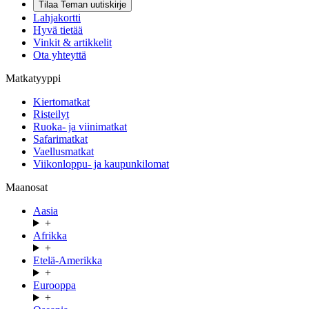
Tilaa Teman uutiskirje
Lahjakortti
Hyvä tietää
Vinkit & artikkelit
Ota yhteyttä
Matkatyyppi
Kiertomatkat
Risteilyt
Ruoka- ja viinimatkat
Safarimatkat
Vaellusmatkat
Viikonloppu- ja kaupunkilomat
Maanosat
Aasia
+
Afrikka
+
Etelä-Amerikka
+
Eurooppa
+