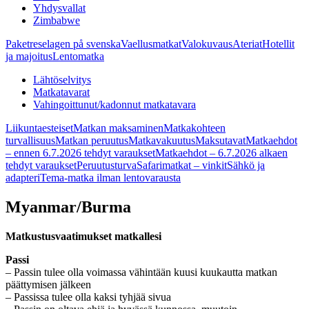
Yhdysvallat
Zimbabwe
Paketreselagen på svenska
Vaellusmatkat
Valokuvaus
Ateriat
Hotellit
ja majoitus
Lentomatka
Lähtöselvitys
Matkatavarat
Vahingoittunut/kadonnut matkatavara
Liikuntaesteiset
Matkan maksaminen
Matkakohteen
turvallisuus
Matkan peruutus
Matkavakuutus
Maksutavat
Matkaehdot
– ennen 6.7.2026 tehdyt varaukset
Matkaehdot – 6.7.2026 alkaen
tehdyt varaukset
Peruutusturva
Safarimatkat – vinkit
Sähkö ja
adapteri
Tema-matka ilman lentovarausta
Myanmar/Burma
Matkustusvaatimukset matkallesi
Passi
– Passin tulee olla voimassa vähintään kuusi kuukautta matkan
päättymisen jälkeen
– Passissa tulee olla kaksi tyhjää sivua