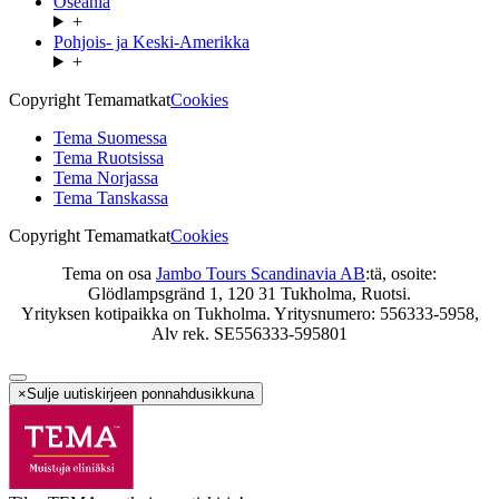
Oseania
+
Pohjois- ja Keski-Amerikka
+
Copyright Temamatkat
Cookies
Tema Suomessa
Tema Ruotsissa
Tema Norjassa
Tema Tanskassa
Copyright Temamatkat
Cookies
Tema on osa
Jambo Tours Scandinavia AB
:tä, osoite:
Glödlampsgränd 1, 120 31 Tukholma, Ruotsi.
Yrityksen kotipaikka on Tukholma. Yritysnumero: 556333-5958,
Alv rek. SE556333-595801
×
Sulje uutiskirjeen ponnahdusikkuna