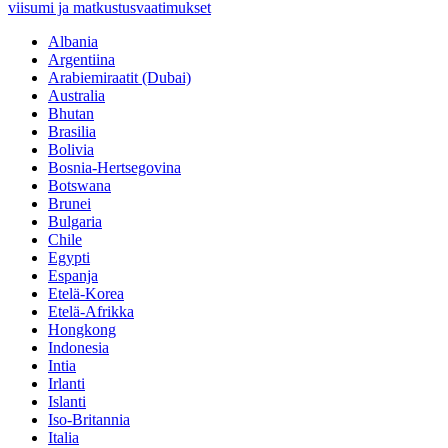
viisumi ja matkustusvaatimukset
Albania
Argentiina
Arabiemiraatit (Dubai)
Australia
Bhutan
Brasilia
Bolivia
Bosnia-Hertsegovina
Botswana
Brunei
Bulgaria
Chile
Egypti
Espanja
Etelä-Korea
Etelä-Afrikka
Hongkong
Indonesia
Intia
Irlanti
Islanti
Iso-Britannia
Italia