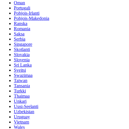
Oman
Portugali
Pohjois-Irlanti
Pohjois-Makedonia
Ranska
Romania
Saksa
Serbia
Singapore
Skotlanti
Slovakia
Slovenia
Sri Lanka
Sveitsi
Swazimaa
Taiwan
Tansania
Turkki
Thaimaa
Unkari
Uusi-Seelanti
Uzbekistan
Uruguay
Vietnam
Wales