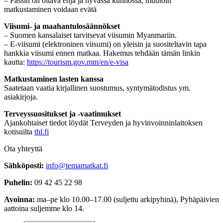
– Passin on oltava ehjä ja hyvässä kunnossa, muutoin
matkustaminen voidaan evätä
Viisumi- ja maahantulosäännökset
– Suomen kansalaiset tarvitsevat viisumin Myanmariin.
– E‑viisumi (elektroninen viisumi) on yleisin ja suositeltavin tapa
hankkia viisumi ennen matkaa. Hakemus tehdään tämän linkin
kautta:
https://tourism.gov.mm/en/e-visa
Matkustaminen lasten kanssa
Saatetaan vaatia kirjallinen suostumus, syntymätodistus ym.
asiakirjoja.
Terveyssuositukset ja -vaatimukset
Ajankohtaiset tiedot löydät Terveyden ja hyvinvoinninlaitoksen
kotisuilta
thl.fi
Ota yhteyttä
Sähköposti:
info@temamatkat.fi
Puhelin:
09 42 45 22 98
Avoinna:
ma–pe klo 10.00–17.00 (suljettu arkipyhinä), Pyhäpäivien
aattoina suljemme klo 14.