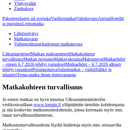
Yhdysvallat
Zimbabwe
Paketreselagen på svenska
Vaellusmatkat
Valokuvaus
Ateriat
Hotellit
ja majoitus
Lentomatka
Lähtöselvitys
Matkatavarat
Vahingoittunut/kadonnut matkatavara
Liikuntaesteiset
Matkan maksaminen
Matkakohteen
turvallisuus
Matkan peruutus
Matkavakuutus
Maksutavat
Matkaehdot
– ennen 6.7.2026 tehdyt varaukset
Matkaehdot – 6.7.2026 alkaen
tehdyt varaukset
Peruutusturva
Safarimatkat – vinkit
Sähkö ja
adapteri
Tema-matka ilman lentovarausta
Matkakohteen turvallisuus
Jo ennen matkaa on hyvä tutustua Ulkoasiainministeriön
verkkosivuillaan
www.formin.fi
ylläpitämiin tietoihin kohdemaasta
ja sitä koskeviin matkustustiedotteisiin, joissa kerrotaan myös mm.
maan turvallisuustilanteesta.
Matkustusturvallisuudesta löydät lisätietoja myös mm. seuraavilta