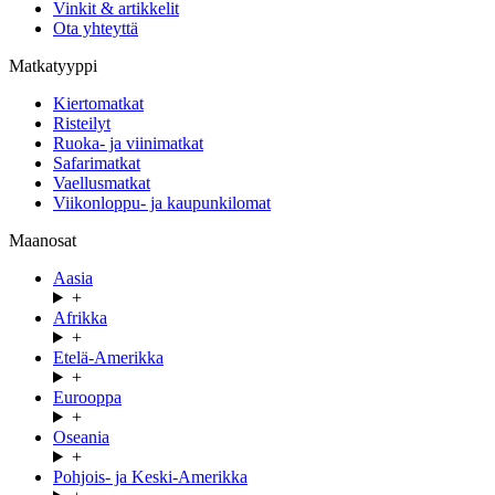
Vinkit & artikkelit
Ota yhteyttä
Matkatyyppi
Kiertomatkat
Risteilyt
Ruoka- ja viinimatkat
Safarimatkat
Vaellusmatkat
Viikonloppu- ja kaupunkilomat
Maanosat
Aasia
+
Afrikka
+
Etelä-Amerikka
+
Eurooppa
+
Oseania
+
Pohjois- ja Keski-Amerikka