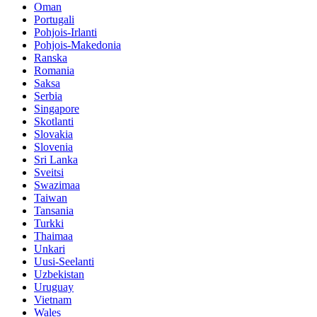
Oman
Portugali
Pohjois-Irlanti
Pohjois-Makedonia
Ranska
Romania
Saksa
Serbia
Singapore
Skotlanti
Slovakia
Slovenia
Sri Lanka
Sveitsi
Swazimaa
Taiwan
Tansania
Turkki
Thaimaa
Unkari
Uusi-Seelanti
Uzbekistan
Uruguay
Vietnam
Wales