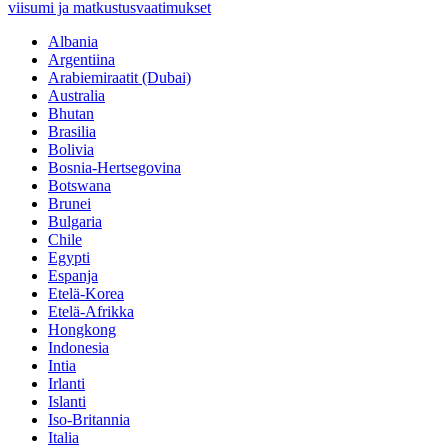
viisumi ja matkustusvaatimukset
Albania
Argentiina
Arabiemiraatit (Dubai)
Australia
Bhutan
Brasilia
Bolivia
Bosnia-Hertsegovina
Botswana
Brunei
Bulgaria
Chile
Egypti
Espanja
Etelä-Korea
Etelä-Afrikka
Hongkong
Indonesia
Intia
Irlanti
Islanti
Iso-Britannia
Italia