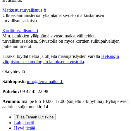
sivustoilta:
Matkustusturvallisuus.fi
Ulkoasianministeriön ylläpitämä sivusto matkustamisen
turvallisuusasioista.
Korttiturvallisuus.fi
Mm. pankkien ylläpitämä sivusto maksuvälineiden
turvallisuusasioista. Sivustolla on myös korttien sulkupalvelujen
puhelinnumerot.
Lisäksi löydät tietoa ja ohjeita maanjäristysten varalta
Helsingin
yliopiston seisomologian laitoksen sivustolta
.
Ota yhteyttä
Sähköposti:
info@temamatkat.fi
Puhelin:
09 42 45 22 98
Avoinna:
ma–pe klo 10.00–17.00 (suljettu arkipyhinä), Pyhäpäivien
aattoina suljemme klo 14.
Tilaa Teman uutiskirje
Lahjakortti
Hyvä tietää